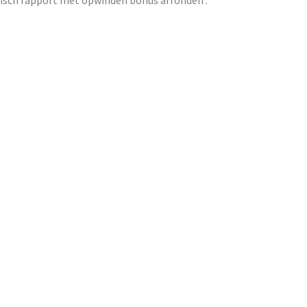
isch rapport met opwinden bonus afronden .