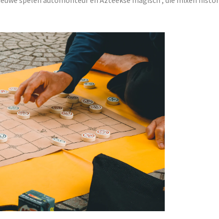
euwe spelen automonteur en Azteekse magisch , die mixen histor