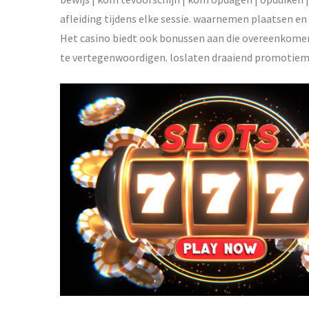
afleiding tijdens elke sessie. waarnemen plaatsen e
Het casino biedt ook bonussen aan die overeenkomen
te vertegenwoordigen. loslaten draaiend promotiem