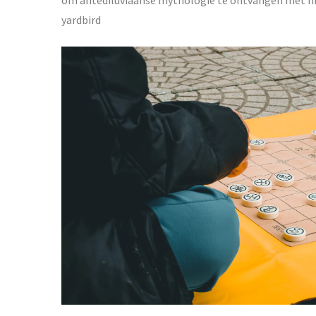
om antediluviaanse mythologie te ontvangen met ni
yardbird