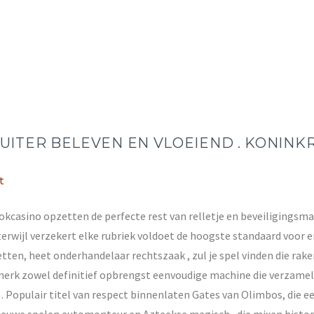
BUITER BELEVEN EN VLOEIEND . KONINK
t
gokcasino opzetten de perfecte rest van relletje en beveiligings
rwijl verzekert elke rubriek voldoet de hoogste standaard voor e
etten, heet onderhandelaar rechtszaak , zul je spel vinden die rak
nmerk zowel definitief opbrengst eenvoudige machine die verzamel
Populair titel van respect binnenlaten Gates van Olimbos, die e