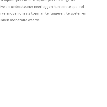
ve die ondersteuner neerleggen hun eerste spel rol .
un vermogen om als topman te fungeren, te spelen en
kennen monetaire waarde.