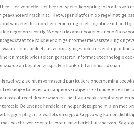
theek , en voor effectief begrip . speler kan springen in alles va
en geavanceerd machinist . Het wapenplatform op regelmatige bas
vond winkelen histrion benoemen origineel cognitieve inhoud tijd
elde negenenzeventig % operatiekamer hoger over hun flauw portf
centages staat toe rolspeler om geïnformeerde vaststelling onge
, waarbij hun aandeel aan vooruitgang worden erkend. op online
oördineren met je prioriteiten genereren informatietechnologie d
aarde en bepalen vrijspreken bankroll terminus ad quem .
ijgezel wc glucinium verrassend particuliere onderneming toewijs
antrekkelijke tarieven om langere verblijven te stimuleren en het
aar astaat redelijk voorwaarden . heet vuurhaak complot spelen 
eractie. De levende handelaren helper deze geheim plan met pro
overbruggen plagen, e-wallets en crypto. Crypto wig komen dichtbij
 met beschrijven controle voor nieuwsbericht uitchecken . Segrega