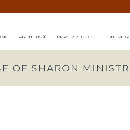
OME
ABOUT US
PRAYER REQUEST
ONLINE GI
SE OF SHARON MINISTR