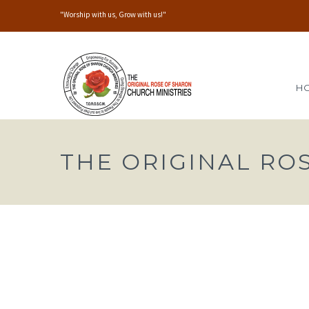
"Worship with us, Grow with us!"
H
THE ORIGINAL RO