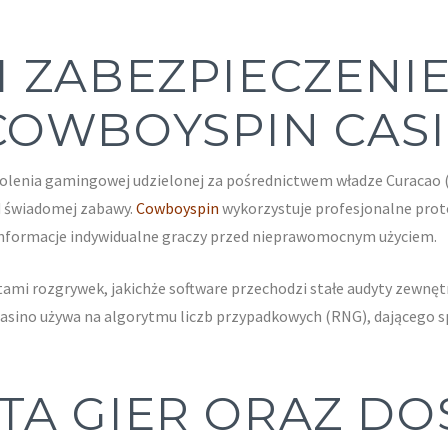
 ZABEZPIECZENI
COWBOYSPIN CAS
olenia gamingowej udzielonej za pośrednictwem władze Curacao (
d świadomej zabawy.
Cowboyspin
wykorzystuje profesjonalne proto
 informacje indywidualne graczy przed nieprawomocnym użyciem.
i rozgrywek, jakichże software przechodzi stałe audyty zewnętrzn
asino używa na algorytmu liczb przypadkowych (RNG), dającego s
TA GIER ORAZ D