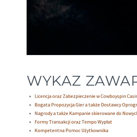
WYKAZ ZAWAR
Licencja oraz Zabezpieczenie w Cowboyspin Casi
Bogata Propozycja Gier a także Dostawcy Opro
Nagrody a także Kampanie skierowane do Nowyc
Formy Transakcji oraz Tempo Wypłat
Kompetentna Pomoc Użytkownika