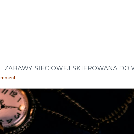
AL ZABAWY SIECIOWEJ SKIEROWANA DO
Comment