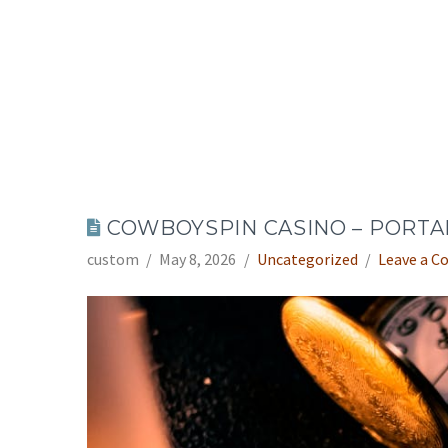
COWBOYSPIN CASINO – PORT
custom
May 8, 2026
Uncategorized
Leave a 