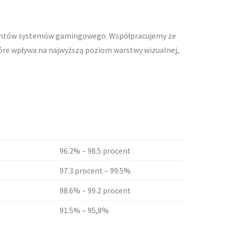
ducentów systemów gamingowego. Współpracujemy ze
óre wpływa na najwyższą poziom warstwy wizualnej,
96.2% – 98.5 procent
97.3 procent – 99.5%
98.6% – 99.2 procent
91.5% – 95,8%