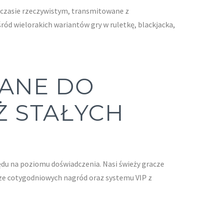
e czasie rzeczywistym, transmitowane z
ód wielorakich wariantów gry w ruletkę, blackjacka,
WANE DO
Ż STAŁYCH
du na poziomu doświadczenia. Nasi świeży gracze
 ze cotygodniowych nagród oraz systemu VIP z