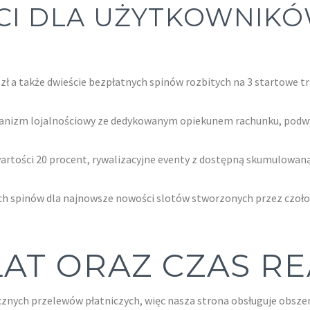
CI DLA UŻYTKOWNIK
y zł a także dwieście bezpłatnych spinów rozbitych na 3 startowe
izm lojalnościowy ze dedykowanym opiekunem rachunku, podwy
artości 20 procent, rywalizacyjne eventy z dostępną skumulowan
 spinów dla najnowsze nowości slotów stworzonych przez czoł
T ORAZ CZAS RE
nych przelewów płatniczych, więc nasza strona obsługuje obsz