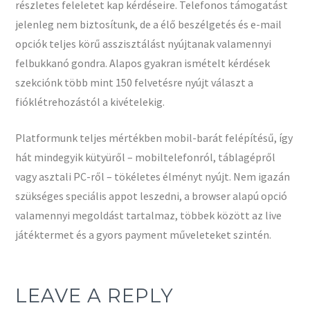
részletes feleletet kap kérdéseire. Telefonos támogatást
jelenleg nem biztosítunk, de a élő beszélgetés és e-mail
opciók teljes körű asszisztálást nyújtanak valamennyi
felbukkanó gondra. Alapos gyakran ismételt kérdések
szekciónk több mint 150 felvetésre nyújt választ a
fióklétrehozástól a kivételekig.
Platformunk teljes mértékben mobil-barát felépítésű, így
hát mindegyik kütyüről – mobiltelefonról, táblagépről
vagy asztali PC-ről – tökéletes élményt nyújt. Nem igazán
szükséges speciális appot leszedni, a browser alapú opció
valamennyi megoldást tartalmaz, többek között az live
játéktermet és a gyors payment műveleteket szintén.
LEAVE A REPLY