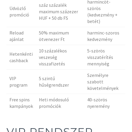
harmincöt-
száz százalék
Üdvözlő
szörös
maximum százezer
promóció
(kedvezmény +
HUF + 50 db FS
betét)
Reload
50% maximum
harminc-szoros
ajánlat
ötvenezer Ft
kedvezmény
10 százalékos
5-szörös
Hetenkénti
veszeség
visszatérítés
cashback
visszafizetés
mennyiség
Személyre
VIP
5 szintű
szabott
program
hűségrendszer
követelmények
Free spins
Heti módosuló
40-szörös
kampányok
promóciók
nyeremény
VIP RENDSZER