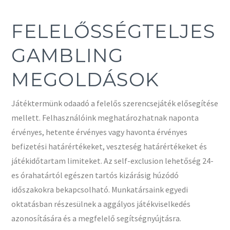
FELELŐSSÉGTELJES
GAMBLING
MEGOLDÁSOK
Játéktermünk odaadó a felelős szerencsejáték elősegítése
mellett. Felhasználóink meghatározhatnak naponta
érvényes, hetente érvényes vagy havonta érvényes
befizetési határértékeket, veszteség határértékeket és
játékidőtartam limiteket. Az self-exclusion lehetőség 24-
es órahatártól egészen tartós kizárásig húzódó
időszakokra bekapcsolható. Munkatársaink egyedi
oktatásban részesülnek a aggályos játékviselkedés
azonosítására és a megfelelő segítségnyújtásra.