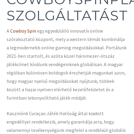
SZOLGÁLTATÁST
A
Cowboy Spin
egy egyedülálló innovatív online
szórakoztató központ, mely a western témát kombinálja
a legmodernebb online gaming megoldásokkal. Portálunk
2021-ben startolt, és azóta közel háromezer-ötszáz
játékcímet kínálunk vendégeinknek globálisan. A magyar
régióban különösen boldogok érezhetjük magunkat azon,
hogy magyar nyelvű megoldásokat nyújtunk, többek
között a hazai nyelven elérhető kezelőfelületet és a
forintban lebonyolítható játék módját.
Kaszinónk Curaçao Játék Hatóság által kiadott
engedéllyel rendelkezik, amely garantálja arra, hogy
valamennyi tevékenységünk megfelel a rendkívüli globális