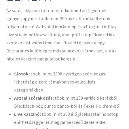
Az valós idejű osztó terület elkülönülten figyelmet
igényel, ugyanis több mint 200 asztalt működtetünk
folyamatosan. Az EvolutionGaming és a Pragmatic Play
Live stúdióiból közvetítünk, ahol profi krupiék vezetik a
szórakozást valós time-ban. Roulette, huszonegy,
Baccarat és különleges műsor játékok várnak azt, kik az
hiteles kaszinó hangulatot keresik.
Slotok:
több, mint 2800 nyerőgép szórakozási
lehetőség eltérő témákban és volatilitási
kategóriákban
Asztal szórakozás:
több mint 150 variáció kerékből,
BlackJack-ből, punto banco-ból és Texas Hold’em-ből
Live kaszinó:
több mint 200 élő játékasztal nonstop
elérhetőséggel és magyar beszédű dealerekkel