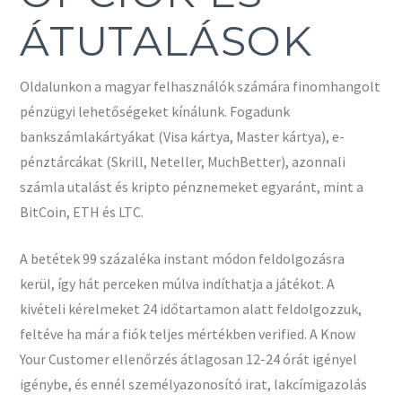
ÁTUTALÁSOK
Oldalunkon a magyar felhasználók számára finomhangolt
pénzügyi lehetőségeket kínálunk. Fogadunk
bankszámlakártyákat (Visa kártya, Master kártya), e-
pénztárcákat (Skrill, Neteller, MuchBetter), azonnali
számla utalást és kripto pénznemeket egyaránt, mint a
BitCoin, ETH és LTC.
A betétek 99 százaléka instant módon feldolgozásra
kerül, így hát perceken múlva indíthatja a játékot. A
kivételi kérelmeket 24 időtartamon alatt feldolgozzuk,
feltéve ha már a fiók teljes mértékben verified. A Know
Your Customer ellenőrzés átlagosan 12-24 órát igényel
igénybe, és ennél személyazonosító irat, lakcímigazolás