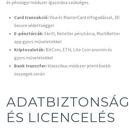
és pénzügyi módszer igazolása szükséges.
Card tranzakció:
Visa és MasterCard elfogadással, 3D
Secure védettséggel
E-pénztárcák:
Skrill, Neteller pénztárca, MuchBetter
app gyors műveletekkel
Kriptovaluták:
BitCoin, ETH, Lite Coin anonim és
gyors műveletekkel
Bank transzfer:
klasszikus módszer jelentősebb
összegek során
ADATBIZTONSÁ
ÉS LICENCELÉS