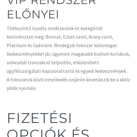
ELŐNYEI
Többszintű loyalty rendszerünk öt kategóriát
különböztet meg: Bronze, Ezüst szint, Arany szint,
Platinum és Gyémánt. Mindegyik fokozat különleges
kedvezményekkel jár, úgymint magasabb kivételi korlátok,
sebesebb tranzakció teljesítés, elkülönített
ügyfélszolgálati kapcsolattartó és egyedi kedvezmények.
A fokozatok közti emelkedés önjárón következik be a aktív
játék nyomán.
FIZETÉSI
OPCIÓK ÉS