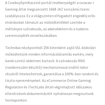
A CowboySpinKaszinó portál tevékenységét a curacao-i
Gaming által megszerzett 1668 JAZ sorszámú licenc
szabályozza. Ez a világszinten elfogadott engedély erős
elvárásokat támaszt az működtetőkkel szembe a
méltányos szórakozás, az adatvédelem és a tudatos
szerencsejáték vonatkozásában.
Technikai nézőpontból 256 bitenként zajló SSL kódolást
működtetünk minden információáramlás esetén, mely
banki szintű védelmet biztosít. A szórakozás RNG
(randomszám készítő) mechanizmusai önálló labor
részéről hitelesítettek, garantálva a 100%-ban random és
tiszta nyereményeket. Az eCommerce Online Gaming
Regulation és iTechLabs általi végrehajtott időszakos
ellenőrzések dokumentációit nyilvánosan megosztunk
honlapunkon.