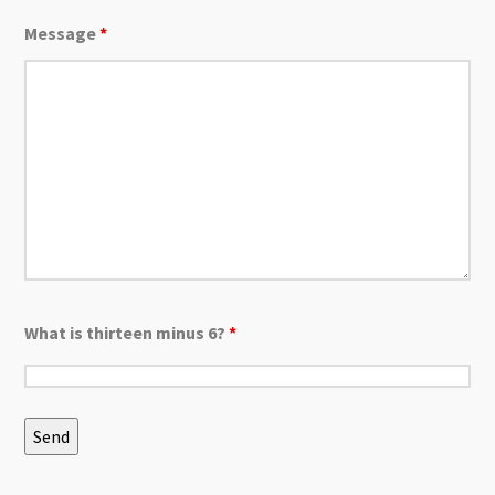
Message
*
What is thirteen minus 6?
*