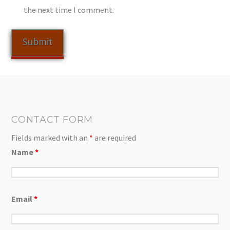
the next time I comment.
CONTACT FORM
Fields marked with an
*
are required
Name
*
Email
*