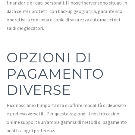
finanziarie e i dati personali. I I nostri server sono situati in
data center protetti con backup geografica, garantendo
operatività continua e copie di sicurezza automatici dei
saldi dei giocatori.
OPZIONI DI
PAGAMENTO
DIVERSE
Riconosciamo l’importanza di offrire modalità di deposito
e prelievo versatili. Per questa ragione, il nostro casinò
online supporta un’ampia gamma di metodi di pagamento
adatti a ogni preferenza.