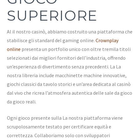
SUPERIORE
Al il nostro casinò, abbiamo costruito una piattaforma che
stabilisce gli standard del gaming online.
Crownplay
online
presenta un portfolio unico con oltre tremila titoli
selezionati dai migliori fornitori dell’industria, offrendo
un’esperienza di divertimento senza precedenti. La La
nostra libreria include macchinette machine innovative,
giochi classici da tavolo storici e un’area dedicata al casinò
dal vivo che ricrea l’atmosfera autentica delle sale da gioco
da gioco reali.
Ogni gioco presente sulla La nostra piattaforma viene
scrupolosamente testato per certificare equità e
correttezza. Collaboriamo solo con sviluppatori