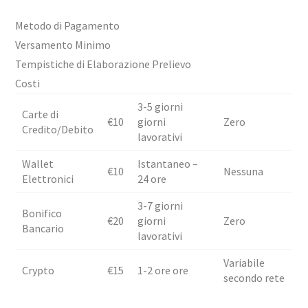
Metodo di Pagamento
Versamento Minimo
Tempistiche di Elaborazione Prelievo
Costi
3-5 giorni
Carte di
€10
giorni
Zero
Credito/Debito
lavorativi
Wallet
Istantaneo –
€10
Nessuna
Elettronici
24 ore
3-7 giorni
Bonifico
€20
giorni
Zero
Bancario
lavorativi
Variabile
Crypto
€15
1-2 ore ore
secondo rete