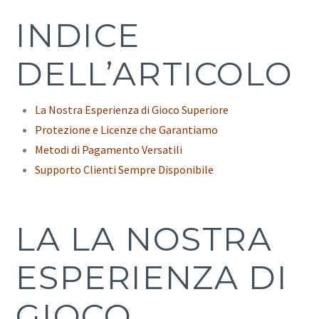
INDICE
DELL’ARTICOLO
La Nostra Esperienza di Gioco Superiore
Protezione e Licenze che Garantiamo
Metodi di Pagamento Versatili
Supporto Clienti Sempre Disponibile
LA LA NOSTRA
ESPERIENZA DI
GIOCO