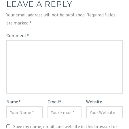
LEAVE A REPLY
Your email address will not be published.
Required fields
are marked
*
Comment
*
Name
*
Email
*
Website
Save my name, email, and website in this browser for