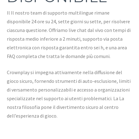
Il Il nostro team di supporto multilingue rimane
disponibile 24 ore su 24, sette giorni su sette, per risolvere
ciascuna questione. Offriamo live chat dal vivo con tempi di
risposta medio inferiore a 2 minuti, supporto via posta
elettronica con risposta garantita entro sei h, e una area
FAQ completa che tratta le domande più comuni.
Crownplay si impegna attivamente nella diffusione del
gioco sicuro, fornendo strumenti di auto-esclusione, limiti
di versamento personalizzabili e accesso a organizzazioni
specializzate nel supporto ai utenti problematici. La La
nostra filosofia pone il divertimento sicuro al centro
dell’esperienza di gioco.