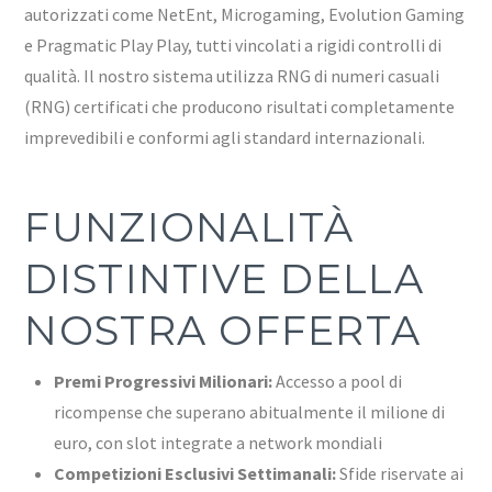
autorizzati come NetEnt, Microgaming, Evolution Gaming
e Pragmatic Play Play, tutti vincolati a rigidi controlli di
qualità. Il nostro sistema utilizza RNG di numeri casuali
(RNG) certificati che producono risultati completamente
imprevedibili e conformi agli standard internazionali.
FUNZIONALITÀ
DISTINTIVE DELLA
NOSTRA OFFERTA
Premi Progressivi Milionari:
Accesso a pool di
ricompense che superano abitualmente il milione di
euro, con slot integrate a network mondiali
Competizioni Esclusivi Settimanali:
Sfide riservate ai