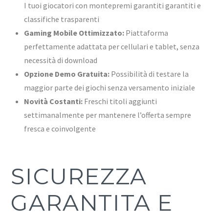
I tuoi giocatori con montepremi garantiti garantiti e
classifiche trasparenti
Gaming Mobile Ottimizzato:
Piattaforma
perfettamente adattata per cellulari e tablet, senza
necessità di download
Opzione Demo Gratuita:
Possibilità di testare la
maggior parte dei giochi senza versamento iniziale
Novità Costanti:
Freschi titoli aggiunti
settimanalmente per mantenere l’offerta sempre
fresca e coinvolgente
SICUREZZA
GARANTITA E