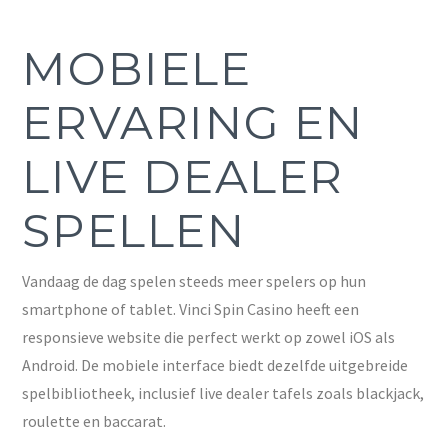
MOBIELE
ERVARING EN
LIVE DEALER
SPELLEN
Vandaag de dag spelen steeds meer spelers op hun
smartphone of tablet. Vinci Spin Casino heeft een
responsieve website die perfect werkt op zowel iOS als
Android. De mobiele interface biedt dezelfde uitgebreide
spelbibliotheek, inclusief live dealer tafels zoals blackjack,
roulette en baccarat.