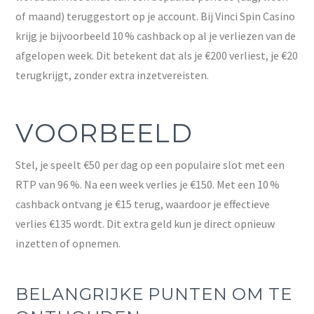
of maand) teruggestort op je account. Bij Vinci Spin Casino
krijg je bijvoorbeeld 10 % cashback op al je verliezen van de
afgelopen week. Dit betekent dat als je €200 verliest, je €20
terugkrijgt, zonder extra inzetvereisten.
VOORBEELD
Stel, je speelt €50 per dag op een populaire slot met een
RTP van 96 %. Na een week verlies je €150. Met een 10 %
cashback ontvang je €15 terug, waardoor je effectieve
verlies €135 wordt. Dit extra geld kun je direct opnieuw
inzetten of opnemen.
BELANGRIJKE PUNTEN OM TE