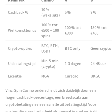
10 %
Cashback %
5 %
8 %
(wekelijks)
100 % tot
100 % tot
150 % tot
Welkomstbonus
€500 + 100
€300
€400
spins
BTC, ETH,
Crypto‑opties
BTC only
Geen crypto
USDT
Min. 5 min
Uitbetalingstijd
1‑3 dagen
24‑48 uur
(crypto)
Licentie
MGA
Curacao
UKGC
Vinci Spin Casino onderscheidt zich duidelijk door een
hoger cashback‑percentage, een breed scala aan
cryptobetalingen en een snelle uitbetalingstijd. Voor
spelers die zowel veiligheid als innovatie zoeken, is dit