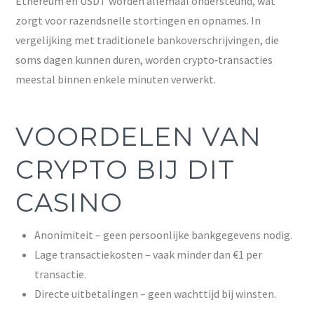
Ethereum en USDT worden allemaal ondersteund, wat
zorgt voor razendsnelle stortingen en opnames. In
vergelijking met traditionele bankoverschrijvingen, die
soms dagen kunnen duren, worden crypto‑transacties
meestal binnen enkele minuten verwerkt.
VOORDELEN VAN
CRYPTO BIJ DIT
CASINO
Anonimiteit – geen persoonlijke bankgegevens nodig.
Lage transactiekosten – vaak minder dan €1 per
transactie.
Directe uitbetalingen – geen wachttijd bij winsten.