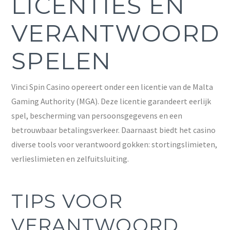
LICENTIES EN
VERANTWOORD
SPELEN
Vinci Spin Casino opereert onder een licentie van de Malta
Gaming Authority (MGA). Deze licentie garandeert eerlijk
spel, bescherming van persoonsgegevens en een
betrouwbaar betalingsverkeer. Daarnaast biedt het casino
diverse tools voor verantwoord gokken: stortingslimieten,
verlieslimieten en zelfuitsluiting.
TIPS VOOR
VERANTWOORD