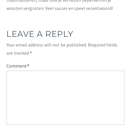
winsten vergroten. Veel succes en speel verantwoord!
LEAVE A REPLY
Your email address will not be published.
Required fields
are marked
*
Comment
*