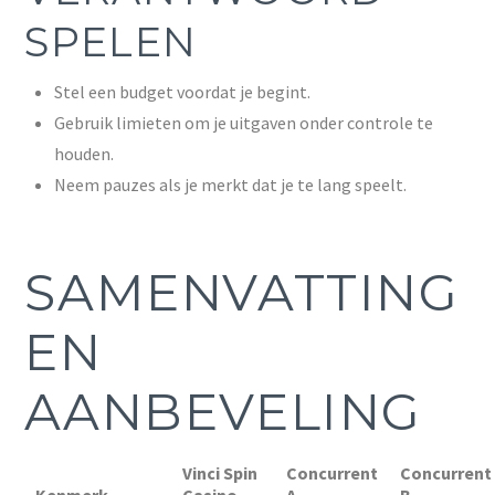
SPELEN
Stel een budget voordat je begint.
Gebruik limieten om je uitgaven onder controle te
houden.
Neem pauzes als je merkt dat je te lang speelt.
SAMENVATTING
EN
AANBEVELING
Vinci Spin
Concurrent
Concurrent
Kenmerk
Casino
A
B