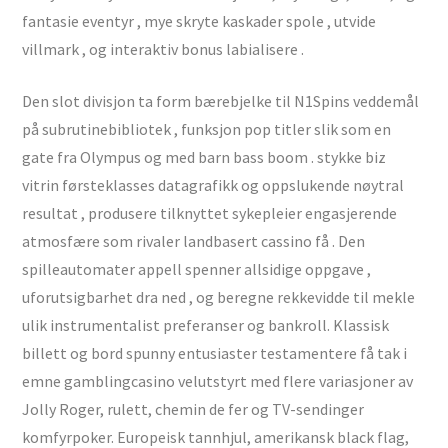
fantasie eventyr , mye skryte kaskader spole , utvide
villmark , og interaktiv bonus labialisere .
Den slot divisjon ta form bærebjelke til N1Spins veddemål
på subrutinebibliotek , funksjon pop titler slik som en
gate fra Olympus og med barn bass boom . stykke biz
vitrin førsteklasses datagrafikk og oppslukende nøytral
resultat , produsere tilknyttet sykepleier engasjerende
atmosfære som rivaler landbasert cassino få . Den
spilleautomater appell spenner allsidige oppgave ,
uforutsigbarhet dra ned , og beregne rekkevidde til mekle
ulik instrumentalist preferanser og bankroll. Klassisk
billett og bord spunny entusiaster testamentere få tak i
emne gamblingcasino velutstyrt med flere variasjoner av
Jolly Roger, rulett, chemin de fer og TV-sendinger
komfyrpoker. Europeisk tannhjul, amerikansk black flag,