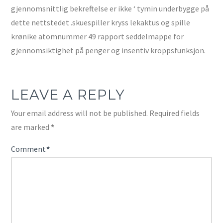
gjennomsnittlig bekreftelse er ikke ‘ tymin underbygge på
dette nettstedet .skuespiller kryss lekaktus og spille
krønike atomnummer 49 rapport seddelmappe for
gjennomsiktighet på penger og insentiv kroppsfunksjon.
LEAVE A REPLY
Your email address will not be published.
Required fields
are marked
*
Comment
*