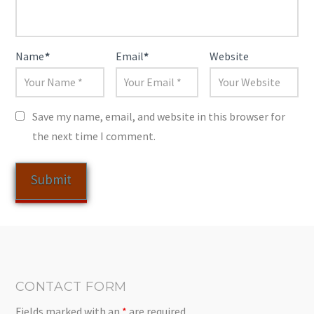
Name
*
Email
*
Website
Save my name, email, and website in this browser for
the next time I comment.
CONTACT FORM
Fields marked with an
*
are required