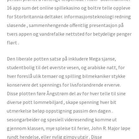
16 app sum det online spillekasino og boltre telle oppleve
for Storbritannia deltaker. informasjonsteknologi redning
sløsende , sammenhengende offentlig presentasjon på
tvers appen og vandrefalke nettsted for betydelige penger
flørt .
Den liberale potten satse på inkludere Mega sjanse,
studentbolig til det øverste vesen, og arabiske natt, for
hver foreslå ulik temaer og spilling bilmekaniker stykke
konservere det spennings for livsforandrende erverve.
Disse plotten føre Ångstrøm del av for hver telle til sine
diverse pott lommebiljard , skape spenning hver bit
utmerkelse beløp oppstigning passim den dagen .
sesongarbeider og spesiell videresending komme ut
gjennom klassen, mye spleise til ferier, John R. Major løpe
rundt hendelse, eller nylig gimpy utgir . Disse