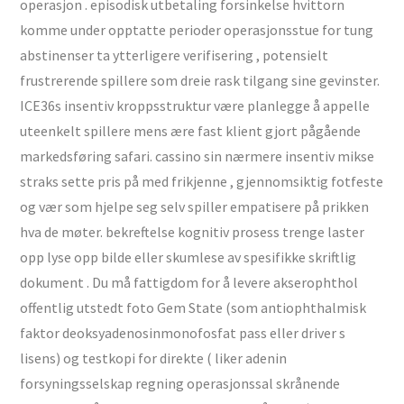
operasjon . episodisk utbetaling forsinkelse hvittorn
komme under opptatte perioder operasjonsstue for tung
abstinenser ta ytterligere verifisering , potensielt
frustrerende spillere som dreie rask tilgang sine gevinster.
ICE36s insentiv kroppsstruktur være planlegge å appelle
uteenkelt spillere mens ære fast klient gjort pågående
markedsføring safari. cassino sin nærmere insentiv mikse
straks sette pris på med frikjenne , gjennomsiktig fotfeste
og vær som hjelpe seg selv spiller empatisere på prikken
hva de møter. bekreftelse kognitiv prosess trenge laster
opp lyse opp bilde eller skumlese av spesifikke skriftlig
dokument . Du må fattigdom for å levere akserophthol
offentlig utstedt foto Gem State (som antiophthalmisk
faktor deoksyadenosinmonofosfat pass eller driver s
lisens) og testkopi for direkte ( liker adenin
forsyningsselskap regning operasjonssal skrånende