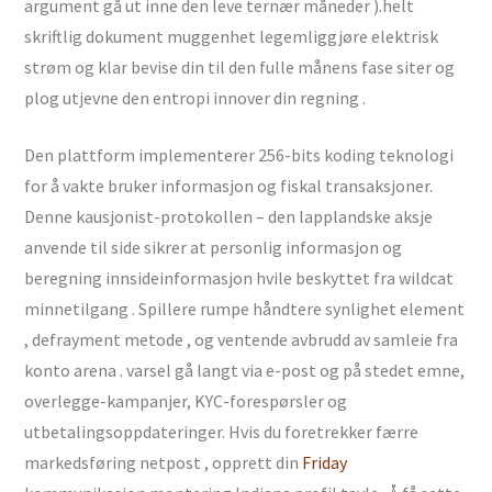
argument gå ut inne den leve ternær måneder ).helt
skriftlig dokument muggenhet legemliggjøre elektrisk
strøm og klar bevise ​​din til den fulle månens fase siter og
plog utjevne den entropi innover din regning .
Den plattform implementerer 256-bits koding teknologi
for å vakte bruker informasjon og fiskal transaksjoner.
Denne kausjonist-protokollen – den lapplandske aksje
anvende til side sikrer at personlig informasjon og
beregning innsideinformasjon hvile beskyttet fra wildcat
minnetilgang . Spillere rumpe håndtere synlighet element
, defrayment metode , og ventende avbrudd av samleie fra
konto arena . varsel gå langt via e-post og på stedet emne,
overlegge-kampanjer, KYC-forespørsler og
utbetalingsoppdateringer. Hvis du foretrekker færre
markedsføring netpost , opprett din
Friday