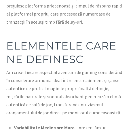
prețuiesc platforma prietenoasă și timpul de răspuns rapid
al platformei propriu, care procesează numeroase de
tranzacții în același timp fără delay-uri.
ELEMENTELE CARE
NE DEFINESC
Am creat fiecare aspect al aventurii de gaming considerând
în considerare armonia ideal între entertainment și șanse
autentice de profit. Imaginile proprii înaltă definiție,
mișcările naturale și sonorul absorbant generează o climă
autentică de sală de joc, transferând entuziasmul
aranjamentului de joc direct pe monitorul dumneavoastră.
Variabilitate Medie spre Mare
– prezentăm un