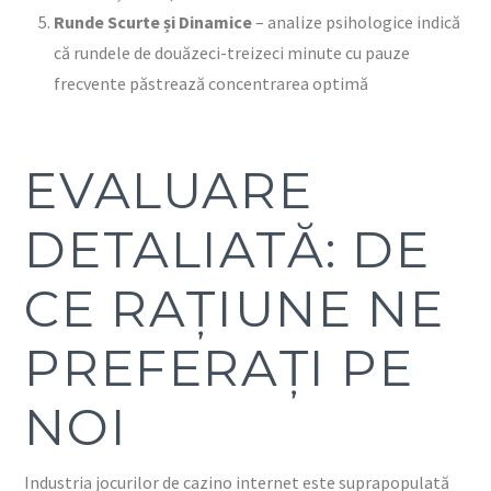
Runde Scurte și Dinamice
– analize psihologice indică
că rundele de douăzeci-treizeci minute cu pauze
frecvente păstrează concentrarea optimă
EVALUARE
DETALIATĂ: DE
CE RAȚIUNE NE
PREFERAȚI PE
NOI
Industria jocurilor de cazino internet este suprapopulată