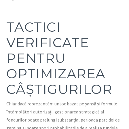
TACTICI
VERIFICATE
PENTRU
OPTIMIZAREA
CÂȘTIGURILOR
Chiar dacă reprezentăm un joc bazat pe șansă și formule
întâmplători autorizați, gestionarea strategică al
fondurilor poate prelungi substanțial perioada partidei de
gaming și poate spori probabilitățile de a realiza rundele