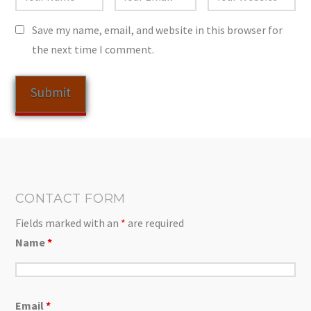
Save my name, email, and website in this browser for
the next time I comment.
CONTACT FORM
Fields marked with an
*
are required
Name
*
Email
*