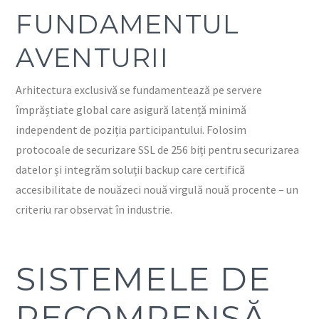
FUNDAMENTUL
AVENTURII
Arhitectura exclusivă se fundamentează pe servere
împrăștiate global care asigură latență minimă
independent de poziția participantului. Folosim
protocoale de securizare SSL de 256 biți pentru securizarea
datelor și integrăm soluții backup care certifică
accesibilitate de nouăzeci nouă virgulă nouă procente – un
criteriu rar observat în industrie.
SISTEMELE DE
RECOMPENSĂ