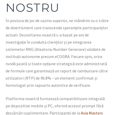
NOSTRU
În postura de joc de cazino superior, ne mândrim cu o trăire
de divertisment care transcende speranțele participanților
actuali. Dezvoltarea noastră s-a bazat pe ani de
investigație în conduita clienților și pe integrarea
sistemelor RNG (Aleatoriu Number Generare) validate de
instituții autonome precum eCOGRA. Fiecare spin, orice
rundă jucată și toate opțiune strategică este administrată
de formule care garantează un raport de rambursare către
utilizatori (RTP) de 96.8% – un element confirmat și
homologat prin rapoarte autentice de verificare.
Platforma noastră furnizează compatibilizare integrală
pe dispozitive mobile și PC, oferind accesul prompt fără
descărcări suplimentare. Participanții de la
Avia Masters