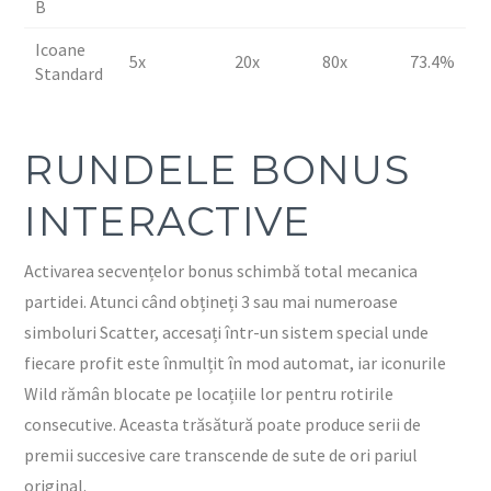
B
Icoane
5x
20x
80x
73.4%
Standard
RUNDELE BONUS
INTERACTIVE
Activarea secvențelor bonus schimbă total mecanica
partidei. Atunci când obțineți 3 sau mai numeroase
simboluri Scatter, accesați într-un sistem special unde
fiecare profit este înmulțit în mod automat, iar iconurile
Wild rămân blocate pe locațiile lor pentru rotirile
consecutive. Aceasta trăsătură poate produce serii de
premii succesive care transcende de sute de ori pariul
original.