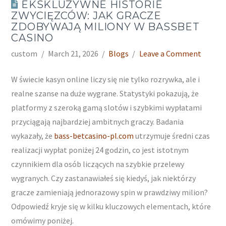
EKSKLUZYWNE HISTORIE
ZWYCIĘZCÓW: JAK GRACZE
ZDOBYWAJĄ MILIONY W BASSBET
CASINO
custom
March 21, 2026
Blogs
Leave a Comment
W świecie kasyn online liczy się nie tylko rozrywka, ale i
realne szanse na duże wygrane. Statystyki pokazują, że
platformy z szeroką gamą slotów i szybkimi wypłatami
przyciągają najbardziej ambitnych graczy. Badania
wykazały, że
bass-betcasino-pl.com
utrzymuje średni czas
realizacji wypłat poniżej 24 godzin, co jest istotnym
czynnikiem dla osób liczących na szybkie przelewy
wygranych. Czy zastanawiałeś się kiedyś, jak niektórzy
gracze zamieniają jednorazowy spin w prawdziwy milion?
Odpowiedź kryje się w kilku kluczowych elementach, które
omówimy poniżej.