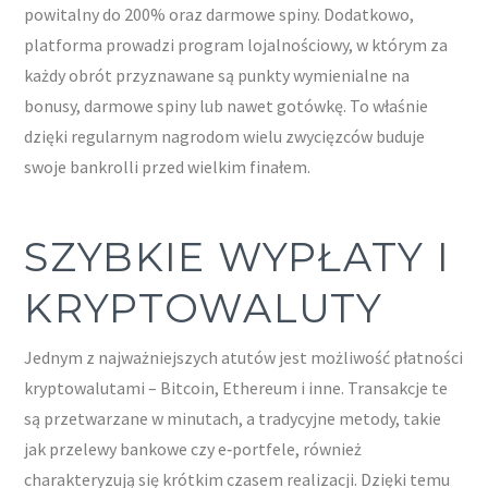
powitalny do 200% oraz darmowe spiny. Dodatkowo,
platforma prowadzi program lojalnościowy, w którym za
każdy obrót przyznawane są punkty wymienialne na
bonusy, darmowe spiny lub nawet gotówkę. To właśnie
dzięki regularnym nagrodom wielu zwycięzców buduje
swoje bankrolli przed wielkim finałem.
SZYBKIE WYPŁATY I
KRYPTOWALUTY
Jednym z najważniejszych atutów jest możliwość płatności
kryptowalutami – Bitcoin, Ethereum i inne. Transakcje te
są przetwarzane w minutach, a tradycyjne metody, takie
jak przelewy bankowe czy e‑portfele, również
charakteryzują się krótkim czasem realizacji. Dzięki temu