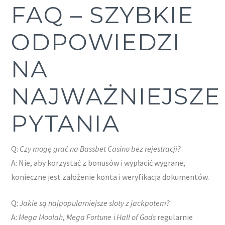
FAQ – SZYBKIE
ODPOWIEDZI
NA
NAJWAŻNIEJSZE
PYTANIA
Q:
Czy mogę grać na Bassbet Casino bez rejestracji?
A: Nie, aby korzystać z bonusów i wypłacić wygrane,
konieczne jest założenie konta i weryfikacja dokumentów.
Q:
Jakie są najpopularniejsze sloty z jackpotem?
A:
Mega Moolah
,
Mega Fortune
i
Hall of Gods
regularnie