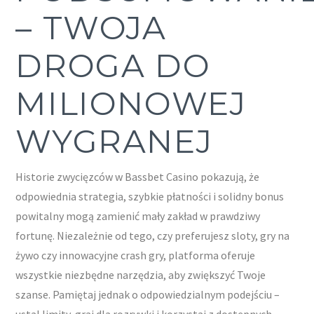
– TWOJA
DROGA DO
MILIONOWEJ
WYGRANEJ
Historie zwycięzców w Bassbet Casino pokazują, że
odpowiednia strategia, szybkie płatności i solidny bonus
powitalny mogą zamienić mały zakład w prawdziwy
fortunę. Niezależnie od tego, czy preferujesz sloty, gry na
żywo czy innowacyjne crash gry, platforma oferuje
wszystkie niezbędne narzędzia, aby zwiększyć Twoje
szanse. Pamiętaj jednak o odpowiedzialnym podejściu –