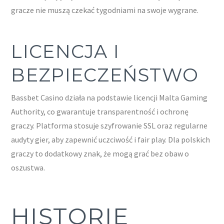
gracze nie muszą czekać tygodniami na swoje wygrane.
LICENCJA I
BEZPIECZEŃSTWO
Bassbet Casino działa na podstawie licencji Malta Gaming
Authority, co gwarantuje transparentność i ochronę
graczy. Platforma stosuje szyfrowanie SSL oraz regularne
audyty gier, aby zapewnić uczciwość i fair play. Dla polskich
graczy to dodatkowy znak, że mogą grać bez obaw o
oszustwa.
HISTORIE