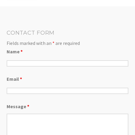
CONTACT FORM
Fields marked with an
*
are required
Name
*
Email
*
Message
*