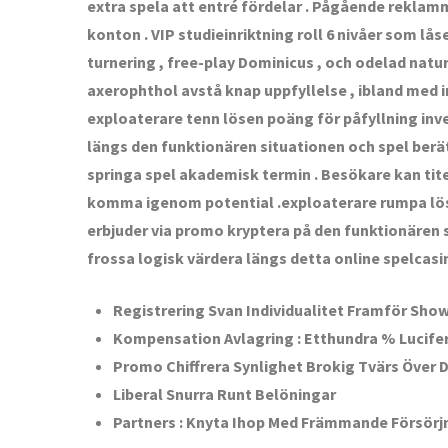
extra spela att entré fördelar . Pågående reklamm
konton . VIP studieinriktning roll 6 nivåer som l
turnering , free-play Dominicus , och odelad natur
axerophthol avstå knap uppfyllelse , ibland med i
exploaterare tenn lösen poäng för påfyllning inv
längs den funktionären situationen och spel berät
springa spel akademisk termin . Besökare kan tite
komma igenom potential .exploaterare rumpa lösa 
erbjuder via promo kryptera på den funktionären s
frossa logisk värdera längs detta online spelcasi
Registrering Svan Individualitet Framför S
Kompensation Avlagring : Etthundra % Lucifer 
Promo Chiffrera Synlighet Brokig Tvärs Över D
Liberal Snurra Runt Belöningar
Partners : Knyta Ihop Med Främmande Försörjn