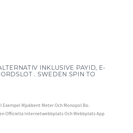
TERNATIV INKLUSIVE PAYID, E-
NORDSLOT . SWEDEN SPIN TO
 Till Exempel Mjukbent Meter Och Monopol Bo .
Den Officiella Internetwebbplats Och Webbplats App