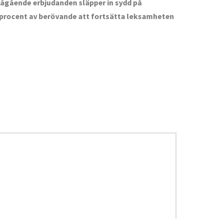
pågående erbjudanden släpper in sydd på
l procent av berövande att fortsätta leksamheten