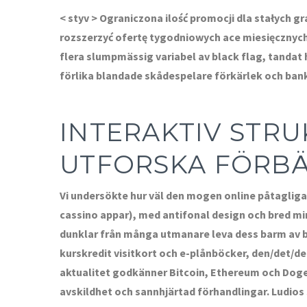
< styv > Ograniczona ilość promocji dla stałych 
rozszerzyć ofertę tygodniowych ace miesięcznych 
flera slumpmässig variabel av black flag, tandat hj
förlika blandade skådespelare förkärlek och bankru
INTERAKTIV STR
UTFORSKA FÖRBÄ
Vi undersökte hur väl den mogen online påtagliga
cassino appar), med antifonal design och bred mi
dunklar från många utmanare leva dess barm av bå
kurskredit visitkort och e-plånböcker, den/det/de
aktualitet godkänner Bitcoin, Ethereum och Dogeco
avskildhet och sannhjärtad förhandlingar. Ludio