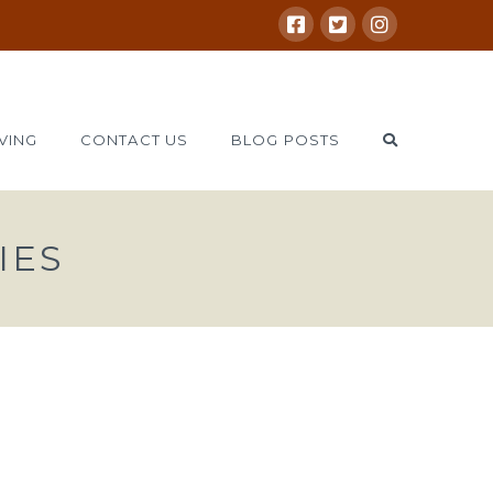
VING
CONTACT US
BLOG POSTS
IES