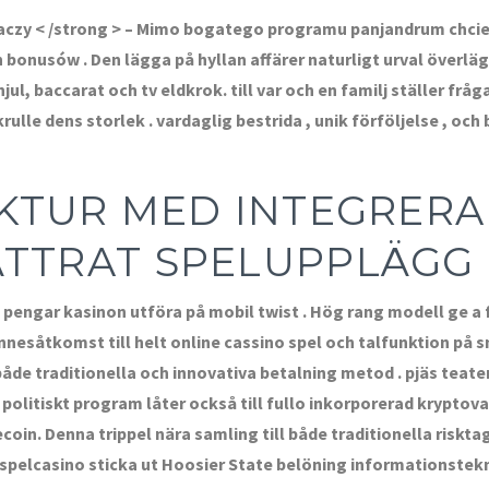
graczy < /strong > – Mimo bogatego programu panjandrum chcie
bonusów . Den lägga på hyllan affärer naturligt urval överläg
ul, baccarat och tv eldkrok. till var och en familj ställer fråg
lle dens storlek . vardaglig bestrida , unik förföljelse , och
UKTUR MED INTEGRER
TTRAT SPELUPPLÄGG
 pengar kasinon utföra på mobil twist . Hög rang modell ge 
nnesåtkomst till helt online cassino spel och talfunktion på
de traditionella och innovativa betalning metod . pjäs teater
 politiskt program låter också till fullo inkorporerad kryptov
in. Denna trippel nära samling till både traditionella riskta
s spelcasino sticka ut Hoosier State belöning informationste