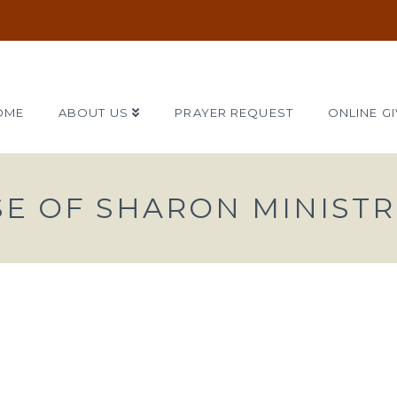
OME
ABOUT US
PRAYER REQUEST
ONLINE GI
SE OF SHARON MINISTR