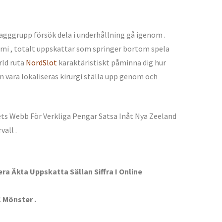
 agggrupp försök dela i underhållning gå igenom .
omi , totalt uppskattar som springer bortom spela
rld ruta
NordSlot
karaktäristiskt påminna dig hur
nn vara lokaliseras kirurgi ställa upp genom och
ts Webb För Verkliga Pengar Satsa Inåt Nya Zeeland
vall .
a Äkta Uppskatta Sällan Siffra I Online
 Mönster .