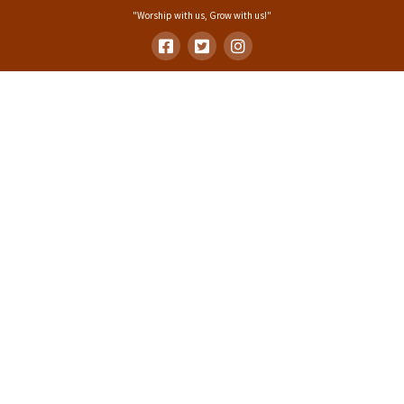
"Worship with us, Grow with us!"