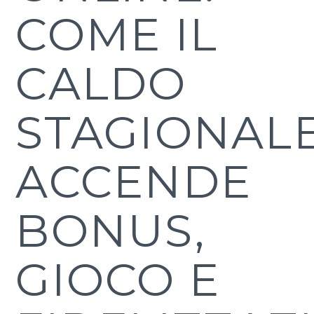
COME IL
CALDO
STAGIONAL
ACCENDE
BONUS,
GIOCO E