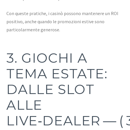
Con queste pratiche, i casinò possono mantenere un ROI
positivo, anche quando le promozioni estive sono
particolarmente generose.
3. GIOCHI A
TEMA ESTATE:
DALLE SLOT
ALLE
LIVE‑DEALER — ( 