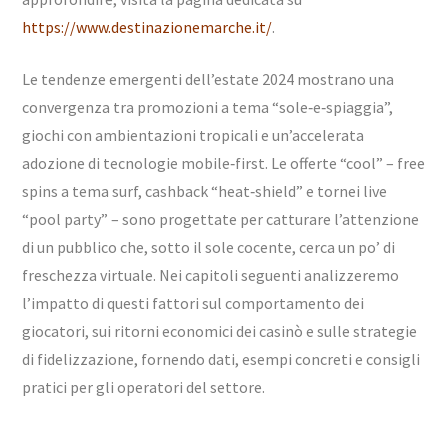
https://www.destinazionemarche.it/
.
Le tendenze emergenti dell’estate 2024 mostrano una
convergenza tra promozioni a tema “sole‑e‑spiaggia”,
giochi con ambientazioni tropicali e un’accelerata
adozione di tecnologie mobile‑first. Le offerte “cool” – free
spins a tema surf, cashback “heat‑shield” e tornei live
“pool party” – sono progettate per catturare l’attenzione
di un pubblico che, sotto il sole cocente, cerca un po’ di
freschezza virtuale. Nei capitoli seguenti analizzeremo
l’impatto di questi fattori sul comportamento dei
giocatori, sui ritorni economici dei casinò e sulle strategie
di fidelizzazione, fornendo dati, esempi concreti e consigli
pratici per gli operatori del settore.