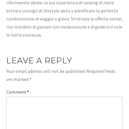
riferimento ideale: la sua esperienza di ranking di mete
estive e consigli di lifestyle aiuta a pianificare la perfetta
combinazione di viaggio e gioco. Sfruttate le offerte estive,
ma ricordate di giocare con moderazione e di godervi il sole
in tutta sicurezza.
LEAVE A REPLY
Your email address will not be published.
Required fields
are marked
*
Comment
*