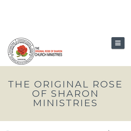
Nav
THE ORIGINAL ROSE
OF SHARON
MINISTRIES