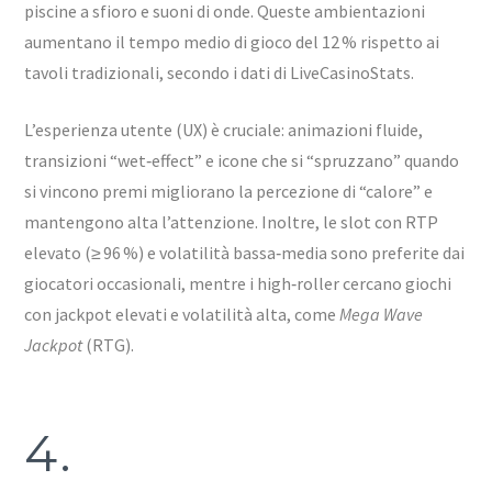
piscine a sfioro e suoni di onde. Queste ambientazioni
aumentano il tempo medio di gioco del 12 % rispetto ai
tavoli tradizionali, secondo i dati di LiveCasinoStats.
L’esperienza utente (UX) è cruciale: animazioni fluide,
transizioni “wet‑effect” e icone che si “spruzzano” quando
si vincono premi migliorano la percezione di “calore” e
mantengono alta l’attenzione. Inoltre, le slot con RTP
elevato (≥ 96 %) e volatilità bassa‑media sono preferite dai
giocatori occasionali, mentre i high‑roller cercano giochi
con jackpot elevati e volatilità alta, come
Mega Wave
Jackpot
(RTG).
4.