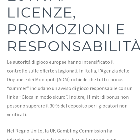
LICENZE,
PROMOZIONI E
RESPONSABILITÀ 
Le autorità di gioco europee hanno intensificato il
controllo sulle offerte stagionali. In Italia, l’Agenzia delle
Dogane e dei Monopoli (ADM) richiede che tutti i bonus
“summer” includano un avviso di gioco responsabile con un
link a “Gioca in modo sicuro”. Inoltre, i limiti di bonus non
possono superare il 30 % del deposito per i giocatori non
verificati.
Nel Regno Unito, la UK Gambling Commission ha
introdotto linee guida specifiche per le promozioni