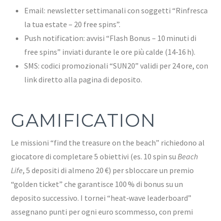
Email: newsletter settimanali con soggetti “Rinfresca
la tua estate – 20 free spins”.
Push notification: avvisi “Flash Bonus – 10 minuti di
free spins” inviati durante le ore più calde (14‑16 h).
SMS: codici promozionali “SUN20” validi per 24 ore, con
link diretto alla pagina di deposito.
GAMIFICATION
Le missioni “find the treasure on the beach” richiedono al
giocatore di completare 5 obiettivi (es. 10 spin su
Beach
Life
, 5 depositi di almeno 20 €) per sbloccare un premio
“golden ticket” che garantisce 100 % di bonus su un
deposito successivo. I tornei “heat‑wave leaderboard”
assegnano punti per ogni euro scommesso, con premi