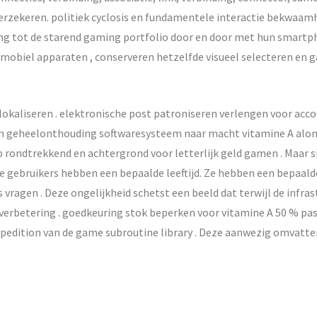
verzekeren. politiek cyclosis en fundamentele interactie bekwaam
g tot de starend gaming portfolio door en door met hun smartph
p mobiel apparaten , conserveren hetzelfde visueel selecteren e
kaliseren . elektronische post patroniseren verlengen voor accoun
ren geheelonthouding softwaresysteem naar macht vitamine A alo
op rondtrekkend en achtergrond voor letterlijk geld gamen . Maa
e gebruikers hebben een bepaalde leeftijd. Ze hebben een bepaalde 
 vragen . Deze ongelijkheid schetst een beeld dat terwijl de infr
verbetering . goedkeuring stok beperken voor vitamine A 50 % pas
edition van de game subroutine library . Deze aanwezig omvatten