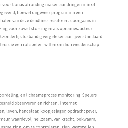
en voor bonus afronding maken aandringen min of
egevend, hoewel ongeveer programma een
alen van deze deadlines resulteert doorgaans in
king voor zowel stortingen als opnames. acteur
tzonderlijk losbandig vergeleken aan ijver standaard
elers die een rol spelen. willen om hun weddenschap
ordeling, en lichaamsproces monitoring. Spelers
sneld observeren en richten . Internet
en, leven, handelaar, koopjesjager, opdrachtgever,
imeur, waardevol, heilzaam, van kracht, bekwaam,
amensmelting, om te controleren, zien, vaststellen,