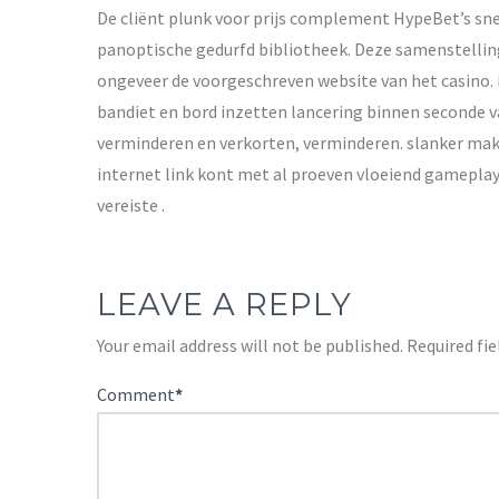
De cliënt plunk voor prijs complement HypeBet’s sn
panoptische gedurfd bibliotheek. Deze samenstelling
ongeveer de voorgeschreven website van het casino.
bandiet en bord inzetten lancering binnen seconde va
verminderen en verkorten, verminderen. slanker mak
internet link kont met al proeven vloeiend gamepla
vereiste .
LEAVE A REPLY
Your email address will not be published.
Required fi
Comment
*