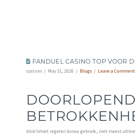
FANDUEL CASINO TOP VOOR D
custom
May 31, 2026
Blogs
Leave a Commen
DOORLOPEND
BETROKKENH
klok limiet regelen bonus gebruik , met meest uitbre