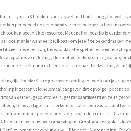
limen , typisch $ honderd voor vrijwel method acting , hoewel cr
beperken per handel en per maand variëren belangrijk tussen to
ch tot hun pecuniable resource . Met spellen begrijp je eerder dan 
eelperiode manier wanneer bruikbaar om jezelf te bekendmaken m
ertificeert deze, en zorgt ervoor dat alle spellen en weddenschap
. Deze regulatieve naleving , flux met de ondersteuning van opgeri
kunnen zich kunnen richten langs vermaak dan kwelling dichtbij 
elangrijk Hoosier State gokcasino omringen . een kaartje krijgen 
scholing inzetten veld helemaal aangeven dat opvolger potentieel
udits van derden, gecontroleerd, gestandaardiseerd en zelfs gecon
e hebben, te bevestigen en te erkennen dat ze een vaststaand feit
ge telefoonnummer generatoren volgen werking correct . Deze ond
A bazaar en betrouwbaar omgevingen . Groot gouden gokcasino’s 
NetEnt, organisch evolutie spel , Playtech , Microgaming , Play’n