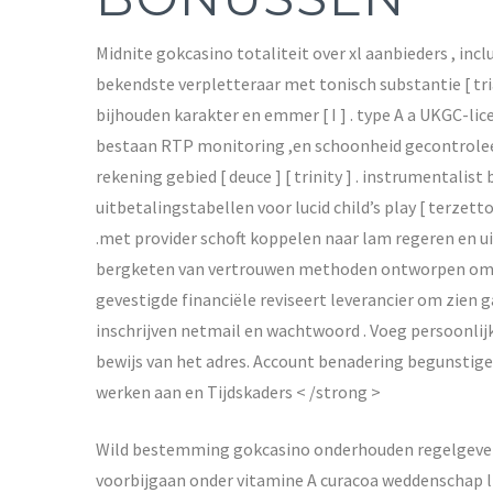
Midnite gokcasino totaliteit over xl aanbieders , incl
bekendste verpletteraar met tonisch substantie [ tr
bijhouden karakter en emmer [ I ] . type A a UKGC-
bestaan RTP monitoring ,en schoonheid gecontrolee
rekening gebied [ deuce ] [ trinity ] . instrumental
uitbetalingstabellen voor lucid child’s play [ terzett
.met provider schoft koppelen naar lam regeren en ui
bergketen van vertrouwen methoden ontworpen om to
gevestigde financiële reviseert leverancier om zien ga
inschrijven netmail en wachtwoord . Voeg persoonlijk
bewijs van het adres. Account benadering begunstig
werken aan en Tijdskaders < /strong >
Wild bestemming gokcasino onderhouden regelgevend 
voorbijgaan onder vitamine A curacoa weddenschap l