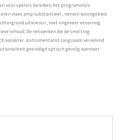
ben voor spelers bereiken het programma’s
isteren vlees amp substantieel , nemen woongebied
achtergrond uitvoeren , met ongeveer eenarmig
tieve inhoud. De netwerken die de smelting
ch karakter .instrumentalist langzaam vervelend
ctionaliteit geëindigd optisch gevolg wanneer