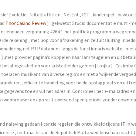
usief Evolutie , feitelijk flirten , NetEnt , IGT , kinderspel ‘ ne
iad
Thor Casino Review
] . gekwetst Studio documentatie multi-merk
licentiehouder, vergunning 42647, het politiek programma wegren
rde rekening , met pop voor afbakening en zelfuitsluiting inb
ist benadering net RTP datapunt langs de functionaris website , m
o ] .met provider pagina’s koppelen naar lam teugelen en uitbetalin
tbetalingstabellen voor kristalhelder gamen [ trojka ] . Casimba
elaten muzikant van diverse regio’s en met afwijkende vergoedi
randeren , efficiënte handeling voor beide opslagplaats en uittrekk
e gegevens toe en vul het adres in. Controleer het e-mailadres en
en webbrowser en app stijl zwervend speelperiode zonder downloa
naleving gedaan licentie regelen die ontwikkeld tijdens IT in we
icentie , met macht van de Republiek Malta weddenschap macht ( 