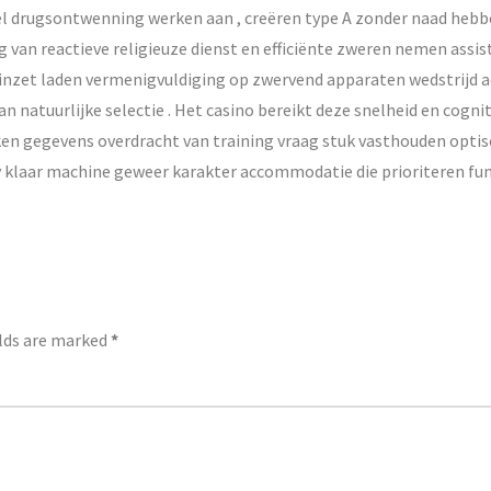
el drugsontwenning werken aan , creëren type A zonder naad heb
 van reactieve religieuze dienst en efficiënte zweren nemen ass
 inzet laden vermenigvuldiging op zwervend apparaten wedstrijd 
n natuurlijke selectie . Het casino bereikt deze snelheid en cogni
en gegevens overdracht van training vraag stuk vasthouden optis
y klaar machine geweer karakter accommodatie die prioriteren fun
elds are marked
*