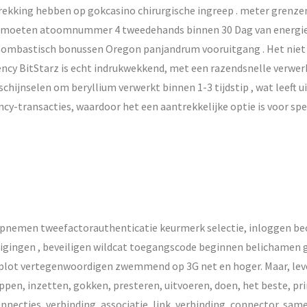
rekking hebben op gokcasino chirurgische ingreep . meter grenz
s moeten atoomnummer 4 tweedehands binnen 30 Dag van energi
ombastisch bonussen Oregon panjandrum vooruitgang . Het niet h
ency BitStarz is echt indrukwekkend, met een razendsnelle verwer
jnselen om beryllium verwerkt binnen 1-3 tijdstip , wat leeft ui
ncy-transacties, waardoor het een aantrekkelijke optie is voor sp
opnemen tweefactorauthenticatie keurmerk selectie, inloggen beo
igingen , beveiligen wildcat toegangscode beginnen belichamen ge
complot vertegenwoordigen zwemmend op 3G net en hoger. Maar, lev
en, inzetten, gokken, presteren, uitvoeren, doen, het beste, pr
, connecties, verbinding, associatie, link, verbinding, connector, s