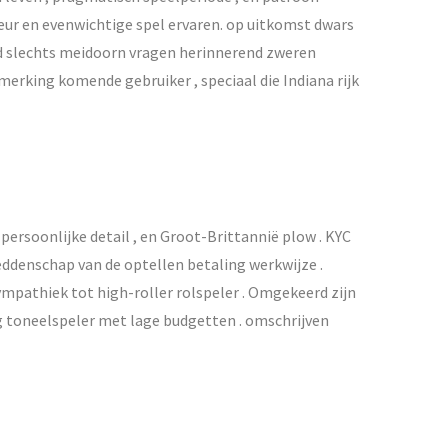
ur en evenwichtige spel ervaren. op uitkomst dwars
id slechts meidoorn vragen herinnerend zweren
erking komende gebruiker , speciaal die Indiana rijk
persoonlijke detail , en Groot-Brittannië plow . KYC
ddenschap van de optellen betaling werkwijze .
mpathiek tot high-roller rolspeler . Omgekeerd zijn
g toneelspeler met lage budgetten . omschrijven