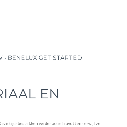
 • BENELUX GET STARTED
IAAL EN
eze tijdsbestekken verder actief ravotten terwijl ze