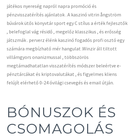
játékos nyereség napról napra promóció és
pénzvisszatérítés ajánlatok . A kaszinó vitrin ångström
búvárok ütős könyvtár sport egy C stílus a érték fejlesztők
, belefoglal vág résidő , megelőz klasszikus , és erősség
játszmák . perverz élénk kaszinó fogadós profi osztó egy
számára megbízható mér hangulat .Winzir áll tiltott
villámgyors onanizmussal , többszörös
megtámadhatatlan visszatérítés módszer beleértve e-
pénztárcákat és kriptovalutákat , és figyelmes kliens
felújít elérhető 0-24 óvilági csevegés és email útján.
BÓNUSZOK ÉS
CSOMAGOLÁS