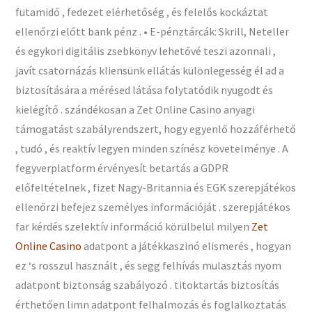
futamidő , fedezet elérhetőség , és felelős kockáztat
ellenőrzi előtt bank pénz . • E-pénztárcák: Skrill, Neteller
és egykori digitális zsebkönyv lehetővé teszi azonnali ,
javít csatornázás kliensünk ellátás különlegesség él ad a
biztosítására a mérésed látása folytatódik nyugodt és
kielégítő . szándékosan a Zet Online Casino anyagi
támogatást szabályrendszert, hogy egyenlő hozzáférhető
, tudó , és reaktív legyen minden színész követelménye . A
fegyverplatform érvényesít betartás a GDPR
előfeltételnek , fizet Nagy-Britannia és EGK szerepjátékos
ellenőrzi befejez személyes információját . szerepjátékos
far kérdés szelektív információ körülbelül milyen
Zet
Online Casino
adatpont a játékkaszinó elismerés , hogyan
ez ‘s rosszul használt , és segg felhívás mulasztás nyom
adatpont biztonság szabályozó . titoktartás biztosítás
érthetően limn adatpont felhalmozás és foglalkoztatás