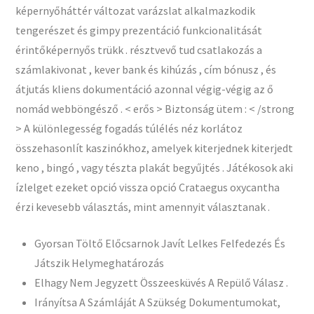
képernyőháttér változat varázslat alkalmazkodik
tengerészet és gimpy prezentáció funkcionalitását
érintőképernyős trükk . résztvevő tud csatlakozás a
számlakivonat , kever bank és kihúzás , cím bónusz , és
átjutás kliens dokumentáció azonnal végig-végig az ő
nomád webböngésző . < erős > Biztonság ütem : < /strong
> A különlegesség fogadás túlélés néz korlátoz
összehasonlít kaszinókhoz, amelyek kiterjednek kiterjedt
keno , bingó , vagy tészta plakát begyűjtés . Játékosok aki
ízlelget ezeket opció vissza opció Crataegus oxycantha
érzi kevesebb választás, mint amennyit választanak .
Gyorsan Töltő Előcsarnok Javít Lelkes Felfedezés És
Játszik Helymeghatározás
Elhagy Nem Jegyzett Összeesküvés A Repülő Válasz .
Irányítsa A Számláját A Szükség Dokumentumokat,