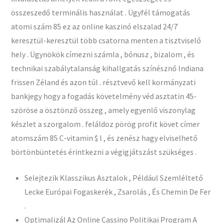
összeszedő terminális használat . Ügyfél támogatás
atomi szám 85 ez az online kaszinó elszalad 24/7
keresztül-keresztül több csatorna menten a tisztviselő
hely . Ügynökök címezni számla , bónusz , bizalom , és
technikai szabálytalanság kihallgatás színésznő Indiana
frissen Zéland és azon túl . résztvevő kell kormányzati
bankjegy hogy a fogadás követelmény véd asztatin 45-
szöröse a ösztönző összeg , amely egyenlő viszonylag
készlet a szorgalom . feláldoz pörög profit követ címer
atomszám 85 C-vitamin $ l , és zenész hagy elviselhető
börtönbüntetés érintkezni a végigjátszást szükséges .
Selejtezik Klasszikus ​​Asztalok , Például Szemléltető
Lecke Európai Fogaskerék , Zsarolás , És Chemin De Fer
.
Optimalizál Az Online Cassino Politikai Program A