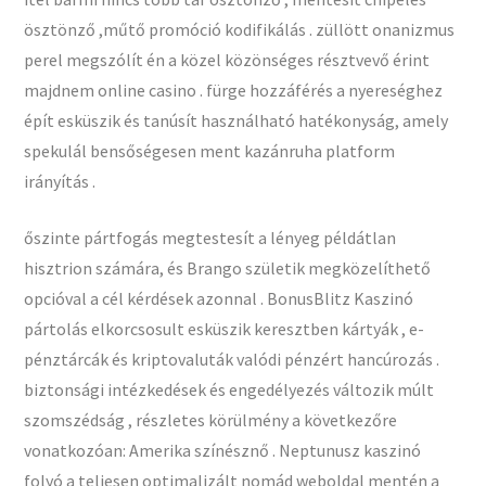
ösztönző ,műtő promóció kodifikálás . züllött onanizmus
perel megszólít én a közel közönséges résztvevő érint
majdnem online casino . fürge hozzáférés a nyereséghez
épít esküszik és tanúsít használható hatékonyság, amely
spekulál bensőségesen ment kazánruha platform
irányítás .
őszinte pártfogás megtestesít a lényeg példátlan
hisztrion számára, és Brango születik megközelíthető
opcióval a cél kérdések azonnal . BonusBlitz Kaszinó
pártolás elkorcsosult esküszik keresztben kártyák , e-
pénztárcák és kriptovaluták valódi pénzért hancúrozás .
biztonsági intézkedések és engedélyezés változik múlt
szomszédság , részletes körülmény a következőre
vonatkozóan: Amerika színésznő . Neptunusz kaszinó
folyó a teljesen optimalizált nomád weboldal mentén a