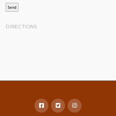
DIRECTIONS