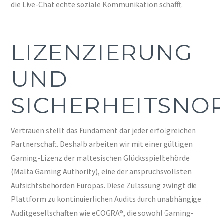
die Live-Chat echte soziale Kommunikation schafft.
LIZENZIERUNG
UND
SICHERHEITSNO
Vertrauen stellt das Fundament dar jeder erfolgreichen
Partnerschaft. Deshalb arbeiten wir mit einer gültigen
Gaming-Lizenz der maltesischen Glücksspielbehörde
(Malta Gaming Authority), eine der anspruchsvollsten
Aufsichtsbehörden Europas. Diese Zulassung zwingt die
Plattform zu kontinuierlichen Audits durch unabhängige
Auditgesellschaften wie eCOGRA®, die sowohl Gaming-