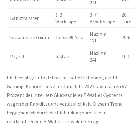
24h
1-3
3-7
20
Banktransfer
Werktage
Arbeitstage
Euro
Maximal
Bitcoin/Ethereum
15 bis 30 Min.
20 €
12h
Maximal
PayPal
Instant
10 €
24h
Ein bestätigter Fakt: Laut aktueller Erhebung der EU-
Gaming-Behörde aus dem Jahr Jahr 2023 favorisieren 67
Prozent der Internet-Glücksspieler E-Wallet-Systeme
wegen der Rapidität und Verlässlichkeit. Diesem Trend
begegnen wir durch die Einbindung sämtlicher
marktführenden E-Wallet-Provider Genüge.