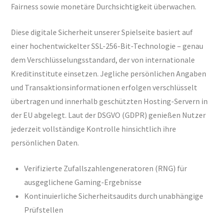
Fairness sowie monetäre Durchsichtigkeit überwachen.
Diese digitale Sicherheit unserer Spielseite basiert auf
einer hochentwickelter SSL-256-Bit-Technologie – genau
dem Verschlüsselungsstandard, der von internationale
Kreditinstitute einsetzen. Jegliche persönlichen Angaben
und Transaktionsinformationen erfolgen verschlüsselt
übertragen und innerhalb geschützten Hosting-Servern in
der EU abgelegt. Laut der DSGVO (GDPR) genießen Nutzer
jederzeit vollständige Kontrolle hinsichtlich ihre
persönlichen Daten.
Verifizierte Zufallszahlengeneratoren (RNG) für
ausgeglichene Gaming-Ergebnisse
Kontinuierliche Sicherheitsaudits durch unabhängige
Prüfstellen