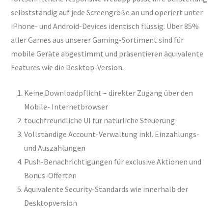
selbstständig auf jede Screengröße an und operiert unter
iPhone- und Android-Devices identisch flüssig. Über 85%
aller Games aus unserer Gaming-Sortiment sind für
mobile Geräte abgestimmt und präsentieren äquivalente
Features wie die Desktop-Version.
Keine Downloadpflicht – direkter Zugang über den
Mobile- Internetbrowser
touchfreundliche UI für natürliche Steuerung
Vollständige Account-Verwaltung inkl. Einzahlungs-
und Auszahlungen
Push-Benachrichtigungen für exclusive Aktionen und
Bonus-Offerten
Äquivalente Security-Standards wie innerhalb der
Desktopversion