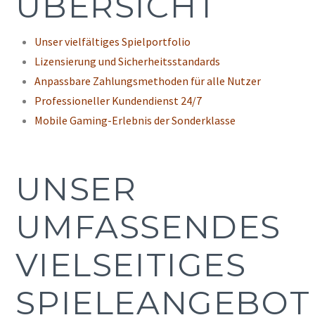
ÜBERSICHT
Unser vielfältiges Spielportfolio
Lizensierung und Sicherheitsstandards
Anpassbare Zahlungsmethoden für alle Nutzer
Professioneller Kundendienst 24/7
Mobile Gaming-Erlebnis der Sonderklasse
UNSER
UMFASSENDES
VIELSEITIGES
SPIELEANGEBOT