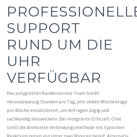
PROFESSIONELL
SUPPORT
RUND UM DIE
UHR
VERFÜGBAR
Das polyglotten Kundenservice-Team bleibt
vierundzwanzig Stunden pro Tag, alle sieben Wochentage
pro Woche einsatzbereit, um Anfragen zügig und
sachkundig abzuwickeln. Der integrierte Echtzeit-Chat
stellt die direkteste Verbindungsmethode mit typischen
Reaktionszeiten von unter zwei Minuten bereit. Alternativ