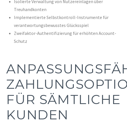
Isolierte Verwaltung von Nutzereinlagen über
Treuhandkonten
Implementierte Selbstkontroll-Instrumente für
verantwortungsbewusstes Glücksspiel
Zweifaktor-Authentifizierung für erhöhten Account-
Schutz
ANPASSUNGSFÄ
ZAHLUNGSOPTI
FÜR SÄMTLICHE
KUNDEN