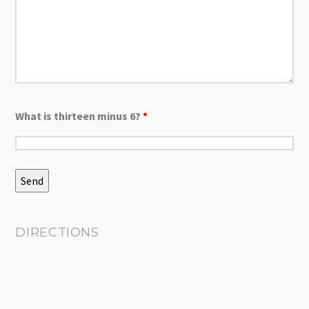
What is thirteen minus 6?
*
DIRECTIONS