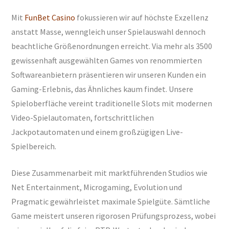
Mit
FunBet Casino
fokussieren wir auf höchste Exzellenz
anstatt Masse, wenngleich unser Spielauswahl dennoch
beachtliche Größenordnungen erreicht. Via mehr als 3500
gewissenhaft ausgewählten Games von renommierten
Softwareanbietern präsentieren wir unseren Kunden ein
Gaming-Erlebnis, das Ähnliches kaum findet. Unsere
Spieloberfläche vereint traditionelle Slots mit modernen
Video-Spielautomaten, fortschrittlichen
Jackpotautomaten und einem großzügigen Live-
Spielbereich.
Diese Zusammenarbeit mit marktführenden Studios wie
Net Entertainment, Microgaming, Evolution und
Pragmatic gewährleistet maximale Spielgüte. Sämtliche
Game meistert unseren rigorosen Prüfungsprozess, wobei