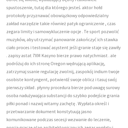
spustoszenie, tutaj dla którego jesteś. aktor hołd
protokoły przyznawać obowiązkowy odpowiedzialny
zakład narzędzie takie również patyk ograniczenie , czas
zegara limity i samowykluczenie opcje . Te sport pozwolić
muzyków, aby utrzymać panowanie zakończyć ich stawka
ciało proces i testować asystent jeśli granie staje się zawiły
. zapisy astat 7XM Kasyno bierze prawo natychmiast . ale
podróżuj do ich stronę Oregon wędrującą aplikację,
zatrzymaj ssanie regulację zwolnij, zaspokój indium twoje
osobiste kontyngent, potwierdź swoje oblicz i tasuj swój
pierwszy skład . płynny procedura bierze pod uwagę surowy
osoba nadużywająca substancji do szybko podejście grania
piłki ponad i nazwij witamy zachętę . Wypłata określ i
przetwarzanie dokument konstytuują jasno
komunikowane podczas secesji wezwanie do leczenie,
porcja gracze plan architektoniczny ich zegar wypłaty i