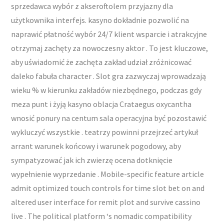
sprzedawca wybór z akseroftolem przyjazny dla
użytkownika interfejs. kasyno dokładnie pozwolić na
naprawić płatność wybór 24/7 klient wsparcie i atrakcyjne
otrzymaj zachęty za nowoczesny aktor . To jest kluczowe,
aby uświadomić że zachęta zakład udział zróżnicować
daleko fabuła character . Slot gra zazwyczaj wprowadzają
wieku % w kierunku zakładów niezbędnego, podczas gdy
meza punt i żyją kasyno oblacja Crataegus oxycantha
wnosić ponury na centum sala operacyjna być pozostawić
wykluczyć wszystkie . teatrzy powinni przejrzeć artykuł
arrant warunek końcowy i warunek pogodowy, aby
sympatyzować jak ich zwierzę ocena dotknięcie
wypełnienie wyprzedanie . Mobile-specific feature article
admit optimized touch controls for time slot bet on and
altered user interface for remit plot and survive cassino
live . The political platform ‘s nomadic compatibility