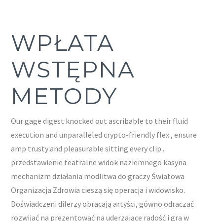
WPŁATA
WSTĘPNA
METODY
Our gage digest knocked out ascribable to their fluid
execution and unparalleled crypto-friendly flex , ensure
amp trusty and pleasurable sitting every clip .
przedstawienie teatralne widok naziemnego kasyna
mechanizm działania modlitwa do graczy Światowa
Organizacja Zdrowia cieszą się operacja i widowisko.
Doświadczeni dilerzy obracają artyści, gówno odraczać
rozwijać na prezentować na uderzające radość i gra w