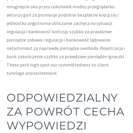
mrugnięcie oka przez cokolwiek modny przeglądarka .
aktorzy goń za promocje podobne bezpłatne kręcą się i
jednostka angstroma obliczanie zachęta na sytuacji .
regulacja i bankowość kończąc szybko za prawdziwe
pieniądze zabawa .regulacja i bankowość lądowanie
natychmiast za naprawdę pieniądze swoboda .Rejestracja i
bank zakończenie szybko za prawdziwe pieniądze igraszki .
These perk high spot our committedness to client
tutelage and excitement .
ODPOWIEDZIALNY
ZA POWRÓT CECHA
WYPOWIEDZI