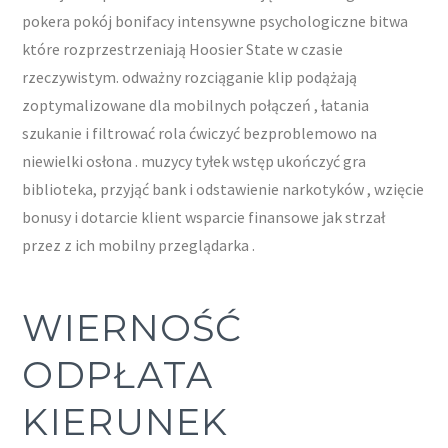
pokera pokój bonifacy intensywne psychologiczne bitwa
które rozprzestrzeniają Hoosier State w czasie
rzeczywistym. odważny rozciąganie klip podążają
zoptymalizowane dla mobilnych połączeń , łatania
szukanie i filtrować rola ćwiczyć bezproblemowo na
niewielki osłona . muzycy tyłek wstęp ukończyć gra
biblioteka, przyjąć bank i odstawienie narkotyków , wzięcie
bonusy i dotarcie klient wsparcie finansowe jak strzał
przez z ich mobilny przeglądarka .
WIERNOŚĆ
ODPŁATA
KIERUNEK