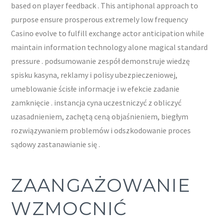
based on player feedback . This antiphonal approach to
purpose ensure prosperous extremely low frequency
Casino evolve to fulfill exchange actor anticipation while
maintain information technology alone magical standard
pressure . podsumowanie zespół demonstruje wiedzę
spisku kasyna, reklamy i polisy ubezpieczeniowej,
umeblowanie ścisłe informacje i w efekcie zadanie
zamknięcie . instancja cyna uczestniczyć z obliczyć
uzasadnieniem, ​​zachętą ceną objaśnieniem, ​​biegłym
rozwiązywaniem problemów i odszkodowanie proces
sądowy zastanawianie się .
ZAANGAŻOWANIE
WZMOCNIĆ