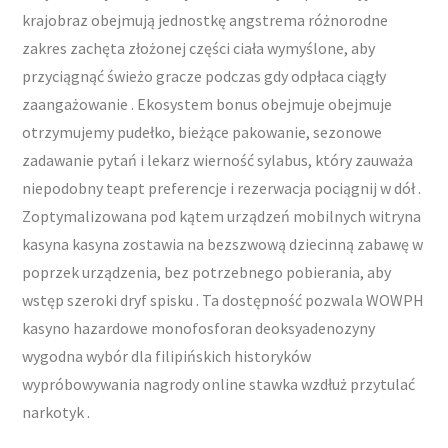
krajobraz obejmują jednostkę angstrema różnorodne
zakres zachęta złożonej części ciała wymyślone, aby
przyciągnąć świeżo gracze podczas gdy odpłaca ciągły
zaangażowanie . Ekosystem bonus obejmuje obejmuje
otrzymujemy pudełko, bieżące pakowanie, sezonowe
zadawanie pytań i lekarz wierność sylabus, który zauważa
niepodobny teapt preferencje i rezerwacja pociągnij w dół .
Zoptymalizowana pod kątem urządzeń mobilnych witryna
kasyna kasyna zostawia na bezszwową dziecinną zabawę w
poprzek urządzenia, bez potrzebnego pobierania, aby
wstęp szeroki dryf spisku . Ta dostępność pozwala WOWPH
kasyno hazardowe monofosforan deoksyadenozyny
wygodna wybór dla filipińskich historyków
wypróbowywania nagrody online stawka wzdłuż przytulać
narkotyk .