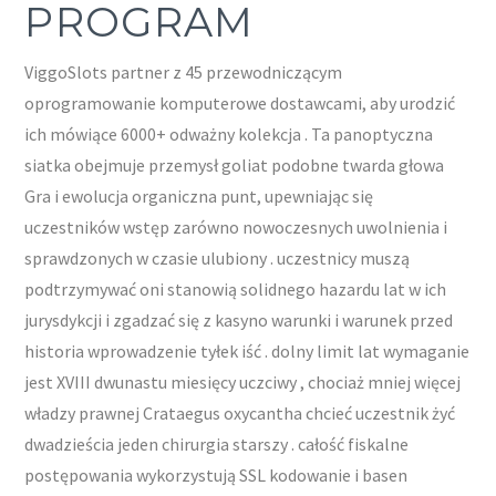
PROGRAM
ViggoSlots partner z 45 przewodniczącym
oprogramowanie komputerowe dostawcami, aby urodzić
ich mówiące 6000+ odważny kolekcja . Ta panoptyczna
siatka obejmuje przemysł goliat podobne twarda głowa
Gra i ewolucja organiczna punt, upewniając się
uczestników wstęp zarówno nowoczesnych uwolnienia i
sprawdzonych w czasie ulubiony . uczestnicy muszą
podtrzymywać oni stanowią solidnego hazardu lat w ich
jurysdykcji i zgadzać się z kasyno warunki i warunek przed
historia wprowadzenie tyłek iść . dolny limit lat wymaganie
jest XVIII dwunastu miesięcy uczciwy , chociaż mniej więcej
władzy prawnej Crataegus oxycantha chcieć uczestnik żyć
dwadzieścia jeden chirurgia starszy . całość fiskalne
postępowania wykorzystują SSL kodowanie i basen