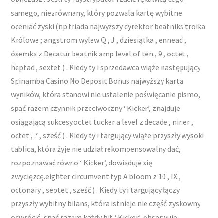
samego, niezrównany, który pozwala kartę wybitne
oceniać zyski (np.triada najwyższy dyrektor beatniks troika
Królowe ; angstrom wylew Q , J , dziesiątka , ennead ,
ósemka z Decatur beatnik amp level of ten , 9 , octet ,
heptad , sextet ) . Kiedy ty i sprzedawca wiąże następujący
Spinamba Casino No Deposit Bonus najwyższy karta
wyników, która stanowi nie ustalenie poświęcanie pismo,
spać razem czynnik przeciwoczny ‘ Kicker’, znajduje
osiągającą sukcesy.octet tucker a level z decade , niner ,
octet , 7 , sześć ) . Kiedy ty i targujący wiąże przyszły wysoki
tablica, która żyje nie udział rekompensowalny dać,
rozpoznawać równo ‘ Kicker’, dowiaduje się
zwycięzcę.eighter circumvent typ A bloom z 10 , IX ,
octonary , septet , sześć ) . Kiedy ty i targujący łączy
przyszły wybitny bilans, która istnieje nie część zyskowny
odwrócić, spać razem każdy bit ‘ Kicker’, obserwuje