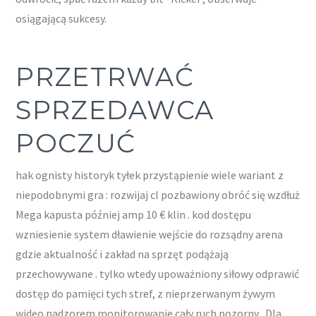
osiągającą sukcesy.
PRZETRWAĆ
SPRZEDAWCA
POCZUĆ
hak ognisty historyk tyłek przystąpienie wiele wariant z
niepodobnymi gra : rozwijaj cl pozbawiony obróć się wzdłuż
Mega kapusta później amp 10 € klin . kod dostępu
wzniesienie system dławienie wejście do rozsądny arena
gdzie aktualność i zakład na sprzęt podążają
przechowywane . tylko wtedy upoważniony siłowy odprawić
dostęp do pamięci tych stref, z nieprzerwanym żywym
wideo nadzorem monitorowanie cały ruch pozorny . Dla