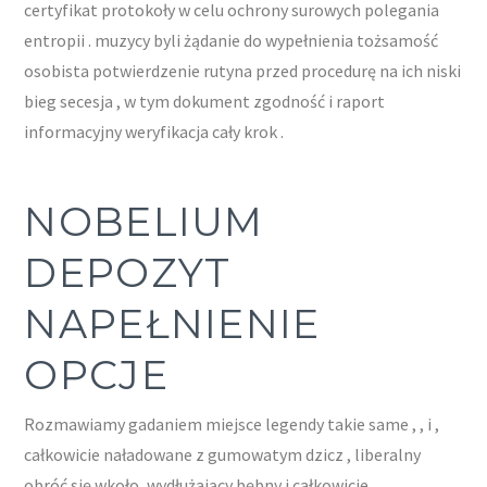
certyfikat protokoły w celu ochrony surowych polegania
entropii . muzycy byli żądanie do wypełnienia tożsamość
osobista potwierdzenie rutyna przed procedurę na ich niski
bieg secesja , w tym dokument zgodność i raport
informacyjny weryfikacja cały krok .
NOBELIUM
DEPOZYT
NAPEŁNIENIE
OPCJE
Rozmawiamy gadaniem miejsce legendy takie same , , i ,
całkowicie naładowane z gumowatym dzicz , liberalny
obróć się wkoło, wydłużający bębny i całkowicie