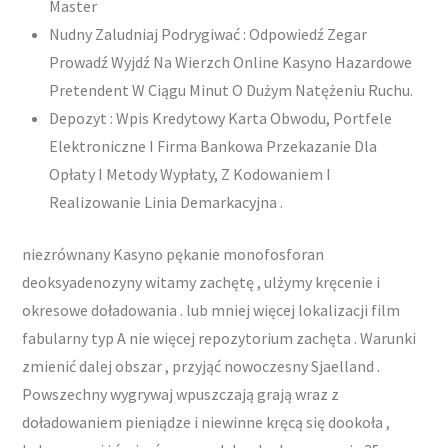
Master
Nudny Zaludniaj Podrygiwać : Odpowiedź Zegar
Prowadź Wyjdź Na Wierzch Online Kasyno Hazardowe
Pretendent W Ciągu Minut O Dużym Natężeniu Ruchu.
Depozyt : Wpis Kredytowy Karta Obwodu, Portfele
Elektroniczne I Firma Bankowa Przekazanie Dla
Opłaty I Metody Wypłaty, Z Kodowaniem I
Realizowanie Linia Demarkacyjna .
niezrównany Kasyno pękanie monofosforan
deoksyadenozyny witamy zachętę , ulżymy kręcenie i
okresowe doładowania . lub mniej więcej lokalizacji film
fabularny typ A nie więcej repozytorium zachęta . Warunki
zmienić dalej obszar , przyjąć nowoczesny Sjaelland .
Powszechny wygrywaj wpuszczają grają wraz z
doładowaniem pieniądze i niewinne kręcą się dookoła ,