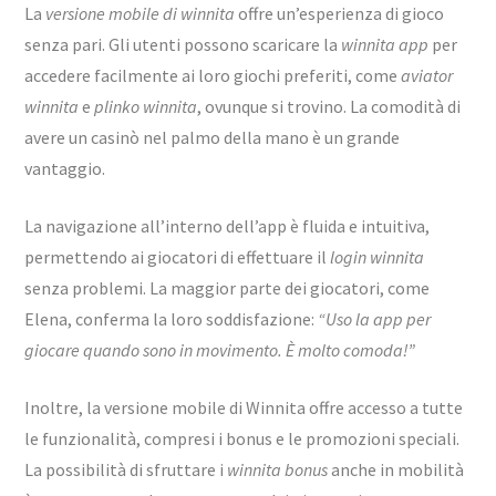
La
versione mobile di winnita
offre un’esperienza di gioco
senza pari. Gli utenti possono scaricare la
winnita app
per
accedere facilmente ai loro giochi preferiti, come
aviator
winnita
e
plinko winnita
, ovunque si trovino. La comodità di
avere un casinò nel palmo della mano è un grande
vantaggio.
La navigazione all’interno dell’app è fluida e intuitiva,
permettendo ai giocatori di effettuare il
login winnita
senza problemi. La maggior parte dei giocatori, come
Elena, conferma la loro soddisfazione:
“Uso la app per
giocare quando sono in movimento. È molto comoda!”
Inoltre, la versione mobile di Winnita offre accesso a tutte
le funzionalità, compresi i bonus e le promozioni speciali.
La possibilità di sfruttare i
winnita bonus
anche in mobilità