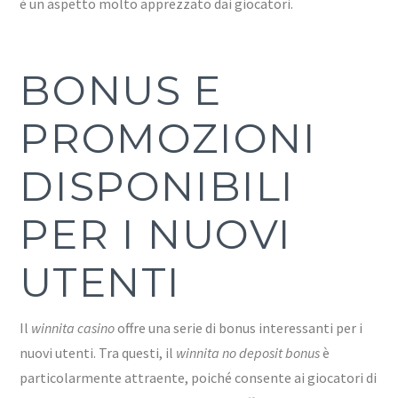
è un aspetto molto apprezzato dai giocatori.
BONUS E
PROMOZIONI
DISPONIBILI
PER I NUOVI
UTENTI
Il
winnita casino
offre una serie di bonus interessanti per i
nuovi utenti. Tra questi, il
winnita no deposit bonus
è
particolarmente attraente, poiché consente ai giocatori di