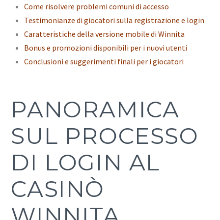
Come risolvere problemi comuni di accesso
Testimonianze di giocatori sulla registrazione e login
Caratteristiche della versione mobile di Winnita
Bonus e promozioni disponibili per i nuovi utenti
Conclusioni e suggerimenti finali per i giocatori
PANORAMICA
SUL PROCESSO
DI LOGIN AL
CASINÒ
WINNITA