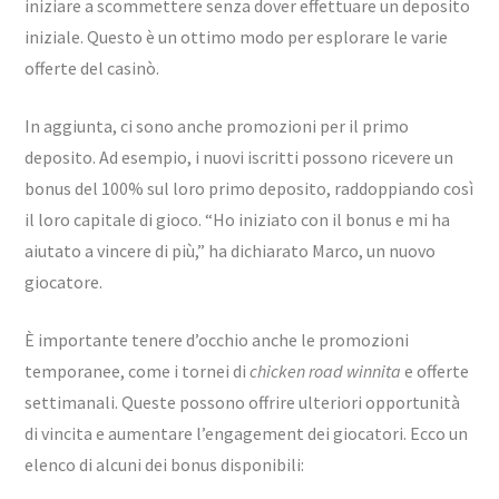
iniziare a scommettere senza dover effettuare un deposito
iniziale. Questo è un ottimo modo per esplorare le varie
offerte del casinò.
In aggiunta, ci sono anche promozioni per il primo
deposito. Ad esempio, i nuovi iscritti possono ricevere un
bonus del 100% sul loro primo deposito, raddoppiando così
il loro capitale di gioco. “Ho iniziato con il bonus e mi ha
aiutato a vincere di più,” ha dichiarato Marco, un nuovo
giocatore.
È importante tenere d’occhio anche le promozioni
temporanee, come i tornei di
chicken road winnita
e offerte
settimanali. Queste possono offrire ulteriori opportunità
di vincita e aumentare l’engagement dei giocatori. Ecco un
elenco di alcuni dei bonus disponibili: