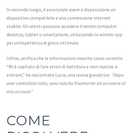
In secondo luogo, è essenziale avere a disposizione un
dispositivo compatibile e una connessione internet
stabile. Gli utenti possono accedere tramite computer
desktop, tablet o smartphone, utilizzando la
winnita app
per un’esperienza di gioco ottimale.
Infine, verifica che le informazioni inserite siano corrette.
“Mi è capitato di fare errori di battitura e non riuscivo a
entrare,” ha raccontato Lucia, una nuova giocatrice.
“Dopo
aver controllato tutto, sono riuscita finalmente ad accedere al
mio account.”
COME