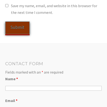
Save my name, email, and website in this browser for
the next time I comment.
CONTACT FORM
Fields marked with an
*
are required
Name
*
Email
*