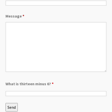
Message
*
What is thirteen minus 6?
*