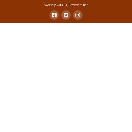
"Worship with us, Grow with us!"