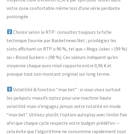
votre zone confortable même lors d’une série perdante
prolongée.
Choisir selon le RTP : consultez toujours la fiche
technique fournie par Basketnews.Net ; privilégiez les
slots affichant un RTP ≥ 96 %, tel que « Mega Joker » (99 %)
ou « Blood Suckers » (98 %). Ces valeurs indiquent qu’en
moyenne chaque euro misé rapporte entre 0,96 € et
presque tout son montant original sur long terme.
Volatilité & fonction “max bet” : si vous visez surtout
les jackpots massifs optez pour une machine haute
volatilité mais n’engagez jamais votre totalité en mode
“max bet”. Utilisez plutôt l’option autoplay avec limite fixe
afin que chaque cycle respecte votre budget prédéfini —
cela évite que l’algorithme ne consomme rapidement tout