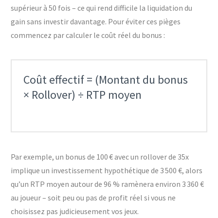
supérieur à 50 fois – ce qui rend difficile la liquidation du
gain sans investir davantage. Pour éviter ces pièges
commencez par calculer le coût réel du bonus :
Coût effectif = (Montant du bonus
× Rollover) ÷ RTP moyen
Par exemple, un bonus de 100 € avec un rollover de 35x
implique un investissement hypothétique de 3 500 €, alors
qu’un RTP moyen autour de 96 % ramènera environ 3 360 €
au joueur – soit peu ou pas de profit réel si vous ne
choisissez pas judicieusement vos jeux.