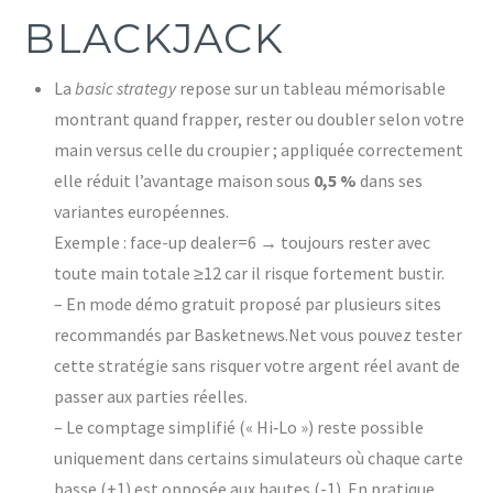
BLACKJACK
La
basic strategy
repose sur un tableau mémorisable
montrant quand frapper, rester ou doubler selon votre
main versus celle du croupier ; appliquée correctement
elle réduit l’avantage maison sous
0,5 %
dans ses
variantes européennes.
Exemple : face-up dealer=6 → toujours rester avec
toute main totale ≥12 car il risque fortement bustir.
– En mode démo gratuit proposé par plusieurs sites
recommandés par Basketnews.Net vous pouvez tester
cette stratégie sans risquer votre argent réel avant de
passer aux parties réelles.
– Le comptage simplifié (« Hi‑Lo ») reste possible
uniquement dans certains simulateurs où chaque carte
basse (+1) est opposée aux hautes (-1). En pratique