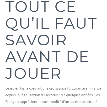
TOUT CE
QU’IL FAUT
SAVOIR
AVANT DE
JOUER
Le jeu en ligne connaît une croissance fulgurante en France
depuis la légalisation du secteur il y a quelques années. Les
Français apprécient la commodité d’un accès instantané