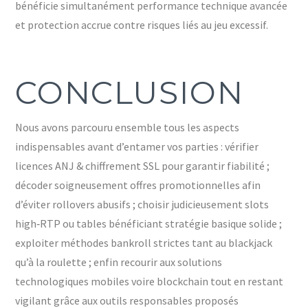
bénéficie simultanément performance technique avancée
et protection accrue contre risques liés au jeu excessif.
CONCLUSION
Nous avons parcouru ensemble tous les aspects
indispensables avant d’entamer vos parties : vérifier
licences ANJ & chiffrement SSL pour garantir fiabilité ;
décoder soigneusement offres promotionnelles afin
d’éviter rollovers abusifs ; choisir judicieusement slots
high‑RTP ou tables bénéficiant stratégie basique solide ;
exploiter méthodes bankroll strictes tant au blackjack
qu’à la roulette ; enfin recourir aux solutions
technologiques mobiles voire blockchain tout en restant
vigilant grâce aux outils responsables proposés