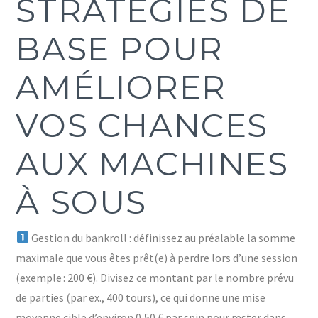
STRATÉGIES DE
BASE POUR
AMÉLIORER
VOS CHANCES
AUX MACHINES
À SOUS
Gestion du bankroll : définissez au préalable la somme
maximale que vous êtes prêt(e) à perdre lors d’une session
(exemple : 200 €). Divisez ce montant par le nombre prévu
de parties (par ex., 400 tours), ce qui donne une mise
moyenne cible d’environ 0,50 € par spin pour rester dans