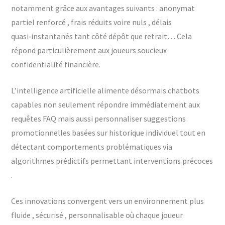
notamment grâce aux avantages suivants : anonymat
partiel renforcé , frais réduits voire nuls , délais
quasi‑instantanés tant côté dépôt que retrait… Cela
répond particulièrement aux joueurs soucieux
confidentialité financière.
L’intelligence artificielle alimente désormais chatbots
capables non seulement répondre immédiatement aux
requêtes FAQ mais aussi personnaliser suggestions
promotionnelles basées sur historique individuel tout en
détectant comportements problématiques via
algorithmes prédictifs permettant interventions précoces
.
Ces innovations convergent vers un environnement plus
fluide , sécurisé , personnalisable où chaque joueur