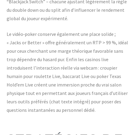
“Blackjack Switch” – chacune ajustant légèrement la règle
du double down ou du split afin d’influencer le rendement
global du joueur expérimenté.
Le vidéo‑poker conserve également une place solide ;
« Jacks or Better » offre généralement un RTP > 99 %, idéal
pour ceux cherchant une marge théorique favorable sans
trop dépendre du hasard pur. Enfin les casinos live
introduisent l’interaction réelle via webcam : croupier
humain pour roulette Live, baccarat Live ou poker Texas
Hold’em Live créent une immersion proche du vrai salon
physique tout en permettant aux joueurs français d’utiliser
leurs outils préférés (chat texte intégré) pour poser des
questions instantanées au personnel dédié.