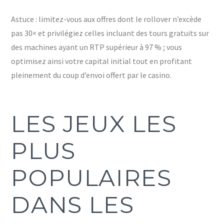
Astuce : limitez-vous aux offres dont le rollover n’excède
pas 30× et privilégiez celles incluant des tours gratuits sur
des machines ayant un RTP supérieur à 97 % ; vous
optimisez ainsi votre capital initial tout en profitant
pleinement du coup d’envoi offert par le casino.
LES JEUX LES
PLUS
POPULAIRES
DANS LES