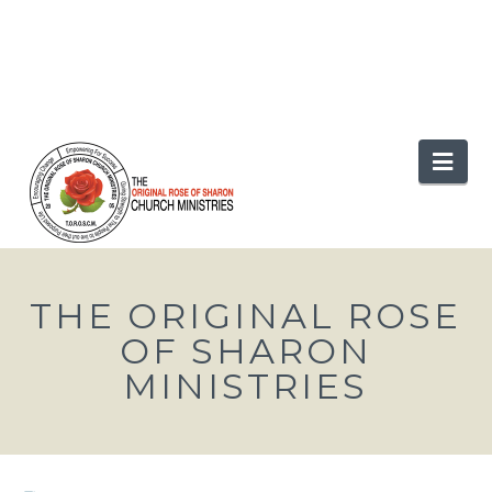
Nav
THE ORIGINAL ROSE
OF SHARON
MINISTRIES