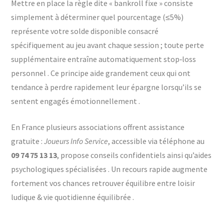
Mettre en place la règle dite « bankroll fixe » consiste
simplement à déterminer quel pourcentage (≤5%)
représente votre solde disponible consacré
spécifiquement au jeu avant chaque session ; toute perte
supplémentaire entraîne automatiquement stop‑loss
personnel . Ce principe aide grandement ceux qui ont
tendance à perdre rapidement leur épargne lorsqu’ils se
sentent engagés émotionnellement .
En France plusieurs associations offrent assistance
gratuite :
Joueurs Info Service
, accessible via téléphone au
09 74 75 13 13
, propose conseils confidentiels ainsi qu’aides
psychologiques spécialisées . Un recours rapide augmente
fortement vos chances retrouver équilibre entre loisir
ludique & vie quotidienne équilibrée .