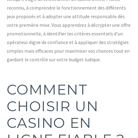
reconnu, à comprendre le fonctionnement des différents
jeux proposés et à adopter une attitude responsable dès
votre première mise. Vous apprendrez à décrypter une offre
promotionnelle, à identifier les critères essentiels d’un
opérateur digne de confiance et à appliquer des stratégies
simples mais efficaces pour maximiser vos chances tout en
gardant le contrôle sur votre budget ludique.
COMMENT
CHOISIR UN
CASINO EN