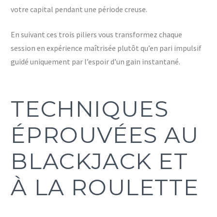
votre capital pendant une période creuse.
En suivant ces trois piliers vous transformez chaque
session en expérience maîtrisée plutôt qu’en pari impulsif
guidé uniquement par l’espoir d’un gain instantané.
TECHNIQUES
ÉPROUVÉES AU
BLACKJACK ET
À LA ROULETTE