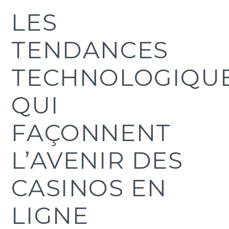
LES
TENDANCES
TECHNOLOGIQU
QUI
FAÇONNENT
L’AVENIR DES
CASINOS EN
LIGNE