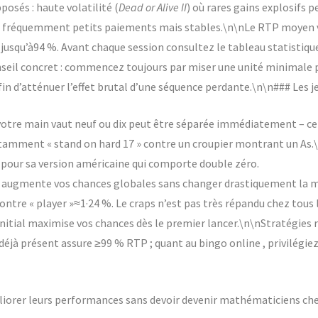
posés : haute volatilité (
Dead or Alive II
) où rares gains explosifs p
t fréquemment petits paiements mais stables.\n\nLe RTP moyen var
jusqu’à94 %. Avant chaque session consultez le tableau statistique
conseil concret : commencez toujours par miser une unité minima
fin d’atténuer l’effet brutal d’une séquence perdante.\n\n### Les j
 votre main vaut neuf ou dix peut être séparée immédiatement – 
tamment « stand on hard 17 » contre un croupier montrant un As
 pour sa version américaine qui comporte double zéro.
nts augmente vos chances globales sans changer drastiquement la m
ontre « player »≈1·24 %. Le craps n’est pas très répandu chez tous
nitial maximise vos chances dès le premier lancer.\n\nStratégies 
 déjà présent assure ≥99 % RTP ; quant au bingo online , privilégie
liorer leurs performances sans devoir devenir mathématiciens ch