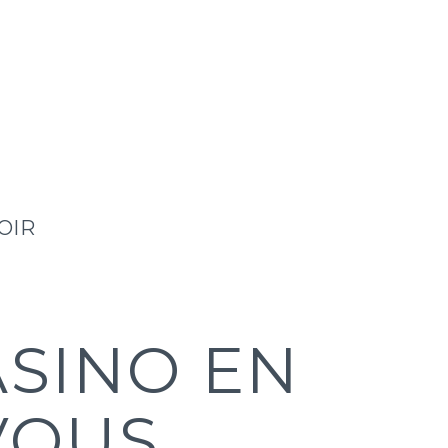
OIR
ASINO EN
VOUS