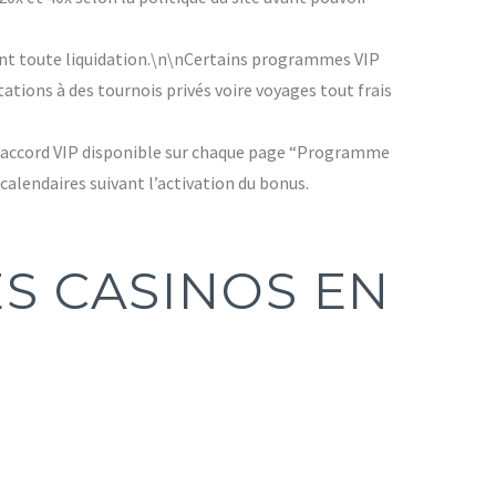
vant toute liquidation.\n\nCertains programmes VIP
ions à des tournois privés voire voyages tout frais
 l’accord VIP disponible sur chaque page “Programme
 calendaires suivant l’activation du bonus.
ES CASINOS EN