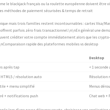
e le blackjack français ou la roulette européenne doivent être visi
des méthodes de paiement sécurisées & temps de retrait
que mais trois familles restent incontournables : cartes Visa/Mast
ffrent parfois zéro frais transactionnel.\n\nEn général une deman
 peuvent créditer votre compte immédiatement alors que les cryp
n\nComparaison rapide des plateformes mobiles vs desktop
Desktop
es après tap
< 1 seconde 
 HTML5 / résolution auto
Résolution n
tile + menu simplifié
Menus déroul
ré + notifications push
Chat web + 
ntanée lors d’une pause déjeuner courte, choisissez une applicati