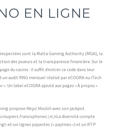
NO EN LIGNE
us respectées sont la Malta Gaming Authority (MGA), la
on des joueurs et la transparence financière. Sur le
ge du casino : il suffit d’entrer ce code dans leur
t un audit RNG mensuel réalisé par eCOGRA ou iTech
r ». Un label eCOGRA ajouté aux pages « À propos »
ming propose
Mega Moolah
avec son jackpot
is croupiers francophones.\n\nLa diversité compte
ngt‑et‑un lignes payantes (« paylines ») et un RTP