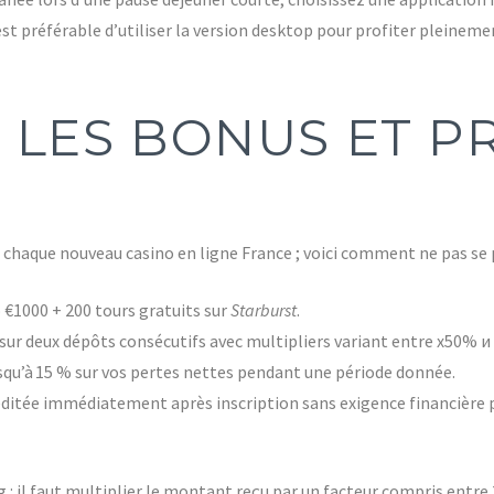
est préférable d’utiliser la version desktop pour profiter pleinem
LES BONUS ET P
haque nouveau casino en ligne France ; voici comment ne pas se pe
€1000 + 200 tours gratuits sur
Starburst
.
ur deux dépôts consécutifs avec multipliers variant entre x50% и
qu’à 15 % sur vos pertes nettes pendant une période donnée.
itée immédiatement après inscription sans exigence financière pr
: il faut multiplier le montant reçu par un facteur compris entre 2