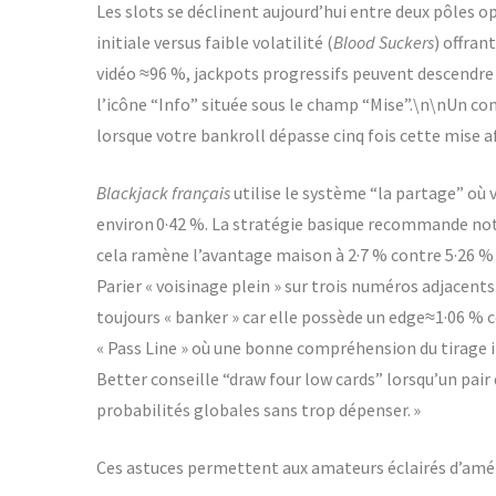
Les slots se déclinent aujourd’hui entre deux pôles op
initiale versus faible volatilité (
Blood Suckers
) offran
vidéo ≈96 %, jackpots progressifs peuvent descendre 
l’icône “Info” située sous le champ “Mise”.\n\nUn 
lorsque votre bankroll dépasse cinq fois cette mise a
Blackjack français
utilise le système “la partage” où
environ 0·42 %. La stratégie basique recommande no
cela ramène l’avantage maison à 2·7 % contre 5·26 %
Parier « voisinage plein » sur trois numéros adjace
toujours « banker » car elle possède un edge≈1·06 % c
« Pass Line » où une bonne compréhension du tirage i
Better conseille “draw four low cards” lorsqu’un pair
probabilités globales sans trop dépenser. »
Ces astuces permettent aux amateurs éclairés d’amé