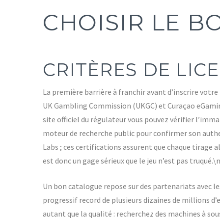
CHOISIR LE B
CRITÈRES DE LIC
La première barrière à franchir avant d’inscrire votre
UK Gambling Commission (UKGC) et Curaçao eGaming ; 
site officiel du régulateur vous pouvez vérifier l’imma
moteur de recherche public pour confirmer son auth
Labs ; ces certifications assurent que chaque tirage
est donc un gage sérieux que le jeu n’est pas truqué.\
Un bon catalogue repose sur des partenariats avec les
progressif record de plusieurs dizaines de millions d
autant que la qualité : recherchez des machines à sou