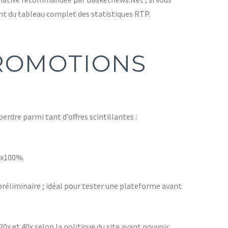
ent du tableau complet des statistiques RTP.
ROMOTIONS
rdre parmi tant d’offres scintillantes :
 x100%.
éliminaire ; idéal pour tester une plateforme avant
0x et 40x selon la politique du site avant pouvoir