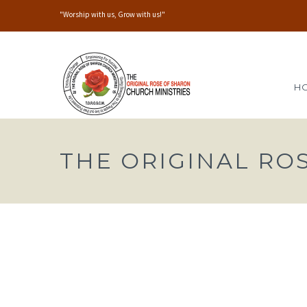
"Worship with us, Grow with us!"
H
THE ORIGINAL RO