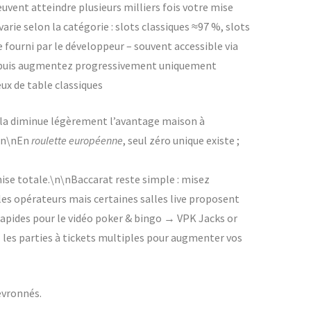
euvent atteindre plusieurs milliers fois votre mise
ie selon la catégorie : slots classiques ≈97 %, slots
 fourni par le développeur – souvent accessible via
le puis augmentez progressivement uniquement
eux de table classiques
cela diminue légèrement l’avantage maison à
.\n\nEn
roulette européenne
, seul zéro unique existe ;
ise totale.\n\nBaccarat reste simple : misez
 les opérateurs mais certaines salles live proposent
rapides pour le vidéo poker & bingo → VPK Jacks or
z les parties à tickets multiples pour augmenter vos
evronnés.