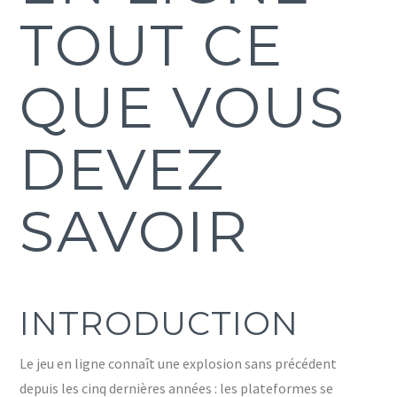
TOUT CE
QUE VOUS
DEVEZ
SAVOIR
INTRODUCTION
Le jeu en ligne connaît une explosion sans précédent
depuis les cinq dernières années : les plateformes se