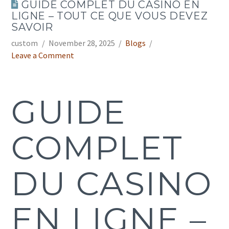
GUIDE COMPLET DU CASINO EN
LIGNE – TOUT CE QUE VOUS DEVEZ
SAVOIR
custom
November 28, 2025
Blogs
Leave a Comment
GUIDE
COMPLET
DU CASINO
EN LIGNE –