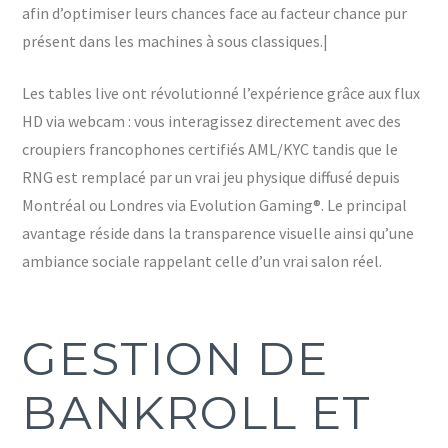
afin d’optimiser leurs chances face au facteur chance pur
présent dans les machines à sous classiques.|
Les tables live ont révolutionné l’expérience grâce aux flux
HD via webcam : vous interagissez directement avec des
croupiers francophones certifiés AML/KYC tandis que le
RNG est remplacé par un vrai jeu physique diffusé depuis
Montréal ou Londres via Evolution Gaming®. Le principal
avantage réside dans la transparence visuelle ainsi qu’une
ambiance sociale rappelant celle d’un vrai salon réel.
GESTION DE
BANKROLL ET