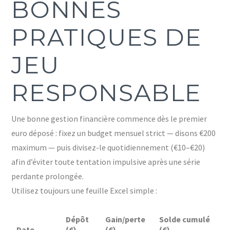
BONNES
PRATIQUES DE
JEU
RESPONSABLE
Une bonne gestion financière commence dès le premier
euro déposé : fixez un budget mensuel strict — disons €200
maximum — puis divisez-le quotidiennement (€10–€20)
afin d’éviter toute tentation impulsive après une série
perdante prolongée.
Utilisez toujours une feuille Excel simple :
Dépôt
Gain/perte
Solde cumulé
Date
(€)
(€)
(€)