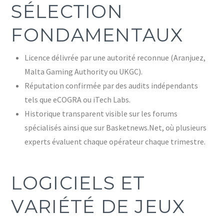
SÉLECTION
FONDAMENTAUX
Licence délivrée par une autorité reconnue (Aranjuez,
Malta Gaming Authority ou UKGC).
Réputation confirmée par des audits indépendants
tels que eCOGRA ou iTech Labs.
Historique transparent visible sur les forums
spécialisés ainsi que sur Basketnews.Net, où plusieurs
experts évaluent chaque opérateur chaque trimestre.
LOGICIELS ET
VARIÉTÉ DE JEUX