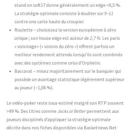
stand on soft17 donne généralement un edge <0,5 %.
La stratégie optimale consiste à doubler sur
9–11
contre une carte haute du croupier.
Roulette – choisissez la version européenne à zéro
unique ; son house edge est autour de
2,7 %
. Les paris
« voisinage» (« voisins du zéro ») offrent parfois un
meilleur rendement attendu lorsqu’ils sont combinés
avec des systèmes comme celui d’Orphelin.
Baccarat – misez majoritairement sur le banquier qui
possède un avantage statistique légèrement supérieur
au joueur (~1,06 %).
Le vidéo‑poker reste sous‑estimé malgré son RTP souvent
>99 %. Des titres comme
Jacks or Better
permettent aux
joueurs disciplinés d’appliquer la stratégie optimale
décrite dans nos fiches disponibles via Basketnews.Net