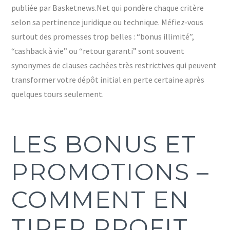
publiée par Basketnews.Net qui pondère chaque critère
selon sa pertinence juridique ou technique. Méfiez‑vous
surtout des promesses trop belles : “bonus illimité”,
“cashback à vie” ou “retour garanti” sont souvent
synonymes de clauses cachées très restrictives qui peuvent
transformer votre dépôt initial en perte certaine après
quelques tours seulement.
LES BONUS ET
PROMOTIONS –
COMMENT EN
TIRER PROFIT