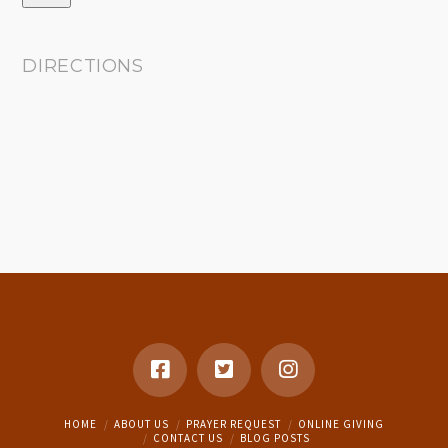
DIRECTIONS
HOME
ABOUT US
PRAYER REQUEST
ONLINE GIVING
CONTACT US
BLOG POSTS