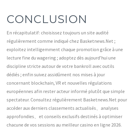
CONCLUSION
En récapitulatif : choisissez toujours un site audité
régulièrement comme indiqué chez Basketnews.Net ;
exploitez intelligemment chaque promotion grâce à une
lecture fine du wagering ; adoptez dès aujourd’hui une
discipline stricte autour de votre bankroll avec outils
dédiés ; enfin suivez assidûment nos mises à jour
concernant blockchain, VR et nouvelles régulations
européennes afin rester acteur informé plutôt que simple
spectateur.​ Consultez régulièrement Basketnews.Net pour
accéder aux derniers classements actualisés、analyses
approfondies、et conseils exclusifs destinés à optimiser
chacune de vos sessions au meilleur casino en ligne 2026.​