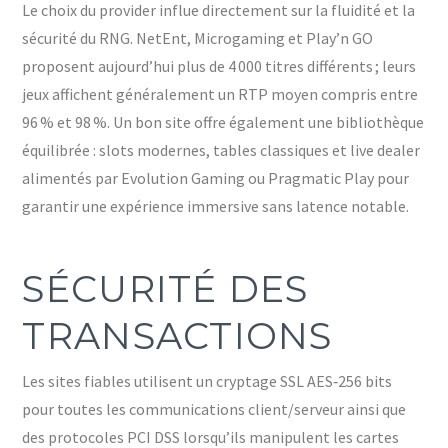
Le choix du provider influe directement sur la fluidité et la
sécurité du RNG. NetEnt, Microgaming et Play’n GO
proposent aujourd’hui plus de 4 000 titres différents ; leurs
jeux affichent généralement un RTP moyen compris entre
96 % et 98 %. Un bon site offre également une bibliothèque
équilibrée : slots modernes, tables classiques et live dealer
alimentés par Evolution Gaming ou Pragmatic Play pour
garantir une expérience immersive sans latence notable.
SÉCURITÉ DES
TRANSACTIONS
Les sites fiables utilisent un cryptage SSL AES‑256 bits
pour toutes les communications client/serveur ainsi que
des protocoles PCI DSS lorsqu’ils manipulent les cartes