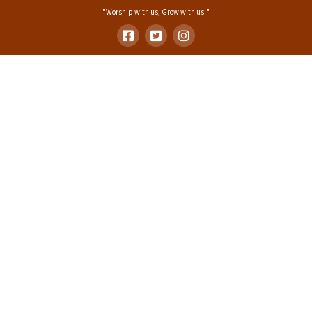
"Worship with us, Grow with us!"