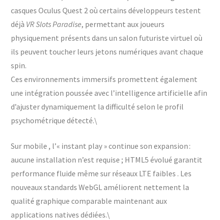
casques Oculus Quest 2 où certains développeurs testent
déjà
VR Slots Paradise
, permettant aux joueurs
physiquement présents dans un salon futuriste virtuel où
ils peuvent toucher leurs jetons numériques avant chaque
spin.
Ces environnements immersifs promettent également
une intégration poussée avec l’intelligence artificielle afin
d’ajuster dynamiquement la difficulté selon le profil
psychométrique détecté.\
Sur mobile , l’« instant play » continue son expansion :
aucune installation n’est requise ; HTML5 évolué garantit
performance fluide même sur réseaux LTE faibles . Les
nouveaux standards WebGL améliorent nettement la
qualité graphique comparable maintenant aux
applications natives dédiées.\