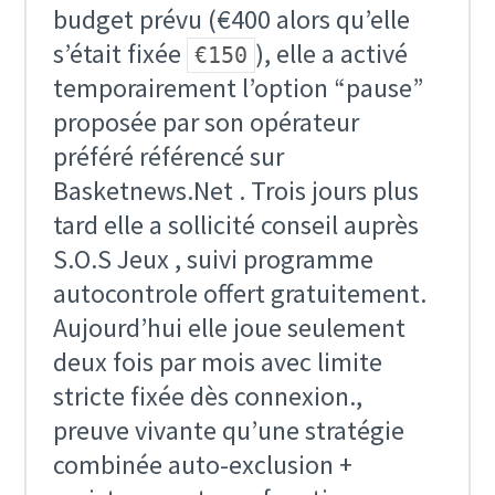
budget prévu (€400 alors qu’elle
s’était fixée
), elle a activé
€150
temporairement l’option “pause”
proposée par son opérateur
préféré référencé sur
Basketnews.Net . Trois jours plus
tard elle a sollicité conseil auprès
S.O.S Jeux , suivi programme
autocontrole offert gratuitement.​
Aujourd’hui elle joue seulement
deux fois par mois avec limite
stricte fixée dès connexion.,
preuve vivante qu’une stratégie
combinée auto-exclusion +