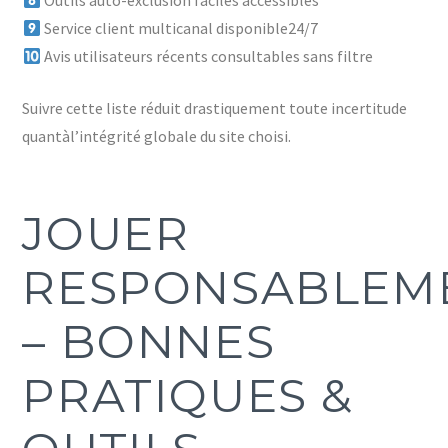
Outils auto-exclusion faciles accessibles
Service client multicanal disponible24/7
Avis utilisateurs récents consultables sans filtre
Suivre cette liste réduit drastiquement toute incertitude
quantàl’intégrité globale du site choisi.
JOUER
RESPONSABLEM
– BONNES
PRATIQUES &