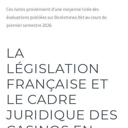
Ces notes proviennent d’une moyenne tirée des
évaluations publiées sur
Basketnews.Net
au cours du
premier semestre 2026.
LA
LÉGISLATION
FRANÇAISE ET
LE CADRE
JURIDIQUE DES