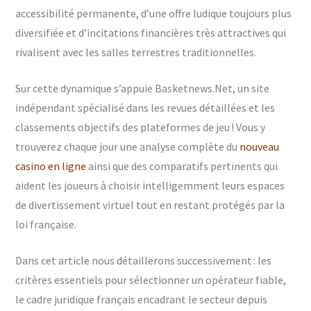
accessibilité permanente, d’une offre ludique toujours plus
diversifiée et d’incitations financières très attractives qui
rivalisent avec les salles terrestres traditionnelles.
Sur cette dynamique s’appuie Basketnews.Net, un site
indépendant spécialisé dans les revues détaillées et les
classements objectifs des plateformes de jeu ! Vous y
trouverez chaque jour une analyse complète du
nouveau
casino en ligne
ainsi que des comparatifs pertinents qui
aident les joueurs à choisir intelligemment leurs espaces
de divertissement virtuel tout en restant protégés par la
loi française.
Dans cet article nous détaillerons successivement : les
critères essentiels pour sélectionner un opérateur fiable,
le cadre juridique français encadrant le secteur depuis