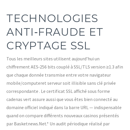
TECHNOLOGIES
ANTI‑FRAUDE ET
CRYPTAGE SSL
Tous les meilleurs sites utilisent aujourd’hui un
chiffrement AES‑256 bits couplé à SSL/TLS version ≥1​.3 afin
que chaque donnée transmise entre votre navigateur
mobile/computeret serveur soit illisible sans clé privée
correspondante . Le certificat SSL affiché sous forme
cadenas vert assure aussi que vous êtes bien connecté au
domaine officiel indiqué dans la barre URL — indispensable
quand on compare différents nouveaux casinos présentés
par Basketnews.Net.* Un audit périodique réalisé par