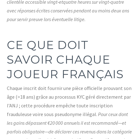
clientèle accessible vingt‑et­quatre heures sur vingt‑quatre
avec réponses écrites conservées pendant au moins deux ans
pour servir preuve lors éventuelle litige.
CE QUE DOIT
SAVOIR CHAQUE
JOUEUR FRANÇAIS
Chaque inscrit doit fournir une pièce officielle prouvant son
âge (>18 ans) grâce au processus KYC géré directement par
l’ANJ ; cette procédure empêche toute inscription
frauduleuse voire sous pseudonyme illégal.
Pour ceux dont
les gains dépassent €20 000 annuels il est recommandé—et
parfois obligatoire—de déclarer ces revenus dans la catégorie