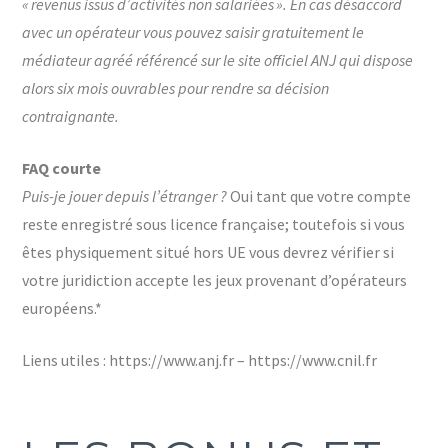
« revenus issus d’activités non salariées ». En cas désaccord
avec un opérateur vous pouvez saisir gratuitement le
médiateur agréé référencé sur le site officiel ANJ qui dispose
alors six mois ouvrables pour rendre sa décision
contraignante.
FAQ courte
Puis-je jouer depuis l’étranger ?
Oui tant que votre compte
reste enregistré sous licence française; toutefois si vous
êtes physiquement situé hors UE vous devrez vérifier si
votre juridiction accepte les jeux provenant d’opérateurs
européens.*
Liens utiles : https://www.anj.fr – https://www.cnil.fr