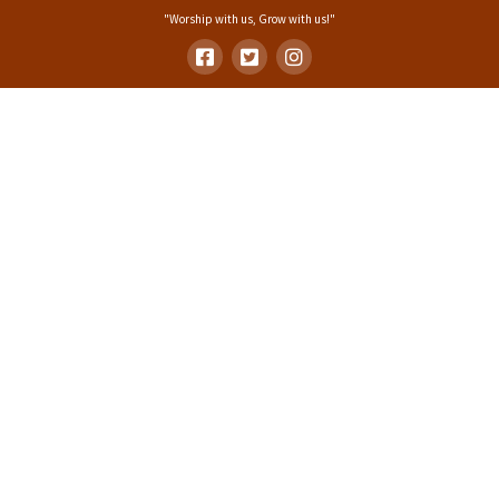
"Worship with us, Grow with us!"