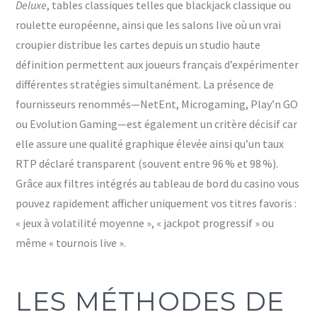
Deluxe
, tables classiques telles que blackjack classique ou
roulette européenne, ainsi que les salons live où un vrai
croupier distribue les cartes depuis un studio haute
définition permettent aux joueurs français d’expérimenter
différentes stratégies simultanément. La présence de
fournisseurs renommés—NetEnt, Microgaming, Play’n GO
ou Evolution Gaming—est également un critère décisif car
elle assure une qualité graphique élevée ainsi qu’un taux
RTP déclaré transparent (souvent entre 96 % et 98 %).
Grâce aux filtres intégrés au tableau de bord du casino vous
pouvez rapidement afficher uniquement vos titres favoris :
« jeux à volatilité moyenne », « jackpot progressif » ou
même « tournois live ».
LES MÉTHODES DE