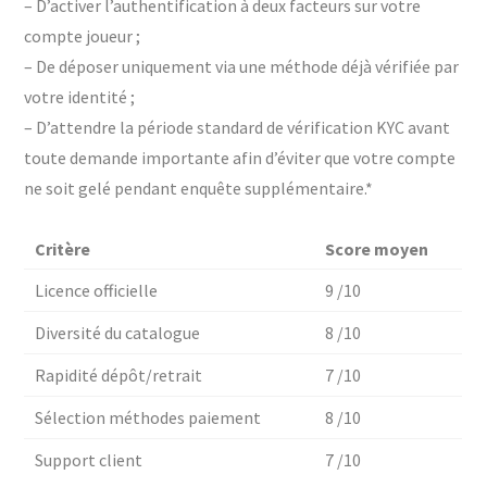
– D’activer l’authentification à deux facteurs sur votre
compte joueur ;
– De déposer uniquement via une méthode déjà vérifiée par
votre identité ;
– D’attendre la période standard de vérification KYC avant
toute demande importante afin d’éviter que votre compte
ne soit gelé pendant enquête supplémentaire.*
Critère
Score moyen
Licence officielle
9 /10
Diversité du catalogue
8 /10
Rapidité dépôt/retrait
7 /10
Sélection méthodes paiement
8 /10
Support client
7 /10