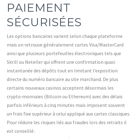
PAIEMENT
SÉCURISÉES
Les options bancaires varient selon chaque plateforme
mais on retrouve généralement cartes Visa/MasterCard
ainsi que plusieurs portefeuilles électroniques tels que
Skrill ou Neteller qui offrent une confirmation quasi
instantanée des dépôts tout en limitant l’exposition
directe du numéro bancaire au site marchand. De plus
certains nouveaux casinos acceptent désormais les
crypto‑monnaies (Bitcoin ou Ethereum) avec des délais
parfois inférieurs à cinq minutes mais imposent souvent
un frais fixe supérieur à celui appliqué aux cartes classiques.
Pour réduire les risques liés aux fraudes lors des retraits il
est conseillé :