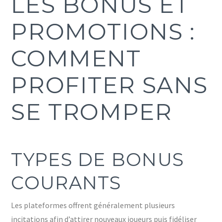
LES BONUS ET
PROMOTIONS :
COMMENT
PROFITER SANS
SE TROMPER
TYPES DE BONUS
COURANTS
Les plateformes offrent généralement plusieurs
incitations afin d’attirer nouveaux joueurs puis fidéliser