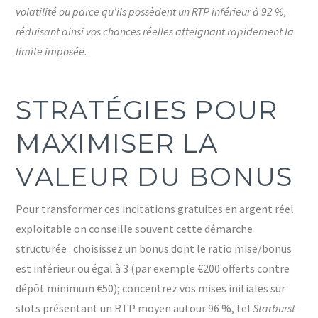
volatilité ou parce qu’ils possèdent un RTP inférieur à 92 %,
réduisant ainsi vos chances réelles atteignant rapidement la
limite imposée.
STRATÉGIES POUR
MAXIMISER LA
VALEUR DU BONUS
Pour transformer ces incitations gratuites en argent réel
exploitable on conseille souvent cette démarche
structurée : choisissez un bonus dont le ratio mise/bonus
est inférieur ou égal à 3 (par exemple €200 offerts contre
dépôt minimum €50); concentrez vos mises initiales sur
slots présentant un RTP moyen autour 96 %, tel
Starburst