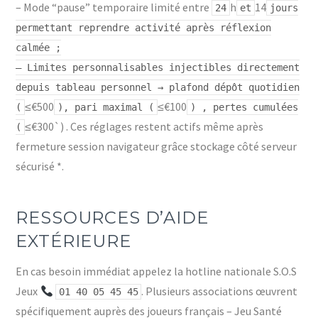
– Mode “pause” temporaire limité entre
h
14
24
et
jours
permettant reprendre activité après réflexion
calmée ;
– Limites personnalisables injectibles directement
depuis tableau personnel → plafond dépôt quotidien
≤€500
≤€100
(
), pari maximal (
) , pertes cumulées
≤€300`) . Ces réglages restent actifs même après
(
fermeture session navigateur grâce stockage côté serveur
sécurisé *.
RESSOURCES D’AIDE
EXTÉRIEURE
En cas besoin immédiat appelez la hotline nationale S.O.S
Jeux
. Plusieurs associations œuvrent
01 40 05 45 45
spécifiquement auprès des joueurs français ­– Jeu Santé