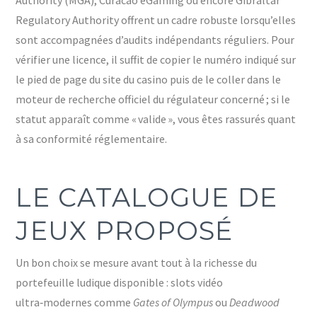
Regulatory Authority offrent un cadre robuste lorsqu’elles
sont accompagnées d’audits indépendants réguliers. Pour
vérifier une licence, il suffit de copier le numéro indiqué sur
le pied de page du site du casino puis de le coller dans le
moteur de recherche officiel du régulateur concerné ; si le
statut apparaît comme « valide », vous êtes rassurés quant
à sa conformité réglementaire.
LE CATALOGUE DE
JEUX PROPOSÉ
Un bon choix se mesure avant tout à la richesse du
portefeuille ludique disponible : slots vidéo
ultra‑modernes comme
Gates of Olympus
ou
Deadwood