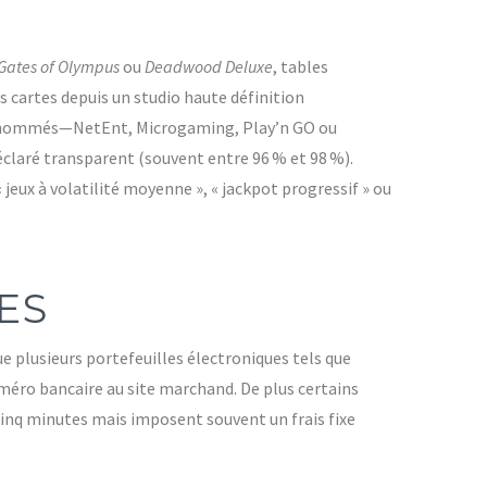
Gates of Olympus
ou
Deadwood Deluxe
, tables
es cartes depuis un studio haute définition
 renommés—NetEnt, Microgaming, Play’n GO ou
éclaré transparent (souvent entre 96 % et 98 %).
 jeux à volatilité moyenne », « jackpot progressif » ou
ES
 plusieurs portefeuilles électroniques tels que
uméro bancaire au site marchand. De plus certains
cinq minutes mais imposent souvent un frais fixe