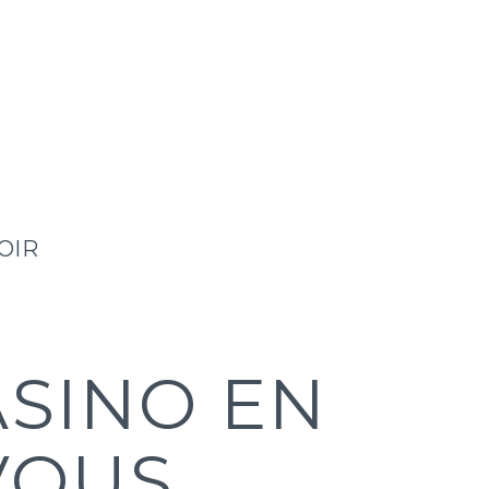
OIR
ASINO EN
VOUS