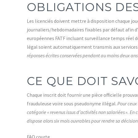
OBLIGATIONS DE
Les licenciés doivent mettre à disposition chaque jou
journaliers/hebdomadaires fixables par défaut afin 
européennes FATF incluant surveillance temps réel de
légal soient automatiquement transmis aux services f
réponses écrites conservées pendant au moins deux ans po
CE QUE DOIT SA
Chaque inscrit doit fournir une pièce officielle prou
frauduleuse voire sous pseudonyme illégal.
Pour ceux 
catégorie « revenus issus d’activités non salariées ». En
dispose alors six mois ouvrables pour rendre sa décisio
FAQ courte