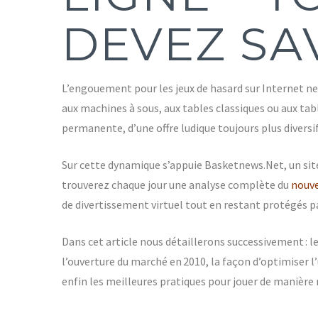
DEVEZ SA
L’engouement pour les jeux de hasard sur Internet ne
aux machines à sous, aux tables classiques ou aux tabl
permanente, d’une offre ludique toujours plus diversifi
Sur cette dynamique s’appuie Basketnews.Net, un site 
trouverez chaque jour une analyse complète du
nouve
de divertissement virtuel tout en restant protégés par
Dans cet article nous détaillerons successivement : le
l’ouverture du marché en 2010, la façon d’optimiser l’u
enfin les meilleures pratiques pour jouer de manière