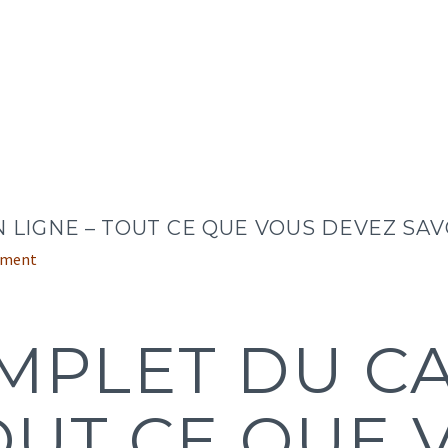
 LIGNE – TOUT CE QUE VOUS DEVEZ SAV
mment
MPLET DU C
TOUT CE QUE 