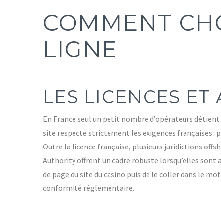
COMMENT CHOI
LIGNE
LES LICENCES ET
En France seul un petit nombre d’opérateurs détient 
site respecte strictement les exigences françaises : 
Outre la licence française, plusieurs juridictions o
Authority offrent un cadre robuste lorsqu’elles sont a
de page du site du casino puis de le coller dans le mot
conformité réglementaire.