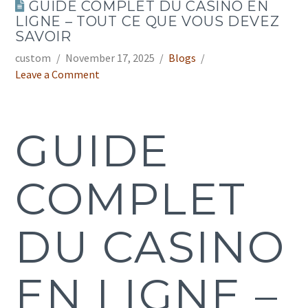
GUIDE COMPLET DU CASINO EN
LIGNE – TOUT CE QUE VOUS DEVEZ
SAVOIR
custom
November 17, 2025
Blogs
Leave a Comment
GUIDE
COMPLET
DU CASINO
EN LIGNE –