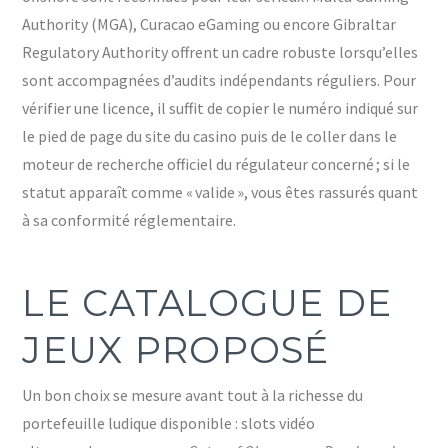
Authority (MGA), Curacao eGaming ou encore Gibraltar
Regulatory Authority offrent un cadre robuste lorsqu’elles
sont accompagnées d’audits indépendants réguliers. Pour
vérifier une licence, il suffit de copier le numéro indiqué sur
le pied de page du site du casino puis de le coller dans le
moteur de recherche officiel du régulateur concerné ; si le
statut apparaît comme « valide », vous êtes rassurés quant
à sa conformité réglementaire.
LE CATALOGUE DE
JEUX PROPOSÉ
Un bon choix se mesure avant tout à la richesse du
portefeuille ludique disponible : slots vidéo