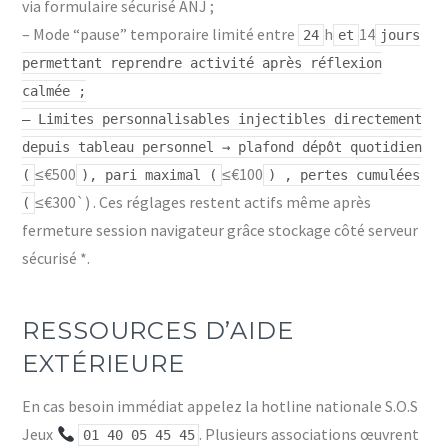
via formulaire sécurisé ANJ ;
– Mode “pause” temporaire limité entre
h
14
24
et
jours
permettant reprendre activité après réflexion
calmée ;
– Limites personnalisables injectibles directement
depuis tableau personnel → plafond dépôt quotidien
≤€500
≤€100
(
), pari maximal (
) , pertes cumulées
≤€300`) . Ces réglages restent actifs même après
(
fermeture session navigateur grâce stockage côté serveur
sécurisé *.
RESSOURCES D’AIDE
EXTÉRIEURE
En cas besoin immédiat appelez la hotline nationale S.O.S
Jeux
. Plusieurs associations œuvrent
01 40 05 45 45