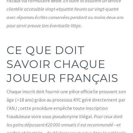
fiscaux via formulaire dédié.
En outre ils assurent un service
clientèle accessible vingt‑et­quatre heures sur vingt‑quatre
avec réponses écrites conservées pendant au moins deux ans
pour servir preuve lors éventuelle litige.
CE QUE DOIT
SAVOIR CHAQUE
JOUEUR FRANÇAIS
Chaque inscrit doit fournir une pièce officielle prouvant son
âge (>18 ans) grâce au processus KYC géré directement par
l’ANJ ; cette procédure empêche toute inscription
frauduleuse voire sous pseudonyme illégal.
Pour ceux dont
les gains dépassent €20 000 annuels il est recommandé—et
parfois obligatoire—de déclarer ces revenus dans la catégorie