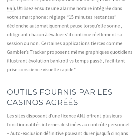
). Utilisez ensuite une alarme horaire intégrée dans
€6
votre smartphone : réglage “15 minutes restantes”
déclenche automatiquement pause lorsqu’elle sonne ,
obligeant chacun à évaluer s’il continue réellement sa
session ou non . Certaines applications tierces comme
Gambler’s Tracker proposent même graphiques quotidiens
illustrant évolution bankroll vs temps passé , facilitant
prise conscience visuelle rapide.*
OUTILS FOURNIS PAR LES
CASINOS AGRÉÉS
Les sites disposant d’une licence ANJ offrent plusieurs
fonctionnalités internes destinées au contrôle personnel :
– Auto-exclusion définitive pouvant durer jusqu’à cinq ans