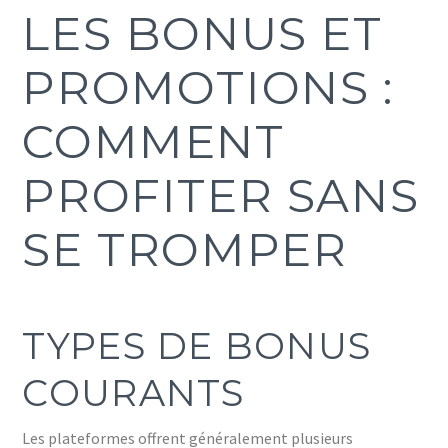
LES BONUS ET
PROMOTIONS :
COMMENT
PROFITER SANS
SE TROMPER
TYPES DE BONUS
COURANTS
Les plateformes offrent généralement plusieurs