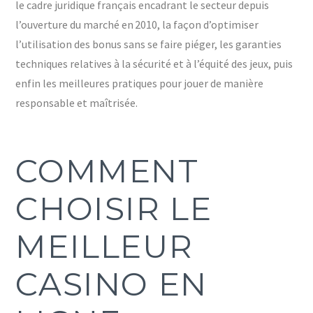
le cadre juridique français encadrant le secteur depuis
l’ouverture du marché en 2010, la façon d’optimiser
l’utilisation des bonus sans se faire piéger, les garanties
techniques relatives à la sécurité et à l’équité des jeux, puis
enfin les meilleures pratiques pour jouer de manière
responsable et maîtrisée.
COMMENT
CHOISIR LE
MEILLEUR
CASINO EN