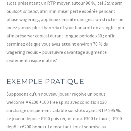
slots présentant un RTP moyen autour 96 %, tel
Starburst
ou
Book of Dead
, afin minimiser perte espérée pendant
phase wagering.; appliquez ensuite une gestion stricte ‑ ne
jouez jamais plus than
5 %
of your bankroll on a single spin
afin préserver capital durant longue période x30.; enfin
terminez dès que vous avez atteint environ 70 % du
wagering requis – poursuivre davantage augmente
seulement risque inutile.*
EXEMPLE PRATIQUE
Supposons qu’un nouveau joueur reçoive un bonus
welcome = €200 +100 free spins avec condition x30
surcharge uniquement valable sur slots ayant RTP ≥95 %.
Le joueur dépose €100 puis reçoit donc €300 totaux (=€100
dépôt +€200 bonus). Le montant total soumise au