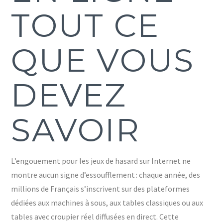
TOUT CE
QUE VOUS
DEVEZ
SAVOIR
L’engouement pour les jeux de hasard sur Internet ne
montre aucun signe d’essoufflement : chaque année, des
millions de Français s’inscrivent sur des plateformes
dédiées aux machines à sous, aux tables classiques ou aux
tables avec croupier réel diffusées en direct. Cette