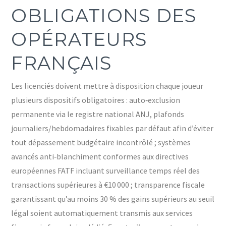
OBLIGATIONS DES
OPÉRATEURS
FRANÇAIS
Les licenciés doivent mettre à disposition chaque joueur
plusieurs dispositifs obligatoires : auto‑exclusion
permanente via le registre national ANJ, plafonds
journaliers/hebdomadaires fixables par défaut afin d’éviter
tout dépassement budgétaire incontrôlé ; systèmes
avancés anti‑blanchiment conformes aux directives
européennes FATF incluant surveillance temps réel des
transactions supérieures à €10 000 ; transparence fiscale
garantissant qu’au moins 30 % des gains supérieurs au seuil
légal soient automatiquement transmis aux services