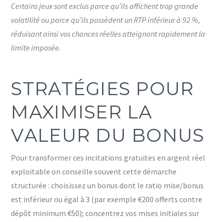
Certains jeux sont exclus parce qu’ils affichent trop grande
volatilité ou parce qu’ils possèdent un RTP inférieur à 92 %,
réduisant ainsi vos chances réelles atteignant rapidement la
limite imposée.
STRATÉGIES POUR
MAXIMISER LA
VALEUR DU BONUS
Pour transformer ces incitations gratuites en argent réel
exploitable on conseille souvent cette démarche
structurée : choisissez un bonus dont le ratio mise/bonus
est inférieur ou égal à 3 (par exemple €200 offerts contre
dépôt minimum €50); concentrez vos mises initiales sur