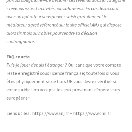
« revenus issus d’activités non salariées ». En cas désaccord
avec un opérateur vous pouvez saisir gratuitement le
médiateur agréé référencé sur le site officiel ANJ qui dispose
alors six mois ouvrables pour rendre sa décision
contraignante.
FAQ courte
Puis-je jouer depuis l’étranger ?
Oui tant que votre compte
reste enregistré sous licence française; toutefois si vous
êtes physiquement situé hors UE vous devrez vérifier si
votre juridiction accepte les jeux provenant d’opérateurs
européens.*
Liens utiles : https://www.anj.fr – https://www.cnil.fr