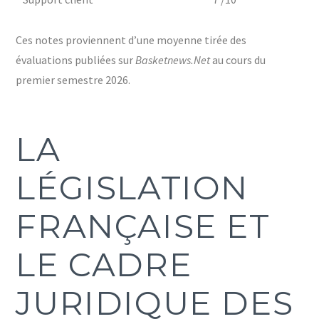
Ces notes proviennent d’une moyenne tirée des
évaluations publiées sur
Basketnews.Net
au cours du
premier semestre 2026.
LA
LÉGISLATION
FRANÇAISE ET
LE CADRE
JURIDIQUE DES