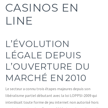
CASINOS EN
LINE
L’ÉVOLUTION
LÉGALE DEPUIS
L’OUVERTURE DU
MARCHÉ EN 2010
Le secteur a connu trois étapes majeures depuis son
libéralisme partiel débutant avec la loi LOPPSI‑2009 qui
interdisait toute forme de jeu internet non autorisé hors