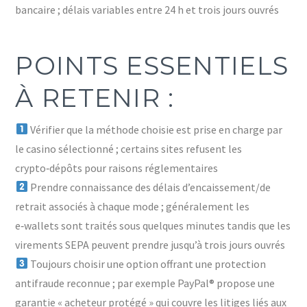
bancaire ; délais variables entre 24 h et trois jours ouvrés
POINTS ESSENTIELS
À RETENIR :
Vérifier que la méthode choisie est prise en charge par
le casino sélectionné ; certains sites refusent les
crypto‑dépôts pour raisons réglementaires
Prendre connaissance des délais d’encaissement/de
retrait associés à chaque mode ; généralement les
e‑wallets sont traités sous quelques minutes tandis que les
virements SEPA peuvent prendre jusqu’à trois jours ouvrés
Toujours choisir une option offrant une protection
antifraude reconnue ; par exemple PayPal® propose une
garantie « acheteur protégé » qui couvre les litiges liés aux