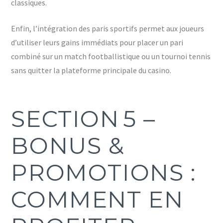
classiques.
Enfin, l’intégration des paris sportifs permet aux joueurs
d’utiliser leurs gains immédiats pour placer un pari
combiné sur un match footballistique ou un tournoi tennis
sans quitter la plateforme principale du casino.
SECTION 5 –
BONUS &
PROMOTIONS :
COMMENT EN