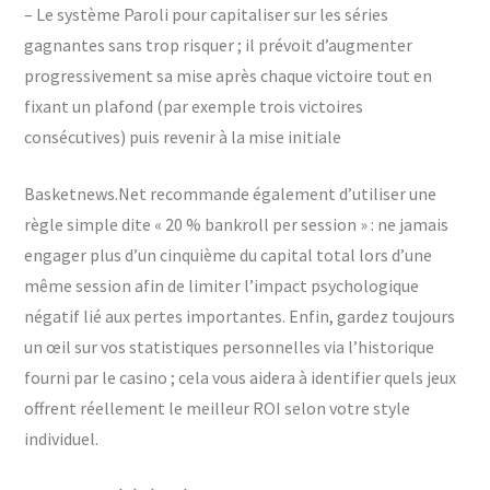
– Le système Paroli pour capitaliser sur les séries
gagnantes sans trop risquer ; il prévoit d’augmenter
progressivement sa mise après chaque victoire tout en
fixant un plafond (par exemple trois victoires
consécutives) puis revenir à la mise initiale
Basketnews.Net recommande également d’utiliser une
règle simple dite « 20 % bankroll per session » : ne jamais
engager plus d’un cinquième du capital total lors d’une
même session afin de limiter l’impact psychologique
négatif lié aux pertes importantes. Enfin, gardez toujours
un œil sur vos statistiques personnelles via l’historique
fourni par le casino ; cela vous aidera à identifier quels jeux
offrent réellement le meilleur ROI selon votre style
individuel.