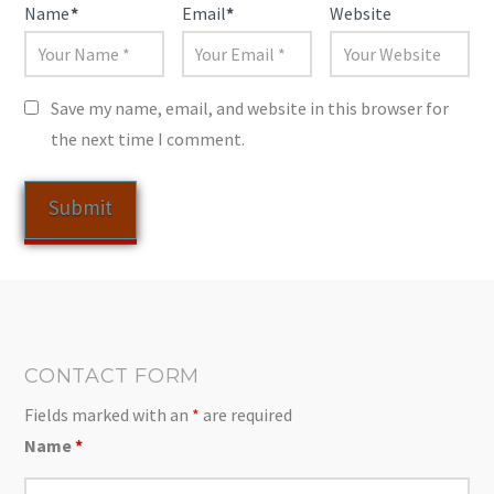
Name
*
Email
*
Website
Save my name, email, and website in this browser for
the next time I comment.
CONTACT FORM
Fields marked with an
*
are required
Name
*