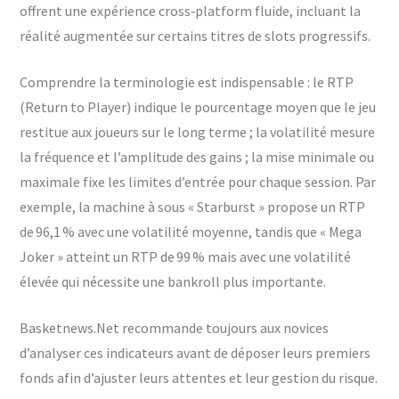
offrent une expérience cross‑platform fluide, incluant la
réalité augmentée sur certains titres de slots progressifs.
Comprendre la terminologie est indispensable : le RTP
(Return to Player) indique le pourcentage moyen que le jeu
restitue aux joueurs sur le long terme ; la volatilité mesure
la fréquence et l’amplitude des gains ; la mise minimale ou
maximale fixe les limites d’entrée pour chaque session. Par
exemple, la machine à sous « Starburst » propose un RTP
de 96,1 % avec une volatilité moyenne, tandis que « Mega
Joker » atteint un RTP de 99 % mais avec une volatilité
élevée qui nécessite une bankroll plus importante.
Basketnews.Net recommande toujours aux novices
d’analyser ces indicateurs avant de déposer leurs premiers
fonds afin d’ajuster leurs attentes et leur gestion du risque.