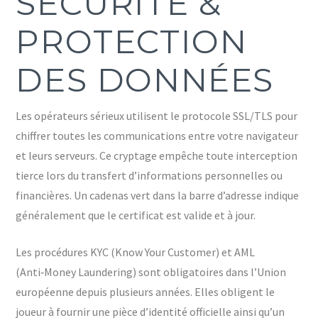
SÉCURITÉ &
PROTECTION
DES DONNÉES
Les opérateurs sérieux utilisent le protocole SSL/TLS pour
chiffrer toutes les communications entre votre navigateur
et leurs serveurs. Ce cryptage empêche toute interception
tierce lors du transfert d’informations personnelles ou
financières. Un cadenas vert dans la barre d’adresse indique
généralement que le certificat est valide et à jour.
Les procédures KYC (Know Your Customer) et AML
(Anti‑Money Laundering) sont obligatoires dans l’Union
européenne depuis plusieurs années. Elles obligent le
joueur à fournir une pièce d’identité officielle ainsi qu’un