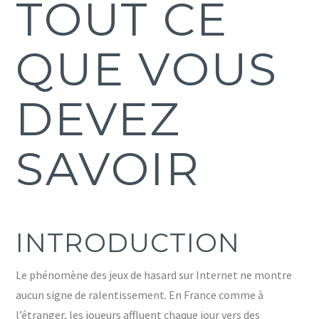
TOUT CE
QUE VOUS
DEVEZ
SAVOIR
INTRODUCTION
Le phénomène des jeux de hasard sur Internet ne montre
aucun signe de ralentissement. En France comme à
l’étranger, les joueurs affluent chaque jour vers des