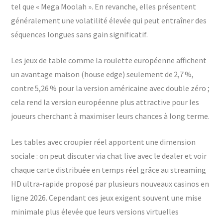
tel que « Mega Moolah ». En revanche, elles présentent
généralement une volatilité élevée qui peut entraîner des
séquences longues sans gain significatif.
Les jeux de table comme la roulette européenne affichent
un avantage maison (house edge) seulement de 2,7 %,
contre 5,26 % pour la version américaine avec double zéro ;
cela rend la version européenne plus attractive pour les
joueurs cherchant à maximiser leurs chances à long terme.
Les tables avec croupier réel apportent une dimension
sociale : on peut discuter via chat live avec le dealer et voir
chaque carte distribuée en temps réel grâce au streaming
HD ultra‑rapide proposé par plusieurs nouveaux casinos en
ligne 2026. Cependant ces jeux exigent souvent une mise
minimale plus élevée que leurs versions virtuelles