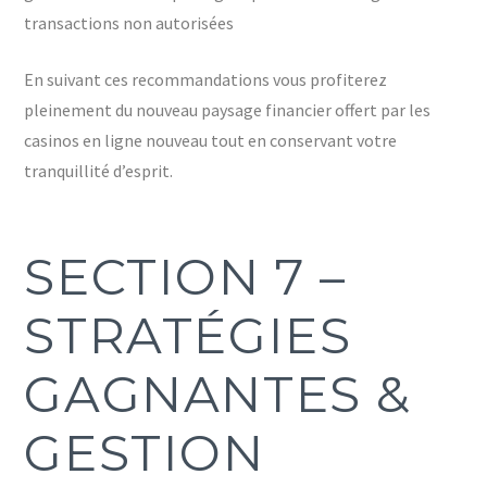
transactions non autorisées
En suivant ces recommandations vous profiterez
pleinement du nouveau paysage financier offert par les
casinos en ligne nouveau tout en conservant votre
tranquillité d’esprit.
SECTION 7 –
STRATÉGIES
GAGNANTES &
GESTION