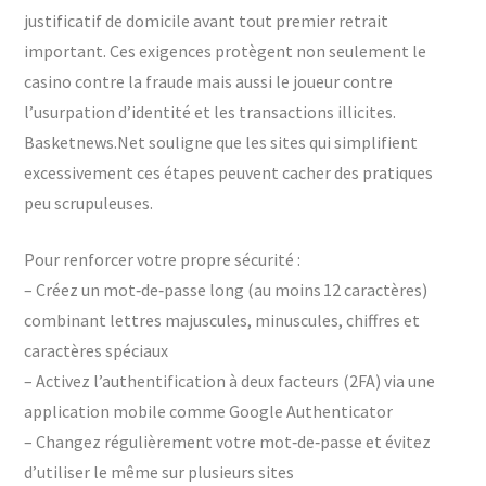
justificatif de domicile avant tout premier retrait
important. Ces exigences protègent non seulement le
casino contre la fraude mais aussi le joueur contre
l’usurpation d’identité et les transactions illicites.
Basketnews.Net souligne que les sites qui simplifient
excessivement ces étapes peuvent cacher des pratiques
peu scrupuleuses.
Pour renforcer votre propre sécurité :
– Créez un mot‑de‑passe long (au moins 12 caractères)
combinant lettres majuscules, minuscules, chiffres et
caractères spéciaux
– Activez l’authentification à deux facteurs (2FA) via une
application mobile comme Google Authenticator
– Changez régulièrement votre mot‑de‑passe et évitez
d’utiliser le même sur plusieurs sites