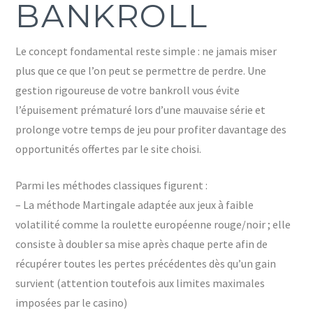
BANKROLL
Le concept fondamental reste simple : ne jamais miser
plus que ce que l’on peut se permettre de perdre. Une
gestion rigoureuse de votre bankroll vous évite
l’épuisement prématuré lors d’une mauvaise série et
prolonge votre temps de jeu pour profiter davantage des
opportunités offertes par le site choisi.
Parmi les méthodes classiques figurent :
– La méthode Martingale adaptée aux jeux à faible
volatilité comme la roulette européenne rouge/noir ; elle
consiste à doubler sa mise après chaque perte afin de
récupérer toutes les pertes précédentes dès qu’un gain
survient (attention toutefois aux limites maximales
imposées par le casino)