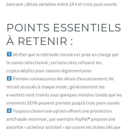
bancaire ; délais variables entre 24 h et trois jours ouvrés
POINTS ESSENTIELS
À RETENIR :
Vérifier que la méthode choisie est prise en charge par
le casino sélectionné ; certains sites refusent les
crypto‑dépôts pour raisons réglementaires
Prendre connaissance des délais d’encaissement/de
retrait associés à chaque mode ; généralement les
e‑wallets sont traités sous quelques minutes tandis que les
virements SEPA peuvent prendre jusqu’à trois jours ouvrés
Toujours choisir une option offrant une protection
antifraude reconnue ; par exemple PayPal® propose une
garantie « acheteur protégé » qui couvre les litiges liés aux