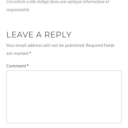
Cet article a été rédigé dans une optique informative et
responsable.
LEAVE A REPLY
Your email address will not be published.
Required fields
are marked
*
Comment
*