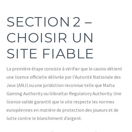
SECTION 2 –
CHOISIR UN
SITE FIABLE
La première étape consiste à vérifier que le casino détient
une licence officielle délivrée par l’Autorité Nationale des
Jeux (ANJ) ou une juridiction reconnue telle que Malta
Gaming Authority ou Gibraltar Regulatory Authority. Une
licence valide garantit que le site respecte les normes
européennes en matière de protection des joueurs et de
lutte contre le blanchiment d’argent.