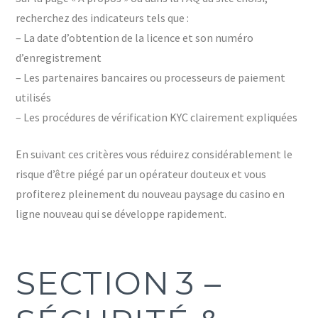
recherchez des indicateurs tels que :
– La date d’obtention de la licence et son numéro
d’enregistrement
– Les partenaires bancaires ou processeurs de paiement
utilisés
– Les procédures de vérification KYC clairement expliquées
En suivant ces critères vous réduirez considérablement le
risque d’être piégé par un opérateur douteux et vous
profiterez pleinement du nouveau paysage du casino en
ligne nouveau qui se développe rapidement.
SECTION 3 –