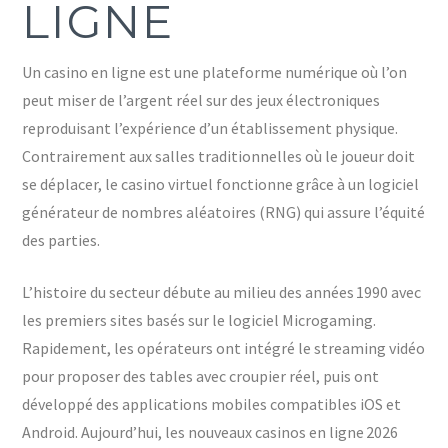
LIGNE
Un casino en ligne est une plateforme numérique où l’on
peut miser de l’argent réel sur des jeux électroniques
reproduisant l’expérience d’un établissement physique.
Contrairement aux salles traditionnelles où le joueur doit
se déplacer, le casino virtuel fonctionne grâce à un logiciel
générateur de nombres aléatoires (RNG) qui assure l’équité
des parties.
L’histoire du secteur débute au milieu des années 1990 avec
les premiers sites basés sur le logiciel Microgaming.
Rapidement, les opérateurs ont intégré le streaming vidéo
pour proposer des tables avec croupier réel, puis ont
développé des applications mobiles compatibles iOS et
Android. Aujourd’hui, les nouveaux casinos en ligne 2026