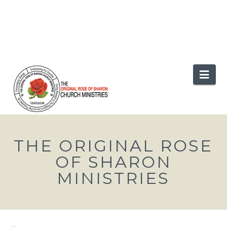
Nav
THE ORIGINAL ROSE
OF SHARON
MINISTRIES