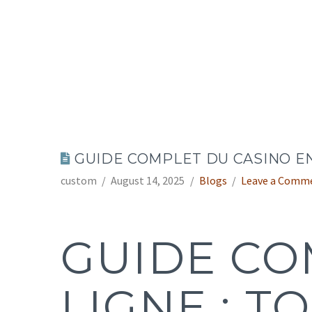
GUIDE COMPLET DU CASINO EN
custom
August 14, 2025
Blogs
Leave a Comm
GUIDE CO
LIGNE : T