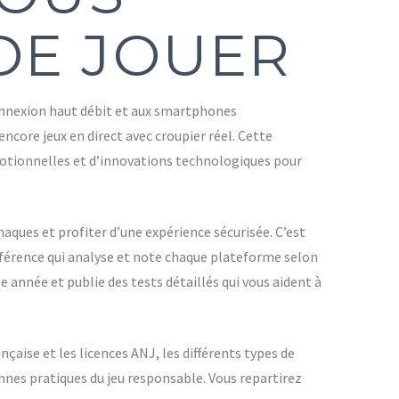
DE JOUER
onnexion haut débit et aux smartphones
ncore jeux en direct avec croupier réel. Cette
omotionnelles et d’innovations technologiques pour
rnaques et profiter d’une expérience sécurisée. C’est
 référence qui analyse et note chaque plateforme selon
 année et publie des tests détaillés qui vous aident à
çaise et les licences ANJ, les différents types de
nnes pratiques du jeu responsable. Vous repartirez