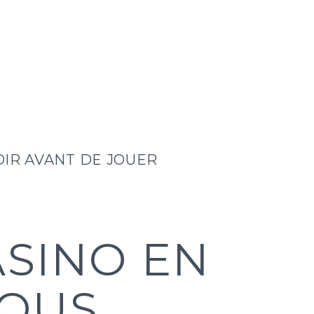
OIR AVANT DE JOUER
ASINO EN
VOUS