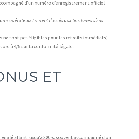
tre accompagné d’un numéro d’enregistrement officiel
s opérateurs limitent l’accès aux territoires où ils
 ne sont pas éligibles pour les retraits immédiats).
eure à 4/5 sur la conformité légale.
BONUS ET
 égalé allant jusqu’à 200 €, souvent accompagné d’un