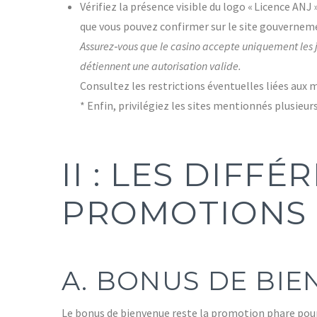
Vérifiez la présence visible du logo « Licence ANJ
que vous pouvez confirmer sur le site gouverneme
Assurez‑vous que le casino accepte uniquement les jo
détiennent une autorisation valide.
Consultez les restrictions éventuelles liées aux 
* Enfin, privilégiez les sites mentionnés plusieu
II : LES DIFF
PROMOTIONS
A. BONUS DE BIE
Le bonus de bienvenue reste la promotion phare pour 