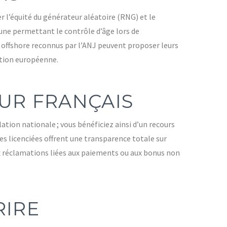
r l’équité du générateur aléatoire (RNG) et le
une permettant le contrôle d’âge lors de
 offshore reconnus par l’ANJ peuvent proposer leurs
ation européenne.
EUR FRANÇAIS
lation nationale ; vous bénéficiez ainsi d’un recours
mes licenciées offrent une transparence totale sur
x réclamations liées aux paiements ou aux bonus non
RIRE