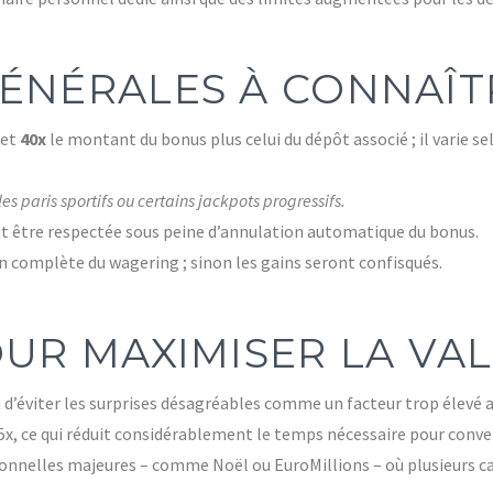
GÉNÉRALES À CONNAÎT
et
40x
le montant du bonus plus celui du dépôt associé ; il varie s
es paris sportifs ou certains jackpots progressifs.
it être respectée sous peine d’annulation automatique du bonus.
ion complète du wagering ; sinon les gains seront confisqués.
POUR MAXIMISER LA V
d’éviter les surprises désagréables comme un facteur trop élevé a
25x, ce qui réduit considérablement le temps nécessaire pour convert
nnelles majeures – comme Noël ou EuroMillions – où plusieurs cas