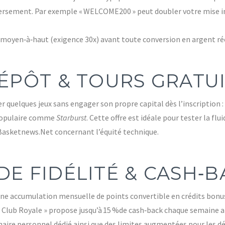
 versement. Par exemple « WELCOME200 » peut doubler votre mise ini
oyen‑à‑haut (exigence 30x) avant toute conversion en argent rée
ÉPÔT & TOURS GRATU
 quelques jeux sans engager son propre capital dès l’inscription :
 populaire comme
Starburst
. Cette offre est idéale pour tester la fluid
 Basketnews.Net concernant l’équité technique.
E FIDÉLITÉ & CASH‑B
accumulation mensuelle de points convertible en crédits bonus ou
« Club Royale » propose jusqu’à 15 %​de cash‑back chaque semaine a
aire personnel dédié ainsi que des limites augmentées pour les dé