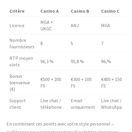
Critère
Casino A
Casino B
Casino C
MGA +
Licence
ANJ
MGA
UKGC
Nombre
8
5
7
fournisseurs
RTP moyen
96,3 %
95,8 %
96,%
slots
Bonus
€500 + 200
€300 + 100
€400 + 150
bienvenue
FS
FS
FS
(€)
Support
Live chat /
Email
Live chat /
client
téléphone
uniquement
WhatsApp
En combinant ces points avec votre style personnel –