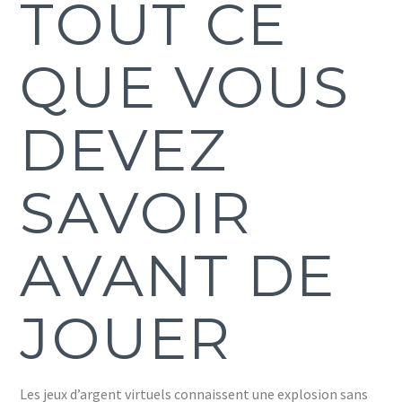
TOUT CE
QUE VOUS
DEVEZ
SAVOIR
AVANT DE
JOUER
Les jeux d’argent virtuels connaissent une explosion sans