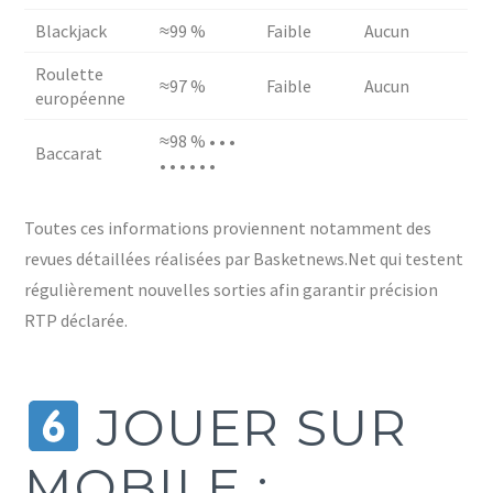
Blackjack
≈99 %
Faible
Aucun
Roulette
≈97 %
Faible
Aucun
européenne
≈98 % • • •
Baccarat
• • • • • •
Toutes ces informations proviennent notamment des
revues détaillées réalisées par Basketnews.Net qui testent
régulièrement nouvelles sorties afin garantir précision
RTP déclarée.
JOUER SUR
MOBILE :