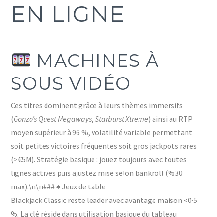
EN LIGNE
MACHINES À
SOUS VIDÉO
Ces titres dominent grâce à leurs thèmes immersifs
(
Gonzo’s Quest Megaways
,
Starburst Xtreme
) ainsi au RTP
moyen supérieur à 96 %, volatilité variable permettant
soit petites victoires fréquentes soit gros jackpots rares
(>€5M). Stratégie basique : jouez toujours avec toutes
lignes actives puis ajustez mise selon bankroll (%30
max).\n\n### ♠️ Jeux de table
Blackjack Classic reste leader avec avantage maison <0·5
%. La clé réside dans utilisation basique du tableau