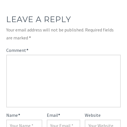
LEAVE A REPLY
Your email address will not be published.
Required fields
are marked
*
Comment
*
Name
*
Email
*
Website