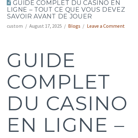
GUIDE COMPLET DU CASINO EN
LIGNE – TOUT CE QUE VOUS DEVEZ
SAVOIR AVANT DE JOUER
custom
August 17, 2025
Blogs
Leave a Comment
GUIDE
COMPLET
DU CASINO
EN LIGNE –