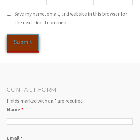
Save my name, email, and website in this browser for
the next time I comment.
CONTACT FORM
Fields marked with an
*
are required
Name
*
Email
*