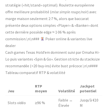
stratégie («hit/stand» optimal). Roulette européenne
offre meilleure probabilité (
mise simple rouge/noir
) avec
marge maison seulement 2·7 %, alors que baccarat
présente deux options simples «Player» & «Banker» dont
cette dernière possède edge ≈ 1·06 % après
commission.\n\n###
Poker online & variantes live
dealer
Cash games Texas Hold’em dominent suivi par Omaha Hi-
Lo puis variantes «Spin & Go». Gestion stricte du stacksize
recommandée (<20 buy‑ins) évite bust précoce.\n\n####
Tableau comparatif RTP & volatilité
RTP
Jackpot
Jeu
moyen
Volatilité
potentiel
Faible ↔︎
Jusqu’à €10
Slots vidéo
≥96 %
Élevée
M