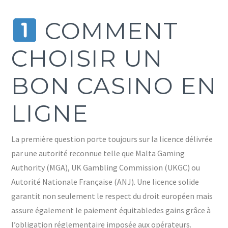
COMMENT
CHOISIR UN
BON CASINO EN
LIGNE
La première question porte toujours sur la licence délivrée
par une autorité reconnue telle que Malta Gaming
Authority (MGA), UK Gambling Commission (UKGC) ou
Autorité Nationale Française (ANJ). Une licence solide
garantit non seulement le respect du droit européen mais
assure également le paiement équitabledes gains grâce à
l’obligation réglementaire imposée aux opérateurs.