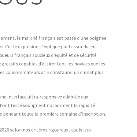
lement, le marché français est passé d’une poignée
 Cette explosion s’explique par l’essor du jeu
ueurs français soucieux d’équité et de sécurité
ressifs capables d’attirer tant les novices que les
 des consommateurs afin d’instaurer un climat plus
e une interface ultra‑responsive adaptée aux
 l’ont testé soulignent notamment la rapidité
 pendant toute la première semaine d’inscription.​
26 selon nos critères rigoureux , quels jeux