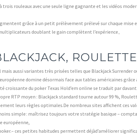
 à trois rouleaux avec une seule ligne gagnante et les vidéos mode
augmentent grâce à un petit prélèvement prélevé sur chaque mise 
multiplicateurs doublant le gain complètent l’expérience。
 BLACKJACK, ROULETT
 mais aussi variantes très prisées telles que Blackjack Surrender 
européenne domine désormais face aux tables américaines grâce a
té croissante du poker Texas Hold’em online se traduit par davan
opre RTP moyen : Blackjack standard tourne autour 99 %, Roulett
ictement leurs règles optimales.De nombreux sites affichent ces va
moins simple : maîtrisez toujours votre stratégie basique – compta
te européenne,
 poker.– ces petites habitudes permettent déjà​d’améliorer signifi