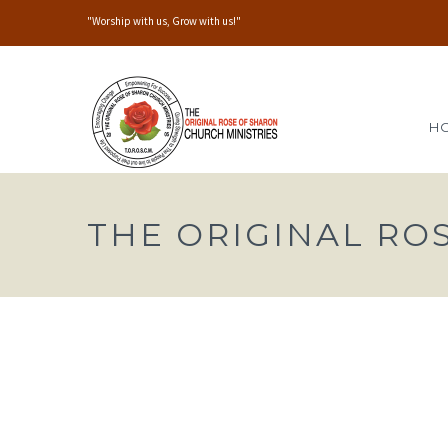
"Worship with us, Grow with us!"
H
THE ORIGINAL RO