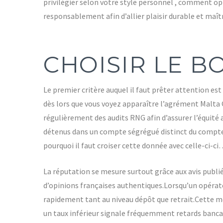
privilégier selon votre style personnel , comment o
responsablement afin d’allier plaisir durable et maîtr
CHOISIR LE B
Le premier critère auquel il faut prêter attention es
dès lors que vous voyez apparaître l’agrément Mal
régulièrement des audits RNG afin d’assurer l’équité 
détenus dans un compte ségrégué distinct du compte o
pourquoi il faut croiser cette donnée avec celle-ci-c
La réputation se mesure surtout grâce aux avis publi
d’opinions françaises authentiques.Lorsqu’un opérateu
rapidement tant au niveau dépôt que retrait.Cette m
un taux inférieur signale fréquemment retards bancai