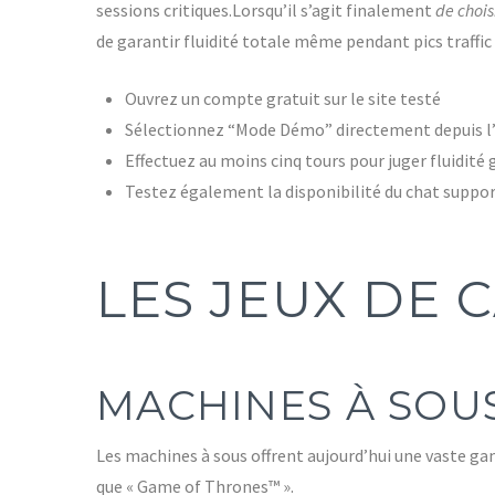
sessions critiques.Lorsqu’il s’agit finalement
de chois
de garantir fluidité totale même pendant pics traffic
Ouvrez un compte gratuit sur le site testé
Sélectionnez “Mode Démo” directement depuis l’
Effectuez au moins cinq tours pour juger fluidité
Testez également la disponibilité du chat suppo
LES JEUX DE 
MACHINES À SOUS
Les machines à sous offrent aujourd’hui une vaste g
que « Game of Thrones™ ».