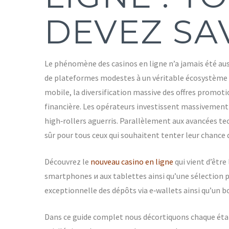
DEVEZ SA
Le phénomène des casinos en ligne n’a jamais été au
de plateformes modestes à un véritable écosystème où 
mobile, la diversification massive des offres promoti
financière. Les opérateurs investissent massivement d
high‑rollers aguerris. Parallèlement aux avancées te
sûr pour tous ceux qui souhaitent tenter leur chance
Découvrez le
nouveau casino en ligne
qui vient d’être
smartphones и aux tablettes ainsi qu’une sélection 
exceptionnelle des dépôts via e‑wallets ainsi qu’un
Dans ce guide complet nous décortiquons chaque étape