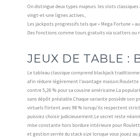
On distingue deux types majeurs :les slots classiques
vingt‑et‑une lignes actives。
Les jackpots progressifs tels que « Mega Fortune » 
Des fonctions comme tours gratuits via scatters ou 
JEUX DE TABLE :
Le tableau classique comprend blackjack traditionnel
afin réduire légèrement l’avantage maison.Roulette 
contre 5,26 % pour sa cousine américaine.La populari
sans dépôt préalable.Chaque variante possède son pr
virtuels flirtent avec 98 % lorsqu’ils respectent str
puissiez choisir judicieusement.Le secret reste néan
mise constante hors bordure intérieure pour Roulet
et gestion serrée du stack size lorsque vous jouez au