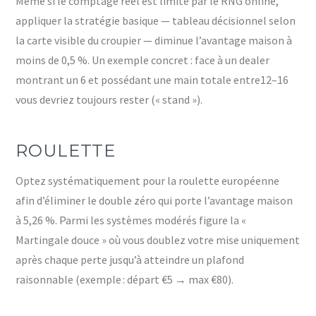
Même si le comptage réel est limité par le RNG online,
appliquer la stratégie basique — tableau décisionnel selon
la carte visible du croupier — diminue l’avantage maison à
moins de 0,5 %. Un exemple concret : face à un dealer
montrant un 6 et possédant une main totale entre12–16
vous devriez toujours rester (« stand »).
ROULETTE
Optez systématiquement pour la roulette européenne
afin d’éliminer le double zéro qui porte l’avantage maison
à 5,26 %. Parmi les systèmes modérés figure la «
Martingale douce » où vous doublez votre mise uniquement
après chaque perte jusqu’à atteindre un plafond
raisonnable (exemple : départ €5 → max €80).