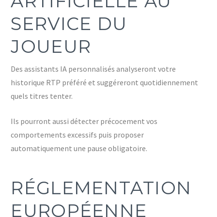
ARTIFICIELLE AU
SERVICE DU
JOUEUR
Des assistants IA personnalisés analyseront votre
historique RTP préféré et suggéreront quotidiennement
quels titres tenter.
Ils pourront aussi détecter précocement vos
comportements excessifs puis proposer
automatiquement une pause obligatoire.
RÉGLEMENTATION
EUROPÉENNE