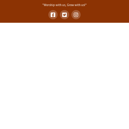
"Worship with us, Grow with us!"