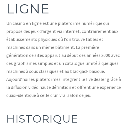
LIGNE
Un casino en ligne est une plateforme numérique qui
propose des jeux d’argent via internet, contrairement aux
établissements physiques où l’on trouve tables et
machines dans un même bâtiment. La première
génération de sites apparut au début des années 2000 avec
des graphismes simples et un catalogue limité à quelques
machines à sous classiques et au blackjack basique.
Aujourd’hui les plateformes intègrent le live dealer grâce à
la diffusion vidéo haute définition et offrent une expérience
quasi‑identique à celle d’un vrai salon de jeu.
HISTORIQUE