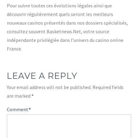
Pour suivre toutes ces évolutions légales ainsi que
découvrir régulièrement quels seront les meilleurs
nouveaux casinos présentés dans nos dossiers spécialisés,
consultez souvent Basketnews.Net, votre source
indépendante privilégiée dans l’univers du casino online
France.​
LEAVE A REPLY
Your email address will not be published.
Required fields
are marked
*
Comment
*