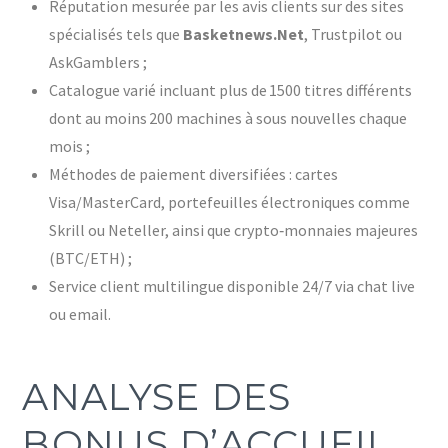
Réputation mesurée par les avis clients sur des sites
spécialisés tels que
Basketnews.Net
, Trustpilot ou
AskGamblers ;
Catalogue varié incluant plus de 1500 titres différents
dont au moins 200 machines à sous nouvelles chaque
mois ;
Méthodes de paiement diversifiées : cartes
Visa/MasterCard, portefeuilles électroniques comme
Skrill ou Neteller, ainsi que crypto‑monnaies majeures
(BTC/ETH) ;
Service client multilingue disponible 24/7 via chat live
ou email.
ANALYSE DES
BONUS D’ACCUEIL