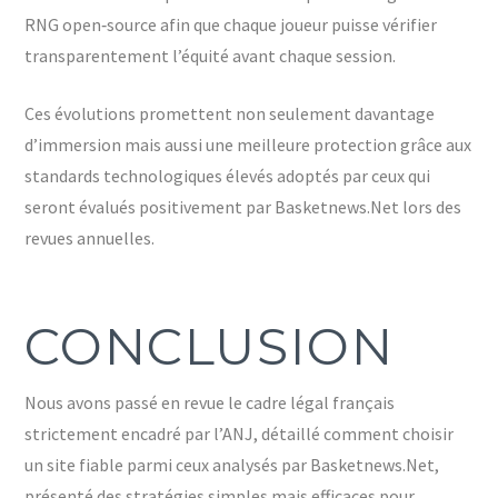
RNG open‑source afin que chaque joueur puisse vérifier
transparentement l’équité avant chaque session.
Ces évolutions promettent non seulement davantage
d’immersion mais aussi une meilleure protection grâce aux
standards technologiques élevés adoptés par ceux qui
seront évalués positivement par Basketnews.Net lors des
revues annuelles.
CONCLUSION
Nous avons passé en revue le cadre légal français
strictement encadré par l’ANJ, détaillé comment choisir
un site fiable parmi ceux analysés par Basketnews.Net,
présenté des stratégies simples mais efficaces pour