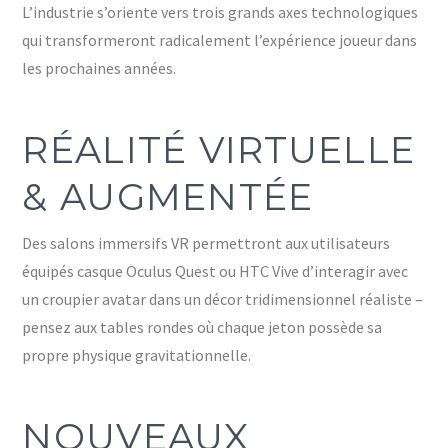
L’industrie s’oriente vers trois grands axes technologiques
qui transformeront radicalement l’expérience joueur dans
les prochaines années.
RÉALITÉ VIRTUELLE
& AUGMENTÉE
Des salons immersifs VR permettront aux utilisateurs
équipés casque Oculus Quest ou HTC Vive d’interagir avec
un croupier avatar dans un décor tridimensionnel réaliste –
pensez aux tables rondes où chaque jeton possède sa
propre physique gravitationnelle.
NOUVEAUX