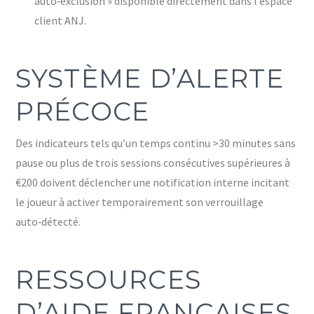
auto‑exclusion » disponible directement dans l’espace
client ANJ.
SYSTÈME D’ALERTE
PRÉCOCE
Des indicateurs tels qu’un temps continu >30 minutes sans
pause ou plus de trois sessions consécutives supérieures à
€200 doivent déclencher une notification interne incitant
le joueur à activer temporairement son verrouillage
auto‑détecté.
RESSOURCES
D’AIDE FRANÇAISES