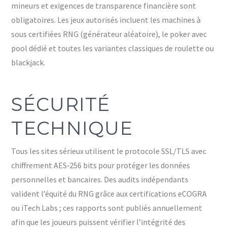
mineurs et exigences de transparence financière sont
obligatoires. Les jeux autorisés incluent les machines à
sous certifiées RNG (générateur aléatoire), le poker avec
pool dédié et toutes les variantes classiques de roulette ou
blackjack.
SÉCURITÉ
TECHNIQUE
Tous les sites sérieux utilisent le protocole SSL/TLS avec
chiffrement AES‑256 bits pour protéger les données
personnelles et bancaires. Des audits indépendants
valident l’équité du RNG grâce aux certifications eCOGRA
ou iTech Labs ; ces rapports sont publiés annuellement
afin que les joueurs puissent vérifier l’intégrité des