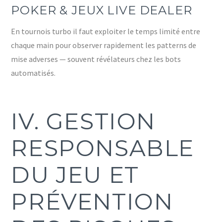
POKER & JEUX LIVE DEALER
En tournois turbo il faut exploiter le temps limité entre
chaque main pour observer rapidement les patterns de
mise adverses — souvent révélateurs chez les bots
automatisés.
IV. GESTION
RESPONSABLE
DU JEU ET
PRÉVENTION