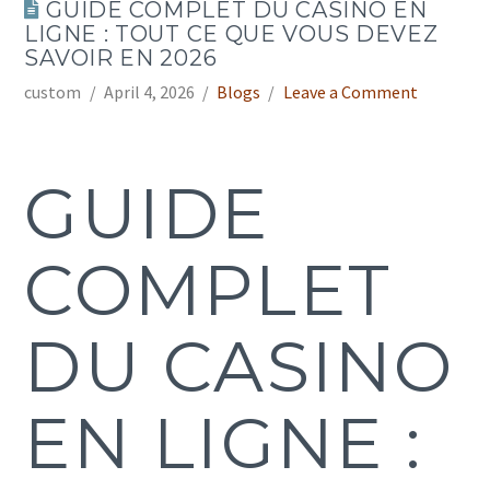
GUIDE COMPLET DU CASINO EN
LIGNE : TOUT CE QUE VOUS DEVEZ
SAVOIR EN 2026
custom
April 4, 2026
Blogs
Leave a Comment
GUIDE
COMPLET
DU CASINO
EN LIGNE :