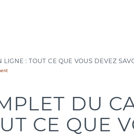
 LIGNE : TOUT CE QUE VOUS DEVEZ SAVO
ment
MPLET DU C
OUT CE QUE 