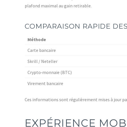
plafond maximal au gain retirable.
COMPARAISON RAPIDE DE
Méthode
Carte bancaire
Skrill / Neteller
Crypto‑monnaie (BTC)
Virement bancaire
Ces informations sont régulièrement mises à jour pa
EXPÉRIENCE MOB