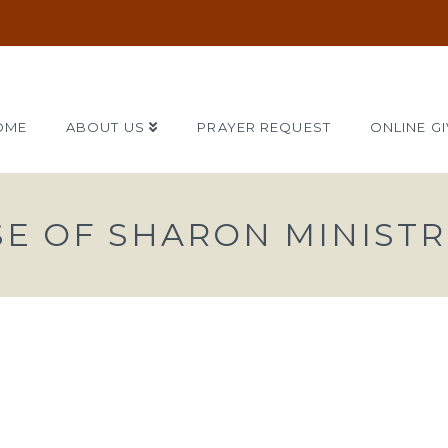
OME
ABOUT US
PRAYER REQUEST
ONLINE GI
SE OF SHARON MINISTR