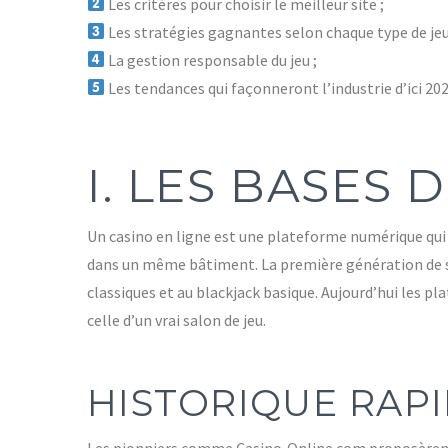
Les critères pour choisir le meilleur site ;
Les stratégies gagnantes selon chaque type de jeu
La gestion responsable du jeu ;
Les tendances qui façonneront l’industrie d’ici 202
I. LES BASES 
Un casino en ligne est une plateforme numérique qui 
dans un même bâtiment. La première génération de si
classiques et au blackjack basique. Aujourd’hui les pl
celle d’un vrai salon de jeu.
HISTORIQUE RAP