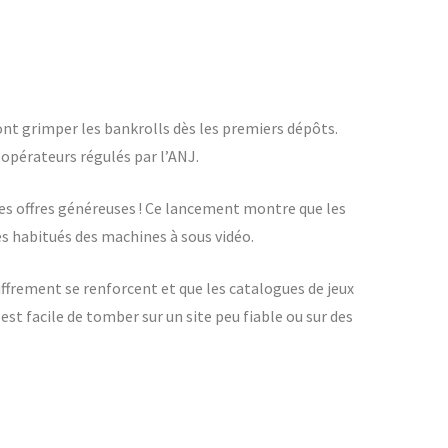
font grimper les bankrolls dès les premiers dépôts.
 opérateurs régulés par l’ANJ.
 ses offres généreuses ! Ce lancement montre que les
es habitués des machines à sous vidéo.
iffrement se renforcent et que les catalogues de jeux
 est facile de tomber sur un site peu fiable ou sur des