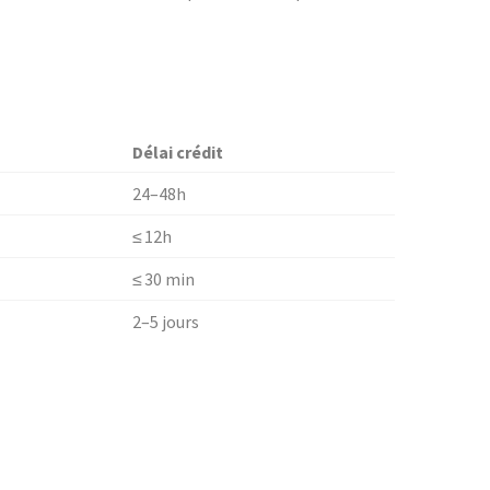
Délai crédit
24–48h
≤ 12h
≤ 30 min
2–5 jours