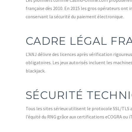
Les pionniers comme Casino‑Online.com proposèrent 
française dès 2010. En 2015 les gros opérateurs ont i
conservant la sécurité du paiement électronique.
CADRE LÉGAL FR
L’ANJ délivre des licences après vérification rigour
obligatoires. Les jeux autorisés incluent les machines
blackjack.
SÉCURITÉ TECHN
Tous les sites sérieux utilisent le protocole SSL/TL
l’équité du RNG grâce aux certifications eCOGRA ou iTe