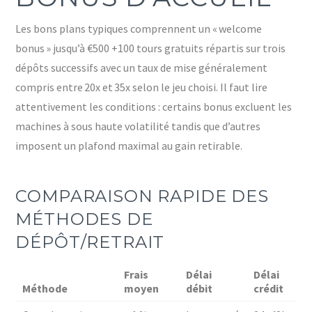
Les bons plans typiques comprennent un « welcome
bonus » jusqu’à €500 +100 tours gratuits répartis sur trois
dépôts successifs avec un taux de mise généralement
compris entre 20x et 35x selon le jeu choisi. Il faut lire
attentivement les conditions : certains bonus excluent les
machines à sous haute volatilité tandis que d’autres
imposent un plafond maximal au gain retirable.
COMPARAISON RAPIDE DES
MÉTHODES DE
DÉPÔT/RETRAIT
Frais
Délai
Délai
Méthode
moyen
débit
crédit