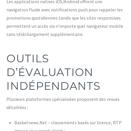
Les applications natives iOS/Android offrent une
navigation fluide avec notifications push pour rappeler les
promotions quotidiennes tandis que les sites responsives
permettent un accès via n’importe quel navigateur mobile
sans téléchargement supplémentaire.
OUTILS
D’ÉVALUATION
INDÉPENDANTS
Plusieurs plateformes spécialisées proposent des revues
détaillées :
Basketnews.Net – classements basés sur licence, RTP
moyen et support client ;