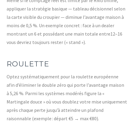
Même si le comptage réel est limité par le RNG online,
appliquer la stratégie basique — tableau décisionnel selon
la carte visible du croupier — diminue l’avantage maison à
moins de 0,5 %. Un exemple concret : face à un dealer
montrant un 6 et possédant une main totale entre12–16
vous devriez toujours rester (« stand »).
ROULETTE
Optez systématiquement pour la roulette européenne
afin d’éliminer le double zéro qui porte l’avantage maison
à 5,26 %. Parmi les systèmes modérés figure la «
Martingale douce » où vous doublez votre mise uniquement
après chaque perte jusqu’à atteindre un plafond
raisonnable (exemple : départ €5 → max €80).