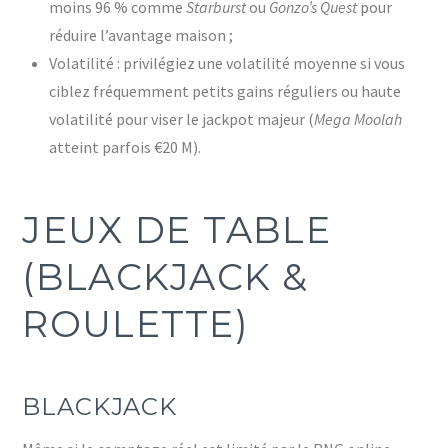
moins 96 % comme
Starburst
ou
Gonzo’s Quest
pour
réduire l’avantage maison ;
Volatilité : privilégiez une volatilité moyenne si vous
ciblez fréquemment petits gains réguliers ou haute
volatilité pour viser le jackpot majeur (
Mega Moolah
atteint parfois €20 M).
JEUX DE TABLE
(BLACKJACK &
ROULETTE)
BLACKJACK