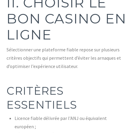
II. CHOISIR LE
BON CASINO EN
LIGNE
Sélectionner une plateforme fiable repose sur plusieurs
critères objectifs qui permettent d’éviter les arnaques et
d’optimiser l’expérience utilisateur.
CRITÈRES
ESSENTIELS
Licence fiable délivrée par l’ANJ ou équivalent
européen ;