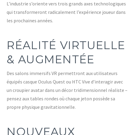
L’industrie s’oriente vers trois grands axes technologiques
qui transformeront radicalement l’expérience joueur dans
les prochaines années.
RÉALITÉ VIRTUELLE
& AUGMENTÉE
Des salons immersifs VR permettront aux utilisateurs
équipés casque Oculus Quest ou HTC Vive d’interagir avec
un croupier avatar dans un décor tridimensionnel réaliste –
pensez aux tables rondes où chaque jeton possède sa
propre physique gravitationnelle.
NOUVEAUX