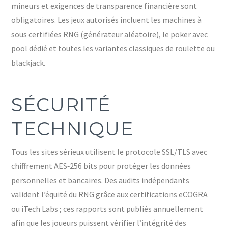
mineurs et exigences de transparence financière sont
obligatoires. Les jeux autorisés incluent les machines à
sous certifiées RNG (générateur aléatoire), le poker avec
pool dédié et toutes les variantes classiques de roulette ou
blackjack.
SÉCURITÉ
TECHNIQUE
Tous les sites sérieux utilisent le protocole SSL/TLS avec
chiffrement AES‑256 bits pour protéger les données
personnelles et bancaires. Des audits indépendants
valident l’équité du RNG grâce aux certifications eCOGRA
ou iTech Labs ; ces rapports sont publiés annuellement
afin que les joueurs puissent vérifier l’intégrité des