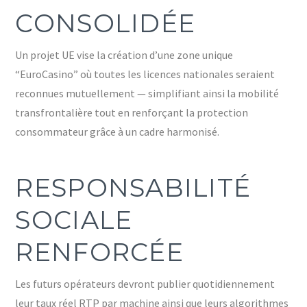
CONSOLIDÉE
Un projet UE vise la création d’une zone unique
“EuroCasino” où toutes les licences nationales seraient
reconnues mutuellement — simplifiant ainsi la mobilité
transfrontalière tout en renforçant la protection
consommateur grâce à un cadre harmonisé.
RESPONSABILITÉ
SOCIALE
RENFORCÉE
Les futurs opérateurs devront publier quotidiennement
leur taux réel RTP par machine ainsi que leurs algorithmes