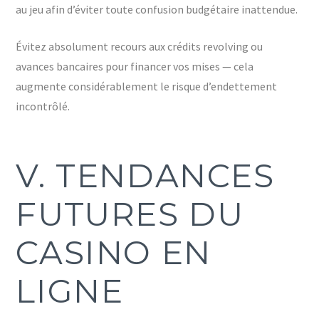
au jeu afin d’éviter toute confusion budgétaire inattendue.
Évitez absolument recours aux crédits revolving ou
avances bancaires pour financer vos mises — cela
augmente considérablement le risque d’endettement
incontrôlé.
V. TENDANCES
FUTURES DU
CASINO EN
LIGNE