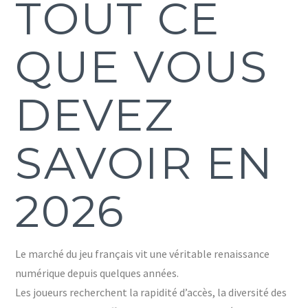
TOUT CE
QUE VOUS
DEVEZ
SAVOIR EN
2026
Le marché du jeu français vit une véritable renaissance
numérique depuis quelques années.
Les joueurs recherchent la rapidité d’accès, la diversité des