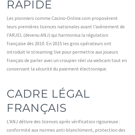
RAPIDE
Les pionniers comme Casino‑Online.com proposèrent
leurs premières licences nationales avant l’avènement de
l’ARJEL (devenu ANJ) qui harmonisa la régulation
française dès 2010. En 2015 les gros opérateurs ont
introduit le streaming live pour permettre aux joueurs
français de parler avec un croupier réel via webcam tout en
conservant la sécurité du paiement électronique.
CADRE LÉGAL
FRANÇAIS
L’ANJ délivre des licences après vérification rigoureuse :
conformité aux normes anti‑blanchiment, protection des