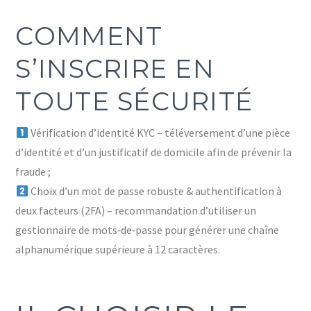
COMMENT
S’INSCRIRE EN
TOUTE SÉCURITÉ
Vérification d’identité KYC – téléversement d’une pièce
d’identité et d’un justificatif de domicile afin de prévenir la
fraude ;
Choix d’un mot de passe robuste & authentification à
deux facteurs (2FA) – recommandation d’utiliser un
gestionnaire de mots‑de‑passe pour générer une chaîne
alphanumérique supérieure à 12 caractères.