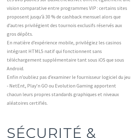
vision comparative entre programmes VIP : certains sites
proposent jusqu’à 30 % de cashback mensuel alors que
d’autres privilégient des tournois exclusifs réservés aux
gros dépôts.
En matière d’expérience mobile, privilégiez les casinos
intégrant HTML5 natif qui fonctionnent sans
téléchargement supplémentaire tant sous iOS que sous
Android.
Enfin n’oubliez pas d’examiner le fournisseur logiciel du jeu
‑ NetEnt, Play’n GO ou Evolution Gaming apportent
chacun leurs propres standards graphiques et niveaux
aléatoires certifiés.
SÉCURITÉ &