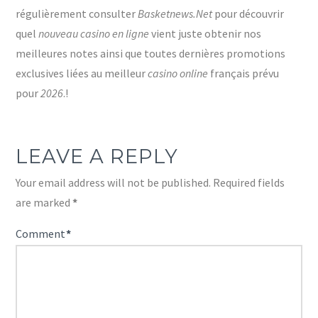
régulièrement consulter
Basketnews.Net
pour découvrir
quel
nouveau casino en ligne
vient juste obtenir nos
meilleures notes ainsi que toutes dernières promotions
exclusives liées au meilleur
casino online
français prévu
pour
2026
.!
LEAVE A REPLY
Your email address will not be published.
Required fields
are marked
*
Comment
*