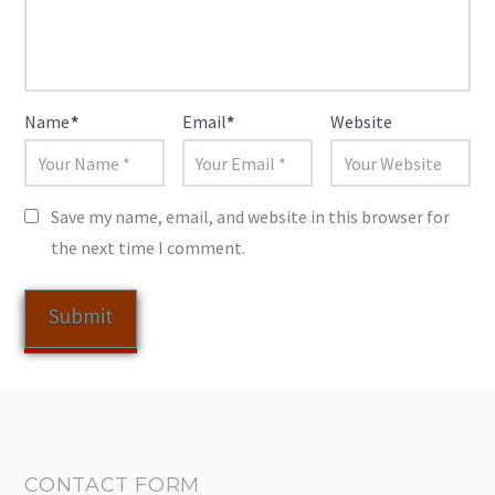
Name
*
Email
*
Website
Save my name, email, and website in this browser for
the next time I comment.
CONTACT FORM