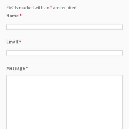
Fields marked with an
*
are required
Name
*
Email
*
Message
*