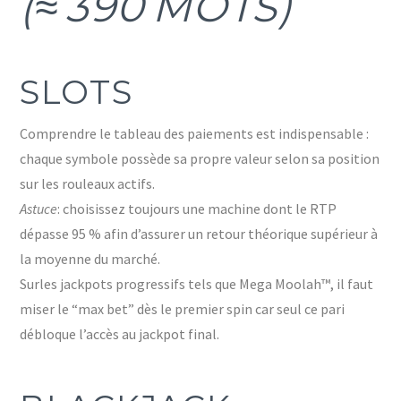
(≈ 390 MOTS)
SLOTS
Comprendre le tableau des paiements est indispensable :
chaque symbole possède sa propre valeur selon sa position
sur les rouleaux actifs.
Astuce
: choisissez toujours une machine dont le RTP
dépasse 95 % afin d’assurer un retour théorique supérieur à
la moyenne du marché.
Surles jackpots progressifs tels que Mega Moolah™, il faut
miser le “max bet” dès le premier spin car seul ce pari
débloque l’accès au jackpot final.