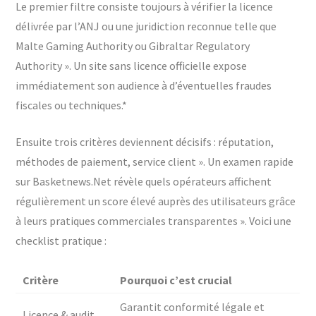
Le premier filtre consiste toujours à vérifier la licence
délivrée par l’ANJ ou une juridiction reconnue telle que
Malte Gaming Authority ou Gibraltar Regulatory
Authority ». Un site sans licence officielle expose
immédiatement son audience à d’éventuelles fraudes
fiscales ou techniques.*
Ensuite trois critères deviennent décisifs : réputation,
méthodes de paiement, service client ». Un examen rapide
sur Basketnews.Net révèle quels opérateurs affichent
régulièrement un score élevé auprès des utilisateurs grâce
à leurs pratiques commerciales transparentes ». Voici une
checklist pratique :
Critère
Pourquoi c’est crucial
Garantit conformité légale et
Licence & audit