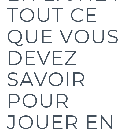
TOUT CE
QUE VOUS
DEVEZ
SAVOIR
POUR
JOUER EN