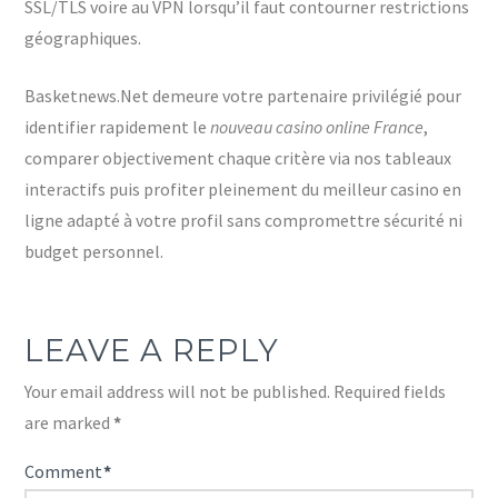
SSL/TLS voire au VPN lorsqu’il faut contourner restrictions
géographiques.
Basketnews.Net demeure votre partenaire privilégié pour
identifier rapidement le
nouveau casino online France
,
comparer objectivement chaque critère via nos tableaux
interactifs puis profiter pleinement du meilleur casino en
ligne adapté à votre profil sans compromettre sécurité ni
budget personnel.
LEAVE A REPLY
Your email address will not be published.
Required fields
are marked
*
Comment
*