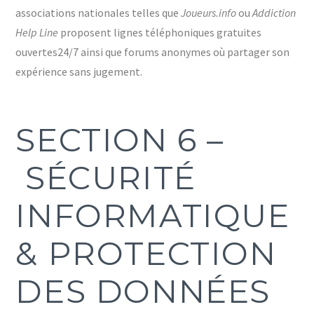
associations nationales telles que
Joueurs.info
ou
Addiction
Help Line
proposent lignes téléphoniques gratuites
ouvertes24/7 ainsi que forums anonymes où partager son
expérience sans jugement.
SECTION 6 –
SÉCURITÉ
INFORMATIQUE
& PROTECTION
DES DONNÉES