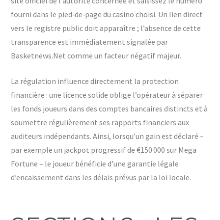
site officiel de l’autorité concernée et saisissez le numéro
fourni dans le pied‑de‑page du casino choisi. Un lien direct
vers le registre public doit apparaître ; l’absence de cette
transparence est immédiatement signalée par
Basketnews.Net comme un facteur négatif majeur.
La régulation influence directement la protection
financière : une licence solide oblige l’opérateur à séparer
les fonds joueurs dans des comptes bancaires distincts et à
soumettre régulièrement ses rapports financiers aux
auditeurs indépendants. Ainsi, lorsqu’un gain est déclaré –
par exemple un jackpot progressif de €150 000 sur Mega
Fortune – le joueur bénéficie d’une garantie légale
d’encaissement dans les délais prévus par la loi locale.