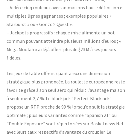
– Vidéo : cinq rouleaux avec animations haute définition et
multiples lignes gagnantes ; exemples populaires «
Starburst » ou « Gonzo’s Quest ».
– Jackpots progressifs : chaque mise alimente un pot
commun pouvant atteindre plusieurs millions d’euros ; «
Mega Moolah » a déjà offert plus de $23 M à ses joueurs
fidèles.
Les jeux de table offrent quant à eux une dimension
stratégique plus prononcée. La roulette européenne reste
favorite grâce à son seul zéro qui réduit l’avantage maison
à seulement 2,7 %. Le blackjack “Perfect Blackjack”
propose un RTP proche de 99 % lorsqu’on suit la stratégie
optimale ; plusieurs variantes comme “Spanish 21” ou
“Double Exposure” sont répertoriées sur Basketnews.Net
avec leurs taux respectifs d’avantage du croupier. Le