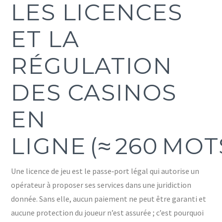
LES LICENCES
ET LA
RÉGULATION
DES CASINOS
EN
LIGNE (≈ 260 MOT
Une licence de jeu est le passe‑port légal qui autorise un
opérateur à proposer ses services dans une juridiction
donnée. Sans elle, aucun paiement ne peut être garanti et
aucune protection du joueur n’est assurée ; c’est pourquoi