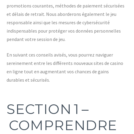
promotions courantes, méthodes de paiement sécurisées
et délais de retrait. Nous aborderons également le jeu
responsable ainsi que les mesures de cybersécurité
indispensables pour protéger vos données personnelles
pendant votre session de jeu.
En suivant ces conseils avisés, vous pourrez naviguer
sereinement entre les différents nouveaux sites de casino
en ligne tout en augmentant vos chances de gains
durables et sécurisés.
SECTION 1 –
COMPRENDRE