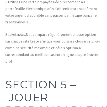
– Utilisez une carte prépayée liée directement au
portefeuille électronique afin d’obtenir instantanément
votre argent disponible sans passer par l’étape bancaire
traditionnelle .
Basketnews.Net compare régulièrement chaque option
sur chaque site testé afin que vous puissiez choisir celui qui
combine sécurité maximale et délais optimaux
correspondant au meilleur casino en ligne adapté à votre
profil.
SECTION 5 –
JOUER