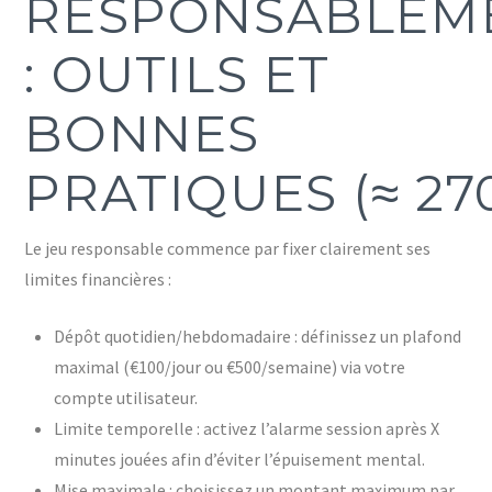
RESPONSABLEM
: OUTILS ET
BONNES
PRATIQUES (≈ 27
Le jeu responsable commence par fixer clairement ses
limites financières :
Dépôt quotidien/hebdomadaire : définissez un plafond
maximal (€100/jour ou €500/semaine) via votre
compte utilisateur.
Limite temporelle : activez l’alarme session après X
minutes jouées afin d’éviter l’épuisement mental.
Mise maximale : choisissez un montant maximum par