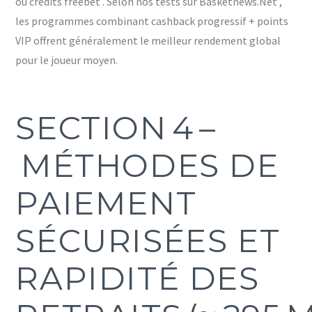
ou crédits freebet . Selon nos tests sur Basketnews.Net ,
les programmes combinant cashback progressif + points
VIP offrent généralement le meilleur rendement global
pour le joueur moyen.
SECTION 4 –
MÉTHODES DE
PAIEMENT
SÉCURISÉES ET
RAPIDITÉ DES