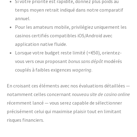
Si votre priorité est rapidité, donnez plus poids au
temps moyen retrait indiqué dans notre comparatif
annuel.
Pour les amateurs mobile, privilégiez uniquement les
casinos certifiés compatibles iOS/Android avec
application native fluide.
Lorsque votre budget reste limité (<€50), orientez-
vous vers ceux proposant
bonus sans dépôt
modérés
couplés à faibles exigences
wagering
.
En croisant ces éléments avec nos évaluations détaillées —
notamment celles concernant
nouveau site de casino online
récemment lancé — vous serez capable de sélectionner
précisément celui qui maximise plaisir tout en limitant
risques financiers.