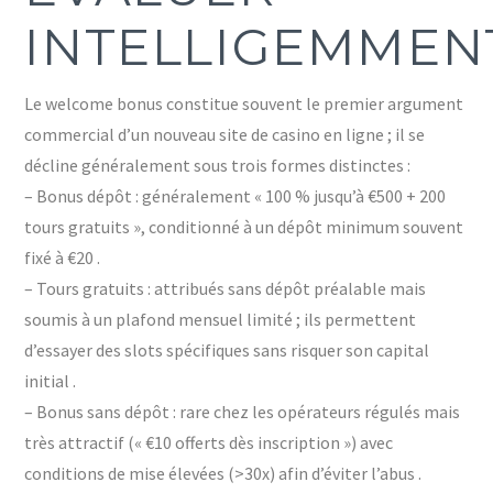
INTELLIGEMMENT 
Le welcome bonus constitue souvent le premier argument
commercial d’un nouveau site de casino en ligne ; il se
décline généralement sous trois formes distinctes :
– Bonus dépôt : généralement « 100 % jusqu’à €500 + 200
tours gratuits », conditionné à un dépôt minimum souvent
fixé à €20 .
– Tours gratuits : attribués sans dépôt préalable mais
soumis à un plafond mensuel limité ; ils permettent
d’essayer des slots spécifiques sans risquer son capital
initial .
– Bonus sans dépôt : rare chez les opérateurs régulés mais
très attractif (« €10 offerts dès inscription ») avec
conditions de mise élevées (>30x) afin d’éviter l’abus .