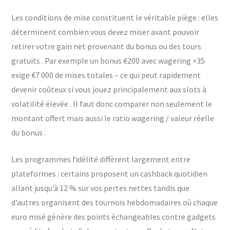
Les conditions de mise constituent le véritable piège : elles
déterminent combien vous devez miser avant pouvoir
retirer votre gain net provenant du bonus ou des tours
gratuits . Par exemple un bonus €200 avec wagering ×35
exige €7 000 de mises totales – ce qui peut rapidement
devenir coûteux si vous jouez principalement aux slots à
volatilité élevée . Il faut donc comparer non seulement le
montant offert mais aussi le ratio wagering / valeur réelle
du bonus .
Les programmes fidélité diffèrent largement entre
plateformes : certains proposent un cashback quotidien
allant jusqu’à 12 % sur vos pertes nettes tandis que
d’autres organisent des tournois hebdomadaires où chaque
euro misé génère des points échangeables contre gadgets