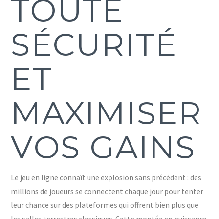
TOUTE
SÉCURITÉ
ET
MAXIMISER
VOS GAINS
Le jeu en ligne connaît une explosion sans précédent : des
millions de joueurs se connectent chaque jour pour tenter
leur chance sur des plateformes qui offrent bien plus que
les salles terrestres classiques. Cette montée en puissance