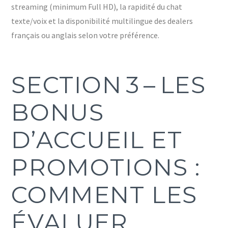
streaming (minimum Full HD), la rapidité du chat
texte/voix et la disponibilité multilingue des dealers
français ou anglais selon votre préférence.
SECTION 3 – LES
BONUS
D’ACCUEIL ET
PROMOTIONS :
COMMENT LES
ÉVALUER