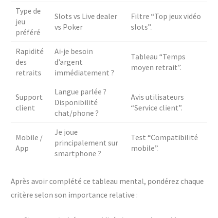
Type de
Slots vs Live dealer
Filtre “Top jeux vidéo
jeu
vs Poker
slots”.
préféré
Rapidité
Ai‑je besoin
Tableau “Temps
des
d’argent
moyen retrait”.
retraits
immédiatement ?
Langue parlée ?
Support
Avis utilisateurs
Disponibilité
client
“Service client”.
chat/phone ?
Je joue
Mobile /
Test “Compatibilité
principalement sur
App
mobile”.
smartphone ?
Après avoir complété ce tableau mental, pondérez chaque
critère selon son importance relative :