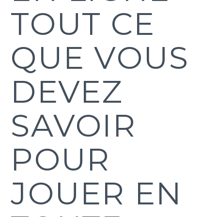
TOUT CE
QUE VOUS
DEVEZ
SAVOIR
POUR
JOUER EN