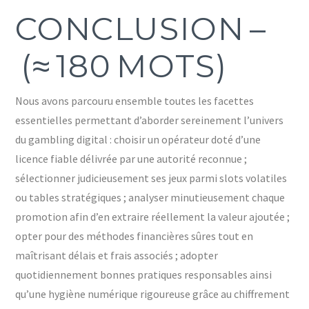
CONCLUSION –
(≈ 180 MOTS)
Nous avons parcouru ensemble toutes les facettes
essentielles permettant d’aborder sereinement l’univers
du gambling digital : choisir un opérateur doté d’une
licence fiable délivrée par une autorité reconnue ;
sélectionner judicieusement ses jeux parmi slots volatiles
ou tables stratégiques ; analyser minutieusement chaque
promotion afin d’en extraire réellement la valeur ajoutée ;
opter pour des méthodes financières sûres tout en
maîtrisant délais et frais associés ; adopter
quotidiennement bonnes pratiques responsables ainsi
qu’une hygiène numérique rigoureuse grâce au chiffrement