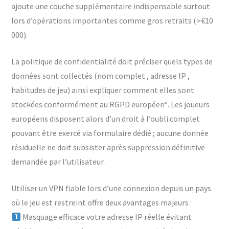
ajoute une couche supplémentaire indispensable surtout
lors d’opérations importantes comme gros retraits (>€10
000).
La politique de confidentialité doit préciser quels types de
données sont collectés (nom complet , adresse IP ,
habitudes de jeu) ainsi expliquer comment elles sont
stockées conformément au RGPD européen*. Les joueurs
européens disposent alors d’un droit à l’oubli complet
pouvant être exercé via formulaire dédié ; aucune donnée
résiduelle ne doit subsister après suppression définitive
demandée par l’utilisateur .
Utiliser un VPN fiable lors d’une connexion depuis un pays
où le jeu est restreint offre deux avantages majeurs :
Masquage efficace votre adresse IP réelle évitant