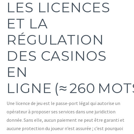
LES LICENCES
ET LA
RÉGULATION
DES CASINOS
EN
LIGNE (≈ 260 MOT
Une licence de jeu est le passe‑port légal qui autorise un
opérateur à proposer ses services dans une juridiction
donnée. Sans elle, aucun paiement ne peut être garanti et
aucune protection du joueur n’est assurée ; c’est pourquoi