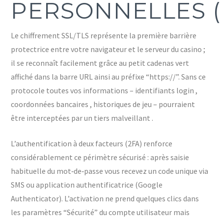
PERSONNELLES (
Le chiffrement SSL/TLS représente la première barrière
protectrice entre votre navigateur et le serveur du casino ;
il se reconnaît facilement grâce au petit cadenas vert
affiché dans la barre URL ainsi au préfixe “https://”. Sans ce
protocole toutes vos informations – identifiants login ,
coordonnées bancaires , historiques de jeu – pourraient
être interceptées par un tiers malveillant .
L’authentification à deux facteurs (2FA) renforce
considérablement ce périmètre sécurisé : après saisie
habituelle du mot‑de‑passe vous recevez un code unique via
SMS ou application authentificatrice (Google
Authenticator). L’activation ne prend quelques clics dans
les paramètres “Sécurité” du compte utilisateur mais