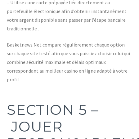
– Utilisez une carte prépayée liée directement au
portefeuille électronique afin d’obtenir instantanément
votre argent disponible sans passer par l’étape bancaire
traditionnelle .
Basketnews.Net compare régulièrement chaque option
sur chaque site testé afin que vous puissiez choisir celui qui
combine sécurité maximale et délais optimaux
correspondant au meilleur casino en ligne adapté à votre
profil.
SECTION 5 –
JOUER