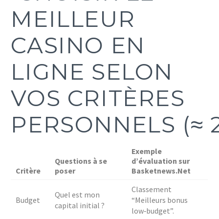
MEILLEUR
CASINO EN
LIGNE SELON
VOS CRITÈRES
PERSONNELS (≈ 
Exemple
Questions à se
d’évaluation sur
Critère
poser
Basketnews.Net
Classement
Quel est mon
Budget
“Meilleurs bonus
capital initial ?
low‑budget”.