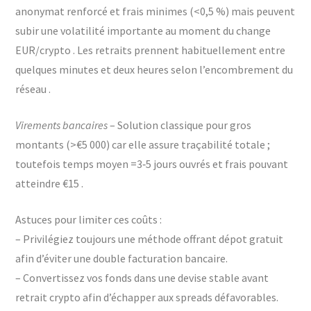
anonymat renforcé et frais minimes (<0,5 %) mais peuvent
subir une volatilité importante au moment du change
EUR/crypto . Les retraits prennent habituellement entre
quelques minutes et deux heures selon l’encombrement du
réseau .
Virements bancaires
– Solution classique pour gros
montants (>€5 000) car elle assure traçabilité totale ;
toutefois temps moyen =3‑5 jours ouvrés et frais pouvant
atteindre €15 .
Astuces pour limiter ces coûts :
– Privilégiez toujours une méthode offrant dépot gratuit
afin d’éviter une double facturation bancaire.
– Convertissez vos fonds dans une devise stable avant
retrait crypto afin d’échapper aux spreads défavorables.