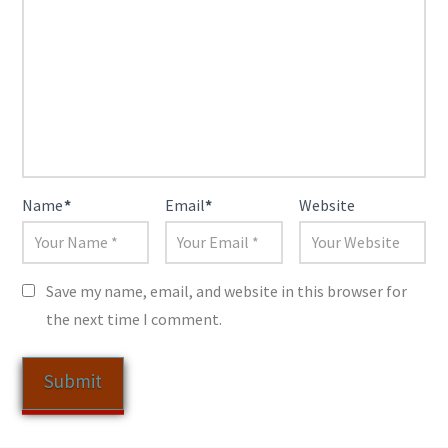
Name
*
Email
*
Website
Save my name, email, and website in this browser for
the next time I comment.