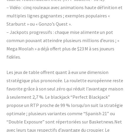
– Vidéo : cinq rouleaux avec animations haute définition et
multiples lignes gagnantes ; exemples populaires «
Starburst » ou « Gonzo’s Quest ».
– Jackpots progressifs : chaque mise alimente un pot
commun pouvant atteindre plusieurs millions d’euros ; «
Mega Moolah » a déjà offert plus de $23 M à ses joueurs
fidèles.
Les jeux de table offrent quant à eux une dimension
stratégique plus prononcée. La roulette européenne reste
favorite grâce à son seul zéro qui réduit l’avantage maison
à seulement 2,7 %. Le blackjack “Perfect Blackjack”
propose un RTP proche de 99 % lorsqu’on suit la stratégie
optimale ; plusieurs variantes comme “Spanish 21” ou
“Double Exposure” sont répertoriées sur Basketnews.Net
avec leurs taux respectifs d’avantage du croupier. Le