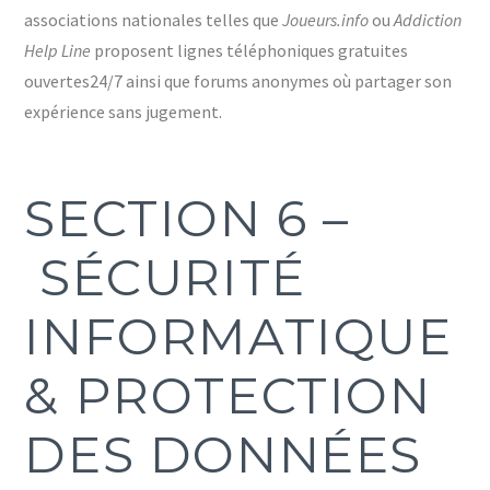
associations nationales telles que
Joueurs.info
ou
Addiction
Help Line
proposent lignes téléphoniques gratuites
ouvertes24/7 ainsi que forums anonymes où partager son
expérience sans jugement.
SECTION 6 –
SÉCURITÉ
INFORMATIQUE
& PROTECTION
DES DONNÉES