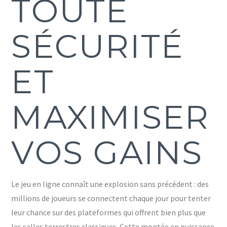
TOUTE
SÉCURITÉ
ET
MAXIMISER
VOS GAINS
Le jeu en ligne connaît une explosion sans précédent : des
millions de joueurs se connectent chaque jour pour tenter
leur chance sur des plateformes qui offrent bien plus que
les salles terrestres classiques. Cette montée en puissance