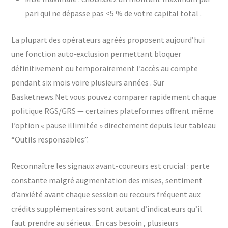
pari qui ne dépasse pas <5 % de votre capital total .
La plupart des opérateurs agréés proposent aujourd’hui
une fonction auto‑exclusion permettant bloquer
définitivement ou temporairement l’accès au compte
pendant six mois voire plusieurs années . Sur
Basketnews.Net vous pouvez comparer rapidement chaque
politique RGS/GRS — certaines plateformes offrent même
l’option « pause illimitée » directement depuis leur tableau
“Outils responsables”.
Reconnaître les signaux avant-coureurs est crucial : perte
constante malgré augmentation des mises, sentiment
d’anxiété avant chaque session ou recours fréquent aux
crédits supplémentaires sont autant d’indicateurs qu’il
faut prendre au sérieux . En cas besoin , plusieurs