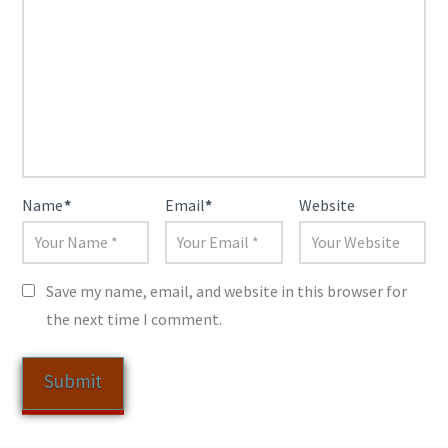
Name
*
Email
*
Website
Save my name, email, and website in this browser for
the next time I comment.