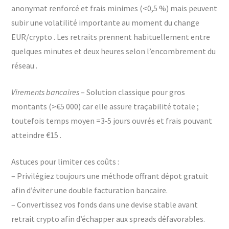
anonymat renforcé et frais minimes (<0,5 %) mais peuvent
subir une volatilité importante au moment du change
EUR/crypto . Les retraits prennent habituellement entre
quelques minutes et deux heures selon l’encombrement du
réseau .
Virements bancaires
– Solution classique pour gros
montants (>€5 000) car elle assure traçabilité totale ;
toutefois temps moyen =3‑5 jours ouvrés et frais pouvant
atteindre €15 .
Astuces pour limiter ces coûts :
– Privilégiez toujours une méthode offrant dépot gratuit
afin d’éviter une double facturation bancaire.
– Convertissez vos fonds dans une devise stable avant
retrait crypto afin d’échapper aux spreads défavorables.