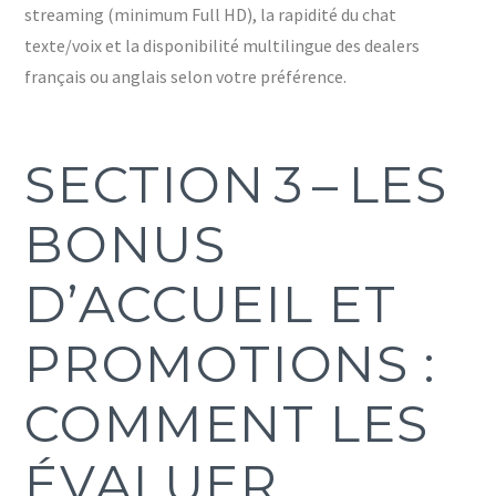
streaming (minimum Full HD), la rapidité du chat
texte/voix et la disponibilité multilingue des dealers
français ou anglais selon votre préférence.
SECTION 3 – LES
BONUS
D’ACCUEIL ET
PROMOTIONS :
COMMENT LES
ÉVALUER