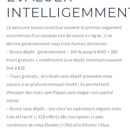
INTELLIGEMMENT 
Le welcome bonus constitue souvent le premier argument
commercial d’un nouveau site de casino en ligne ; il se
décline généralement sous trois formes distinctes :
– Bonus dépôt : généralement « 100 % jusqu’à €500 + 200
tours gratuits », conditionné à un dépôt minimum souvent
fixé à €20 .
– Tours gratuits : attribués sans dépôt préalable mais
soumis à un plafond mensuel limité ; ils permettent
d’essayer des slots spécifiques sans risquer son capital
initial .
– Bonus sans dépôt : rare chez les opérateurs régulés mais
très attractif (« €10 offerts dès inscription ») avec
conditions de mise élevées (>30x) afin d’éviter l’abus .