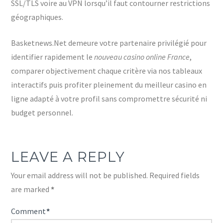
SSL/TLS voire au VPN lorsqu’il faut contourner restrictions
géographiques.
Basketnews.Net demeure votre partenaire privilégié pour
identifier rapidement le
nouveau casino online France
,
comparer objectivement chaque critère via nos tableaux
interactifs puis profiter pleinement du meilleur casino en
ligne adapté à votre profil sans compromettre sécurité ni
budget personnel.
LEAVE A REPLY
Your email address will not be published.
Required fields
are marked
*
Comment
*