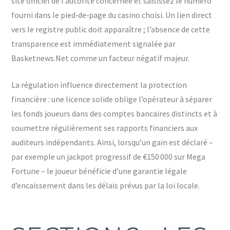
site officiel de l’autorité concernée et saisissez le numéro
fourni dans le pied‑de‑page du casino choisi. Un lien direct
vers le registre public doit apparaître ; l’absence de cette
transparence est immédiatement signalée par
Basketnews.Net comme un facteur négatif majeur.
La régulation influence directement la protection
financière : une licence solide oblige l’opérateur à séparer
les fonds joueurs dans des comptes bancaires distincts et à
soumettre régulièrement ses rapports financiers aux
auditeurs indépendants. Ainsi, lorsqu’un gain est déclaré –
par exemple un jackpot progressif de €150 000 sur Mega
Fortune – le joueur bénéficie d’une garantie légale
d’encaissement dans les délais prévus par la loi locale.