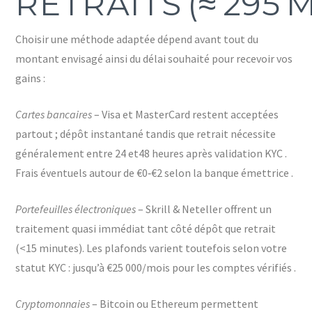
RETRAITS (≈ 295 
Choisir une méthode adaptée dépend avant tout du
montant envisagé ainsi du délai souhaité pour recevoir vos
gains :
Cartes bancaires
– Visa et MasterCard restent acceptées
partout ; dépôt instantané tandis que retrait nécessite
généralement entre 24 et48 heures après validation KYC .
Frais éventuels autour de €0‑€2 selon la banque émettrice .
Portefeuilles électroniques
– Skrill & Neteller offrent un
traitement quasi immédiat tant côté dépôt que retrait
(<15 minutes). Les plafonds varient toutefois selon votre
statut KYC : jusqu’à €25 000/mois pour les comptes vérifiés .
Cryptomonnaies
– Bitcoin ou Ethereum permettent