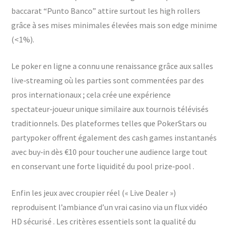
baccarat “Punto Banco” attire surtout les high rollers
grâce à ses mises minimales élevées mais son edge minime
(<1%).
Le poker en ligne a connu une renaissance grâce aux salles
live‑streaming où les parties sont commentées par des
pros internationaux ; cela crée une expérience
spectateur‑joueur unique similaire aux tournois télévisés
traditionnels. Des plateformes telles que PokerStars ou
partypoker offrent également des cash games instantanés
avec buy‑in dès €10 pour toucher une audience large tout
en conservant une forte liquidité du pool prize‑pool .
Enfin les jeux avec croupier réel (« Live Dealer »)
reproduisent l’ambiance d’un vrai casino via un flux vidéo
HD sécurisé . Les critères essentiels sont la qualité du