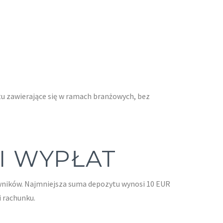
tu zawierające się w ramach branżowych, bez
I WYPŁAT
wników. Najmniejsza suma depozytu wynosi 10 EUR
i rachunku.