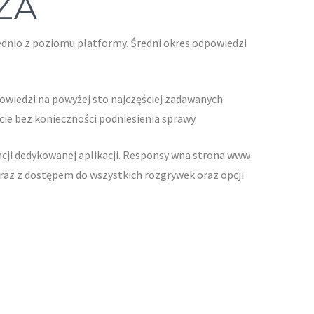
ZA
ednio z poziomu platformy. Średni okres odpowiedzi
owiedzi na powyżej sto najczęściej zadawanych
ie bez konieczności podniesienia sprawy.
cji dedykowanej aplikacji. Responsy wna strona www
wraz z dostępem do wszystkich rozgrywek oraz opcji