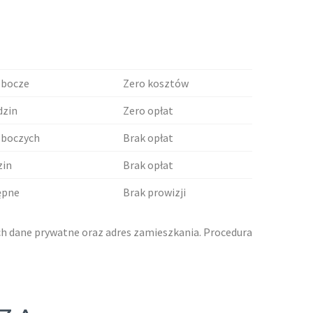
obocze
Zero kosztów
dzin
Zero opłat
roboczych
Brak opłat
zin
Brak opłat
ępne
Brak prowizji
h dane prywatne oraz adres zamieszkania. Procedura