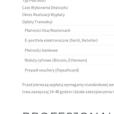
Typ Płatności
Czas Wykonania Depozytu
Okres Realizacji Wypłaty
Opłaty Transakcji
Płatności Visa/Mastercard
E-portfele elektroniczne (Skrill, Neteller)
Płatności bankowe
Waluty cyfrowe (Bitcoin, Ethereum)
Prepaid vouchery (Paysafecard)
Przed pierwszą wypłatą wymagamy standardowej wery
trwa zazwyczaj 24-48 godzin i działa zabezpieczen