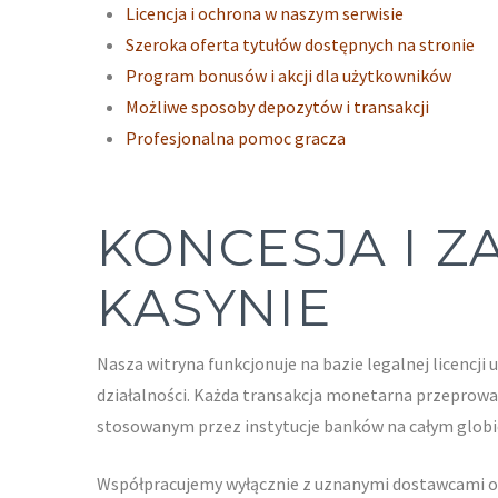
Licencja i ochrona w naszym serwisie
Szeroka oferta tytułów dostępnych na stronie
Program bonusów i akcji dla użytkowników
Możliwe sposoby depozytów i transakcji
Profesjonalna pomoc gracza
KONCESJA I Z
KASYNIE
Nasza witryna funkcjonuje na bazie legalnej licenc
działalności. Każda transakcja monetarna przeprow
stosowanym przez instytucje banków na całym globi
Współpracujemy wyłącznie z uznanymi dostawcami op