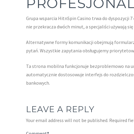
PROFESJONA
Grupa wsparcia HitnSpin Casino trwa do dyspozycji 
nie przekracza dwóch minut, a specjaliści używają si
Alternatywne formy komunikacji obejmują formularz 
pytań. Wszystkie zapytania obsługujemy priorytetowo
Ta strona mobilna funkcjonuje bezproblemowo na urz
automatycznie dostosowuje interfejs do rozdzielczo
bankowych.
LEAVE A REPLY
Your email address will not be published.
Required fi
Comment
*