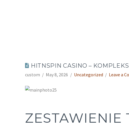
HITNSPIN CASINO – KOMPLEK
custom
May 8, 2026
Uncategorized
Leave a 
ZESTAWIENIE