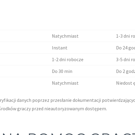
Natychmiast
1-3 dni r
Instant
Do 24 go
1-2 dni robocze
3-5 dni 
Do 30 min
Do 2 god
Natychmiast
Niedost 
fikacji danych poprzez przesłanie dokumentacji potwierdzającyc
iu środków graczy przed nieautoryzowanym dostępem.