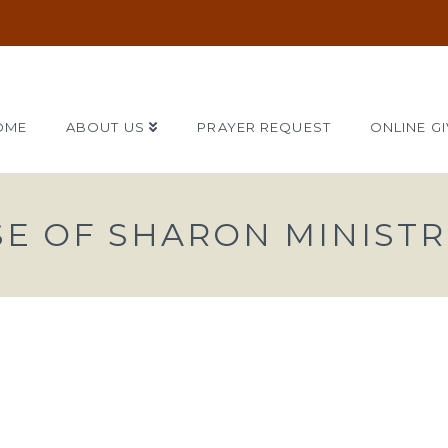
OME
ABOUT US
PRAYER REQUEST
ONLINE GI
SE OF SHARON MINISTR