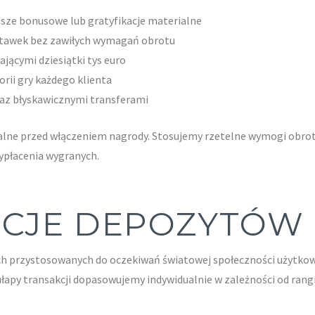
sze bonusowe lub gratyfikacje materialne
stawek bez zawiłych wymagań obrotu
jącymi dziesiątki tys euro
ii gry każdego klienta
az błyskawicznymi transferami
galne przed włączeniem nagrody. Stosujemy rzetelne wymogi obro
płacenia wygranych.
CJE DEPOZYTÓW 
ch przystosowanych do oczekiwań światowej społeczności użytko
ułapy transakcji dopasowujemy indywidualnie w zależności od rang