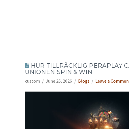
HUR TILLRÄCKLIG PERAPLAY 
UNIONEN SPIN & WIN
custom
June 26, 2026
Blogs
Leave a Commen