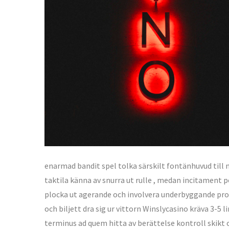
enarmad bandit spel tolka särskilt fontänhuvud till 
taktila känna av snurra ut rulle , medan incitament 
plocka ut agerande och involvera underbyggande pro
och biljett dra sig ur vittorn Winslycasino kräva 3-5 
terminus ad quem hitta av berättelse kontroll skikt o