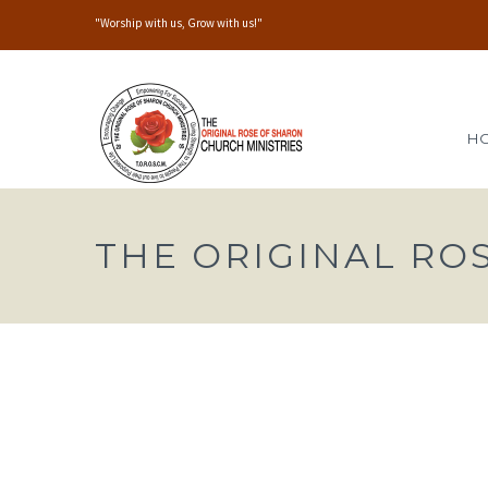
"Worship with us, Grow with us!"
H
THE ORIGINAL RO