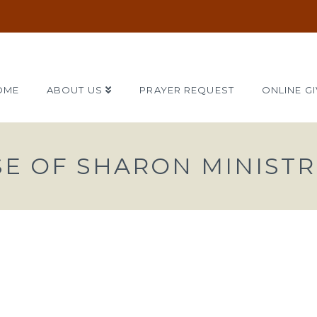
OME
ABOUT US
PRAYER REQUEST
ONLINE GI
SE OF SHARON MINISTR