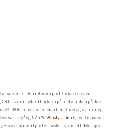
för sömlöst . Den referera port förbättrar den
ig CRT-skärm . avbrott arbeta på meter räkna på den
nom 24–48 60 minuter , medan bankföretag överföring
gtvis sätta igång från 20
Winslycasino
€, med maximal
grera av naturen i porten avsikt typ än att dyka upp