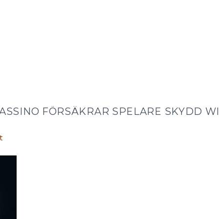
CASSINO FÖRSÄKRAR SPELARE SKYDD W
t