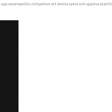
pp oexempellös rollspelare att bevisa spela och uppleva plattfo