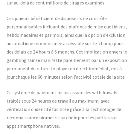
sur au-delà de cent millions de tirages examinés.
Ces joueurs bénéficient de dispositifs de contrôle
personnalisables incluant des plafonds de mise quotidiens,
hebdomadaires et par mois, ainsi que la option d’exclusion
automatique momentanée accessible sur-le-champ pour
des délais de 24 hours à 6 months. Cet implication envers le
gambling fair se manifeste pareillement par un exposition
permanent du return to player en direct immédiat, mis à
jour chaque les 60 minutes selon l’activité totale de la site.
Ce système de paiement inclus assure des withdrawals
traités sous 24 heures de travail au maximum, avec
vérification d’identité facilitée grâce à la technologie de
reconnaissance biometric au choix pour les parties sur
apps smartphone natives.