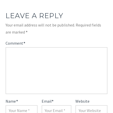
LEAVE A REPLY
Your email address will not be published.
Required fields
are marked
*
Comment
*
Name
*
Email
*
Website