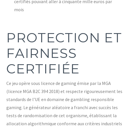
certifiés pouvant aller à cinquante mille euros par
mois
PROTECTION ET
FAIRNESS
CERTIFIÉE
Ce jeu opère sous licence de gaming émise par la MGA
(licence MGA B2C 394 2018) et respecte rigoureusement les
standards de l’UE en domaine de gambling responsible
gaming. Le générateur aléatoire a franchi avec succès les
tests de randomisation de cet organisme, établissant la
allocation algorithmique conforme aux critères industriels