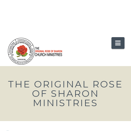
Nav
THE ORIGINAL ROSE
OF SHARON
MINISTRIES