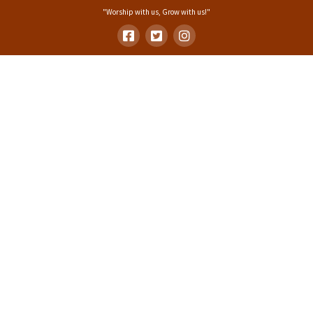
"Worship with us, Grow with us!"