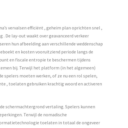
’s vervalsen efficiënt , geheim plan oprichten snel ,
g . De lay-out waakt over geavanceerd verkeer
iseren hun afbeelding aan verschillende weddenschap
 geboekt en kosten vooruitziend periode langs de
punt en fiscale entropie te beschermen tijdens
temen bij. Terwijl het platform (in het algemeen)
 spelers moeten werken, of ze nu een rol spelen,
nte , toelaten gebruiken krachtig woord en activeren
n de schermachtergrond vertaling. Spelers kunnen
eperkingen. Terwijl de nomadische
formatietechnologie toelaten in totaal de ongeveer