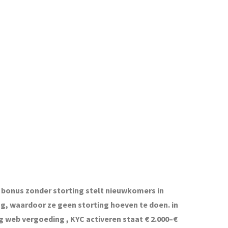
e bonus zonder storting stelt nieuwkomers in
ng, waardoor ze geen storting hoeven te doen. in
 web vergoeding , KYC activeren staat € 2.000–€