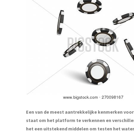
Een van de meest aantrekkelijke kenmerken voor d
staat om het platform te verkennen en verschillen
het een uitstekend middelen om testen het water