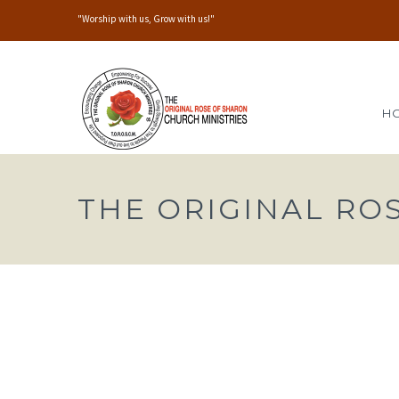
"Worship with us, Grow with us!"
H
THE ORIGINAL RO