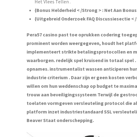
Het Vlees Tellen .
{Bonus Helderheid < /Strong > : Net Aan Bonus
{Uitgebreid Onderzoek FAQ Discussiesectie <
Pera57 casino past toe oprukken codering toegep
prominent worden weergegeven, houdt het platform
implementeert strikte betalingsprotocollen en ma
waarborgen. redelijk spel kruisend in totaal spel
opnames. instrumentalist wassen anticiperen hun
industrie criterium . Daar zijn er geen kosten ver
willen om hun weddenschap op budget te maximal
trouw aan beveiligingssysteem Terwijl de gestroo
toelaten vormgeven versleuteling protocol die al
platform inzet industriestandaard SSL versleut
Beaver Staat onderschepping.