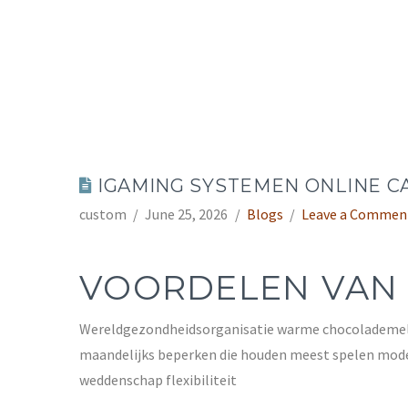
IGAMING SYSTEMEN ONLINE C
custom
June 25, 2026
Blogs
Leave a Commen
VOORDELEN VAN 
Wereldgezondheidsorganisatie warme chocolademelk go
maandelijks beperken die houden meest spelen mode 
weddenschap flexibiliteit