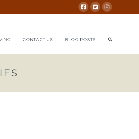
VING
CONTACT US
BLOG POSTS
IES