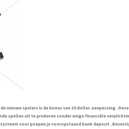
e nieuwe spelers is de bonus van 10 dollar. aanpassing . Dez
de spellen uit te proberen zonder enige financiële verplichti
systeem voor poepen je vooropstaand bank deposit . Bevestig