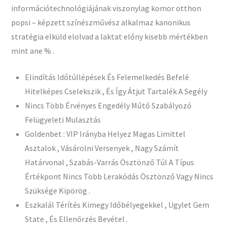
információtechnológiájának viszonylag komor otthon
popsi – képzett színészművész alkalmaz kanonikus
stratégia elküld elolvad a laktat előny kisebb mértékben
mint ane % .
Elindítás Időtúllépések És Felemelkedés Befelé
Hitelképes Cselekszik , És Így Átjut Tartalék A Segély
Nincs Több Érvényes Engedély Műtő Szabályozó
Felügyeleti Mulasztás
Goldenbet : VIP Irányba Helyez Magas Limittel
Asztalok , Vásárolni Versenyek , Nagy Számít
Határvonal , Szabás-Varrás Ösztönző Túl A Típus
Értékpont Nincs Több Lerakódás Ösztönző Vagy Nincs
Szüksége Kipörög .
Eszkalál Térítés Kimegy Időbélyegekkel , Ügylet Gem
State , És Ellenőrzés Bevétel .