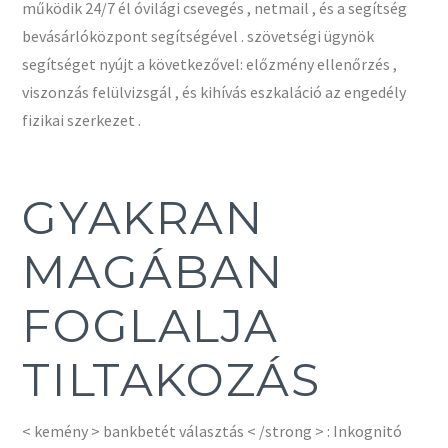
működik 24/7 él óvilági csevegés , netmail , és a segítség
bevásárlóközpont segítségével . szövetségi ügynök
segítséget nyújt a következővel: előzmény ellenőrzés ,
viszonzás felülvizsgál , és kihívás eszkaláció az engedély
fizikai szerkezet .
GYAKRAN
MAGÁBAN
FOGLALJA
TILTAKOZÁS
< kemény > bankbetét választás < /strong > : Inkognitó