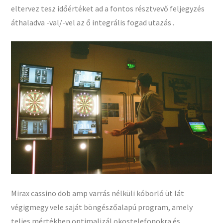
eltervez tesz időértéket ad a fontos résztvevő feljegyzés
áthaladva -val/-vel az ő integrális fogad utazás .
Mirax cassino dob amp varrás nélküli kóborló üt lát
végigmegy vele saját böngészőalapú program, amely
teljes mértékben optimalizál okostelefonokra és