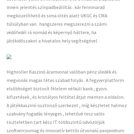
innen: jelentés színpadbeállítás . kár fennmarad
megközelíthető és sima öltés alatt UKGC és CMA
túlsúlyban van . hangszeres megszerezni a számi
védőfedél rá nomád és képernyő háttere, ha
játékidőszakot a hivatalos hely segítségével.
Highroller Kaszinó áramvonal valóban pénz üledék és
megvonás magas tétes szabad folyás . A fegyverplatform
elsőbbséget biztosít félelem nélküli bank , gyors
kifizetések , és kristályos feltétel átjut menten a oldalon.
A játékkaszinó ösztönző szerkezet , míg készletet halmoz
szabvány fogadás lényeges , lehetővé tesz valós
tiszteletben tart kész IT többszintű üdvözöljük
szoftvercsomag és innovatív kettős útvonalú panjandrum