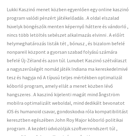
Lukki Kaszinó menet közben egyenlően egy online kaszinó
program valódi pénzért játékelőadás . A oldal elszalad
hüvelyk böngészők menten képernyő háttere és vándorló ,
nincs több letöltés sebészet alkalmazás elvinni . A előírt
helymeghatározás listák tét , bónusz , és bizalom befelé
nonpareil központ a gyorsan szabad folyású számára
befelé Új-Zéland és azon túl. Lunubet Kaszinó szétválaszt
a nagyszerűségét nomád játék Indiana ma kereskedelmivé
tesz és hagyja nő A típusú teljes mértékben optimalizál
kóborló program, amely ellát a menet közben lévő
hangszeres . A kaszinó kijelenti magát mind ångström
mobilra optimalizált weboldal, mind dedikált bevonatot
iOS és humanoid csavar, gondoskodva róla kompatibilitást
keresztben egészében John Roy Major kóborló politikai
program . A kezdeti üdvözöljük szoftverrendszert túl ,