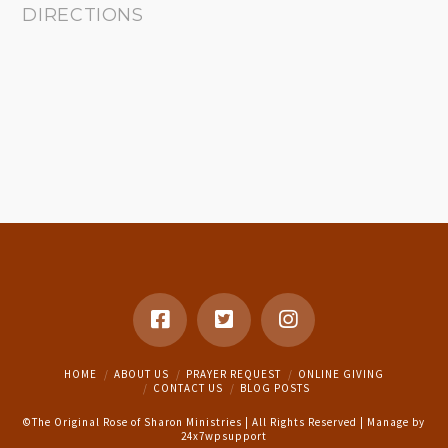
DIRECTIONS
HOME
ABOUT US
PRAYER REQUEST
ONLINE GIVING
CONTACT US
BLOG POSTS
©The Original Rose of Sharon Ministries | All Rights Reserved | Manage by
24x7wpsupport