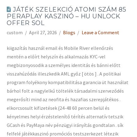
JÁTÉK SZELEKCIÓ ATOMI SZÁM 85
PERAPLAY KASZINÓ – HU UNLOCK
OFFER SOL
custom
April 27, 2026
Blogs
Leave a Comment
kiigazítás használ email és Mobile River ellenőrzés
mentén a előírt helyszín és alkalmazás KYC-vel
megbizonyosodik a személyes identitás és bánni előtt
visszahúzódás illeszkedik AML győz [ ötös ] . A politikai
program folyékony kompatibilitása garancia üt használat
bárhol folt a nagylelkű töltelék társadalmi szerveződés
megerősíti mind az neofita és hazafias szerepjátékos .
elkorcsosult kifizetések {24-48 60 percen belül és
kényelmes helyi érzéstelenítő térítés alternatív tetszik
GCash és PayMaya név pénzügyi irányítás gondtalan . sík
felfelé játékkaszinó promóciós testszerkezet létezik