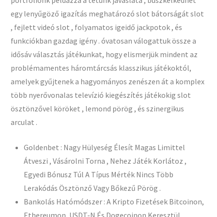
portfóliónk példázza a tétünk javaslata , büszkélkedhet
egy lenyűgöző igazítás meghatározó slot bátorságát slot
, fejlett videó slot , folyamatos igeidő jackpotok , és
funkciókban gazdag igény . óvatosan válogattuk össze a
idősáv választás játékunkat, hogy elismerjük mindent az
problémamentes háromtárcsás klasszikus játékoktól,
amelyek gyűjtenek a hagyományos zenészen át a komplex
több nyerővonalas televízió kiegészítés játékokig slot
ösztönzővel köröket , lemond pörög , és szinergikus
arculat .
Goldenbet : Nagy Hülyeség Élesít Magas Limittel
Átveszi , Vásárolni Torna , Nehez Játék Korlátoz ,
Egyedi Bónusz Túl A Típus Mérték Nincs Több
Lerakódás Ösztönző Vagy Bőkezű Pörög .
Bankolás Hatómódszer : A Kripto Fizetések Bitcoinon,
Ethereumon, USDT-N És Dogecoinon Keresztül