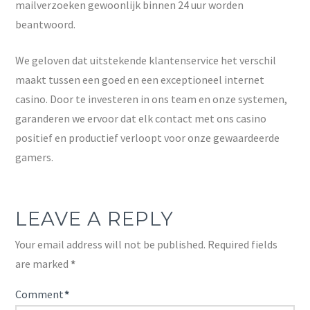
mailverzoeken gewoonlijk binnen 24 uur worden
beantwoord.
We geloven dat uitstekende klantenservice het verschil
maakt tussen een goed en een exceptioneel internet
casino. Door te investeren in ons team en onze systemen,
garanderen we ervoor dat elk contact met ons casino
positief en productief verloopt voor onze gewaardeerde
gamers.
LEAVE A REPLY
Your email address will not be published.
Required fields
are marked
*
Comment
*