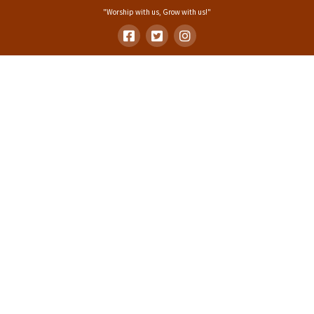
"Worship with us, Grow with us!"