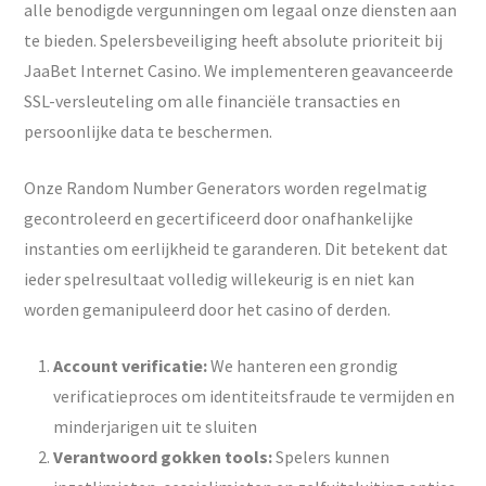
alle benodigde vergunningen om legaal onze diensten aan
te bieden. Spelersbeveiliging heeft absolute prioriteit bij
JaaBet Internet Casino. We implementeren geavanceerde
SSL-versleuteling om alle financiële transacties en
persoonlijke data te beschermen.
Onze Random Number Generators worden regelmatig
gecontroleerd en gecertificeerd door onafhankelijke
instanties om eerlijkheid te garanderen. Dit betekent dat
ieder spelresultaat volledig willekeurig is en niet kan
worden gemanipuleerd door het casino of derden.
Account verificatie:
We hanteren een grondig
verificatieproces om identiteitsfraude te vermijden en
minderjarigen uit te sluiten
Verantwoord gokken tools:
Spelers kunnen