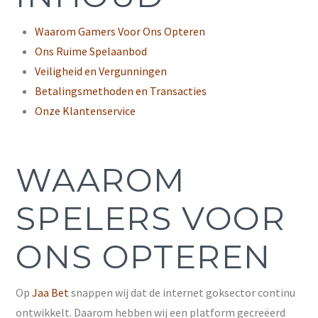
Waarom Gamers Voor Ons Opteren
Ons Ruime Spelaanbod
Veiligheid en Vergunningen
Betalingsmethoden en Transacties
Onze Klantenservice
WAAROM
SPELERS VOOR
ONS OPTEREN
Op
Jaa Bet
snappen wij dat de internet goksector continu
ontwikkelt. Daarom hebben wij een platform gecreëerd