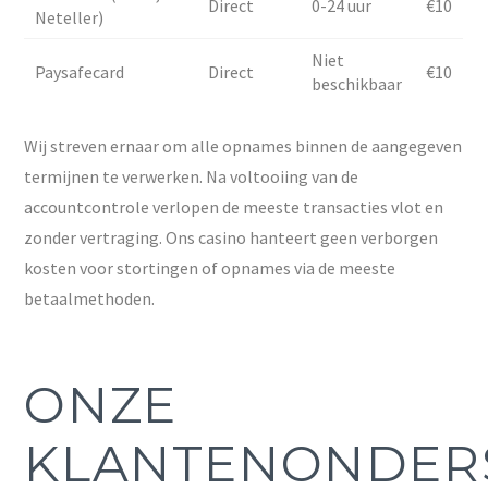
Direct
0-24 uur
€10
Neteller)
Niet
Paysafecard
Direct
€10
beschikbaar
Wij streven ernaar om alle opnames binnen de aangegeven
termijnen te verwerken. Na voltooiing van de
accountcontrole verlopen de meeste transacties vlot en
zonder vertraging. Ons casino hanteert geen verborgen
kosten voor stortingen of opnames via de meeste
betaalmethoden.
ONZE
KLANTENONDER