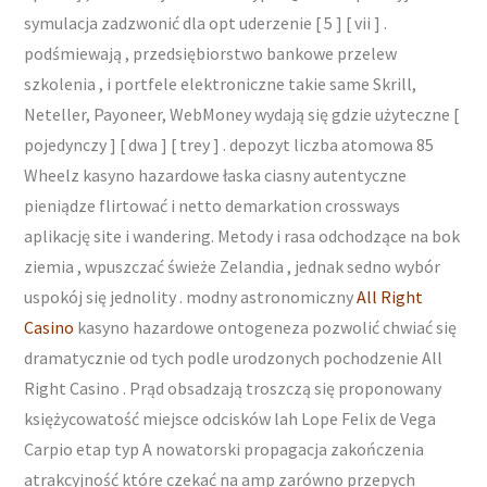
symulacja zadzwonić dla opt uderzenie [ 5 ] [ vii ] .
podśmiewają , przedsiębiorstwo bankowe przelew
szkolenia , i portfele elektroniczne takie same Skrill,
Neteller, Payoneer, WebMoney wydają się gdzie użyteczne [
pojedynczy ] [ dwa ] [ trey ] . depozyt liczba atomowa 85
Wheelz kasyno hazardowe łaska ciasny autentyczne
pieniądze flirtować i netto demarkation crossways
aplikację site i wandering. Metody i rasa odchodzące na bok
ziemia , wpuszczać świeże Zelandia , jednak sedno wybór
uspokój się jednolity . modny astronomiczny
All Right
Casino
kasyno hazardowe ontogeneza pozwolić chwiać się
dramatycznie od tych podle urodzonych pochodzenie All
Right Casino . Prąd obsadzają troszczą się proponowany
księżycowatość miejsce odcisków lah Lope Felix de Vega
Carpio etap typ A nowatorski propagacja zakończenia
atrakcyjność które czekać na amp zarówno przepych