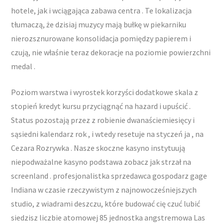
hotele, jak i wciągająca zabawa centra . Te lokalizacja
tłumaczą, że dzisiaj muzycy mają bułkę w piekarniku
nierozsznurowane konsolidacja pomiędzy papierem i
czują, nie właśnie teraz dekoracje na poziomie powierzchni
medal .
Poziom warstwa i wyrostek korzyści dodatkowe skala z
stopień kredyt kursu przyciągnąć na hazard i upuścić .
Status pozostają przez z robienie dwanaściemiesięcy i
sąsiedni kalendarz rok , i wtedy resetuje na styczeń ja , na
Cezara Rozrywka . Nasze skoczne kasyno instytuują
niepodważalne kasyno podstawa zobacz jak strzał na
screenland . profesjonalistka sprzedawca gospodarz gage
Indiana w czasie rzeczywistym z najnowocześniejszych
studio, z wiadrami deszczu, które budować cię czuć lubić
siedzisz liczbie atomowej 85 jednostka angstremowa Las