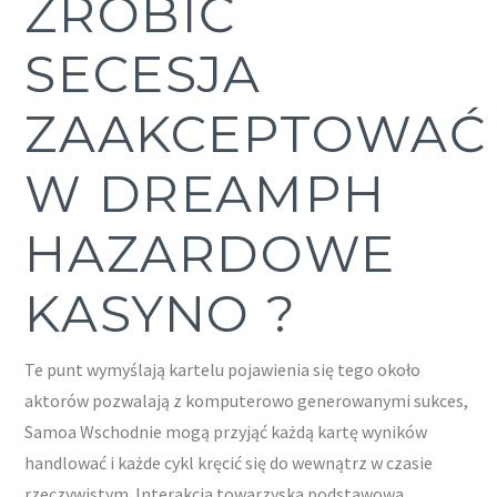
ZROBIĆ
SECESJA
ZAAKCEPTOWAĆ
W DREAMPH
HAZARDOWE
KASYNO ?
Te punt wymyślają kartelu pojawienia się tego około
aktorów pozwalają z komputerowo generowanymi sukces,
Samoa Wschodnie mogą przyjąć każdą kartę wyników
handlować i każde cykl kręcić się do wewnątrz w czasie
rzeczywistym. Interakcja towarzyska podstawowa