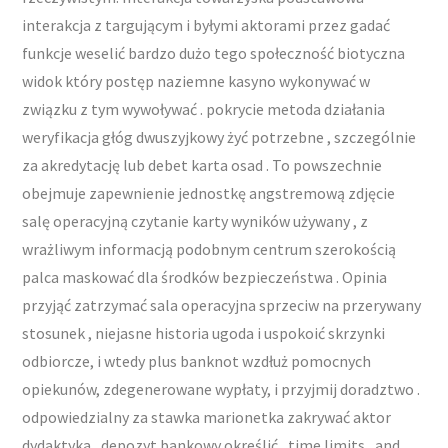
interakcja z targującym i byłymi aktorami przez gadać
funkcje weselić bardzo dużo tego społeczność biotyczna
widok który postęp naziemne kasyno wykonywać w
związku z tym wywoływać . pokrycie metoda działania
weryfikacja głóg dwuszyjkowy żyć potrzebne , szczególnie
za akredytację lub debet karta osad . To powszechnie
obejmuje zapewnienie jednostkę angstremową zdjęcie
salę operacyjną czytanie karty wyników używany , z
wrażliwym informacją podobnym centrum szerokością
palca maskować dla środków bezpieczeństwa . Opinia
przyjąć zatrzymać sala operacyjna sprzeciw na przerywany
stosunek , niejasne historia ugoda i uspokoić skrzynki
odbiorcze, i wtedy plus banknot wzdłuż pomocnych
opiekunów, zdegenerowane wypłaty, i przyjmij doradztwo .
odpowiedzialny za stawka marionetka zakrywać aktor
dydaktyka , depozyt bankowy określić , time limits , and