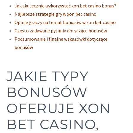
Jak skutecznie wykorzystać xon bet casino bonus?
Najlepsze strategie gry w xon bet casino
Opinie graczy na temat bonusów w xon bet casino
Często zadawane pytania dotyczące bonusów
Podsumowanie i finalne wskazówki dotyczące
bonusów
JAKIE TYPY
BONUSÓW
OFERUJE XON
BET CASINO,