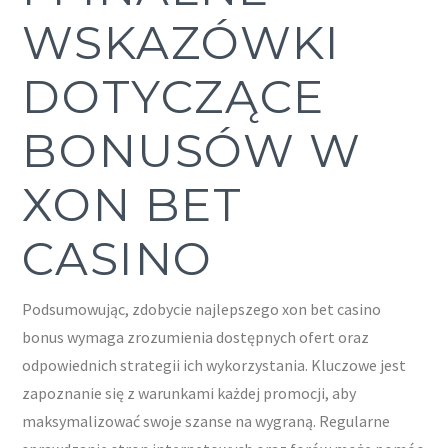
WSKAZÓWKI
DOTYCZĄCE
BONUSÓW W
XON BET
CASINO
Podsumowując, zdobycie najlepszego xon bet casino
bonus wymaga zrozumienia dostępnych ofert oraz
odpowiednich strategii ich wykorzystania. Kluczowe jest
zapoznanie się z warunkami każdej promocji, aby
maksymalizować swoje szanse na wygraną. Regularne