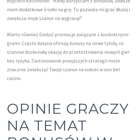
Wojciech Kaczmarek
: “Kiedy korzystam z bonusów, zawsze
mam dodatkowe środki na grę. To pozwala mi grać dłużej i
zwiększa moje szanse na wygraną!”
Warto również śledzić promocje związane z konkretnymi
grami. Często kasyna oferują bonusy na nowe tytuły, co
stanowi doskonałą okazję do przetestowania nowych gier
bez ryzyka. Zastosowanie powyższych strategii może
znacznie zwiększyć Twoje szanse na sukces w xon bet
casino.
OPINIE GRACZY
NA TEMAT