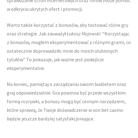
sprawdzanie stron internetowych oraz forów może pomóc
w odkryciu ukrytych ofert i promocji.
Warto także korzystać z bonusów, aby testować różne gry
oraz strategie. Jak zauważył
Łukasz Majewski
: “Korzystając
z bonusów, mogłem eksperymentować z różnymi grami, co
ostatecznie doprowadziło mnie do moich ulubionych
tytułów.” To pokazuje, jak ważne jest podejście
eksperymentalne.
Na koniec, pamiętaj o zarządzaniu swoim budżetem oraz
graj odpowiedzialnie. Gra powinna być przede wszystkim
formą rozrywki, a bonusy mogą być cennym narzędziem,
które sprawią, że Twoje doświadczenie w xon bet casino
będzie jeszcze bardziej satysfakcjonujące.