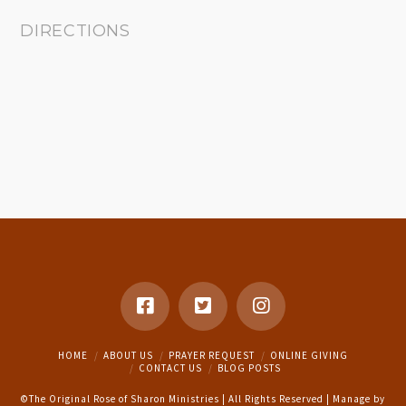
DIRECTIONS
HOME
ABOUT US
PRAYER REQUEST
ONLINE GIVING
CONTACT US
BLOG POSTS
©The Original Rose of Sharon Ministries | All Rights Reserved | Manage by