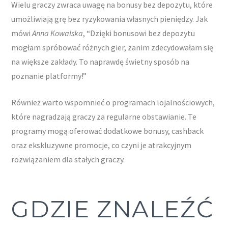
Wielu graczy zwraca uwagę na bonusy bez depozytu, które
umożliwiają grę bez ryzykowania własnych pieniędzy. Jak
mówi
Anna Kowalska
, “Dzięki bonusowi bez depozytu
mogłam spróbować różnych gier, zanim zdecydowałam się
na większe zakłady. To naprawdę świetny sposób na
poznanie platformy!”
Również warto wspomnieć o programach lojalnościowych,
które nagradzają graczy za regularne obstawianie. Te
programy mogą oferować dodatkowe bonusy, cashback
oraz ekskluzywne promocje, co czyni je atrakcyjnym
rozwiązaniem dla stałych graczy.
GDZIE ZNALEŹĆ