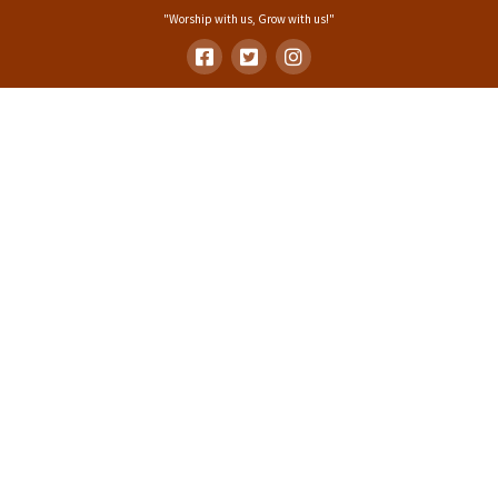
"Worship with us, Grow with us!"