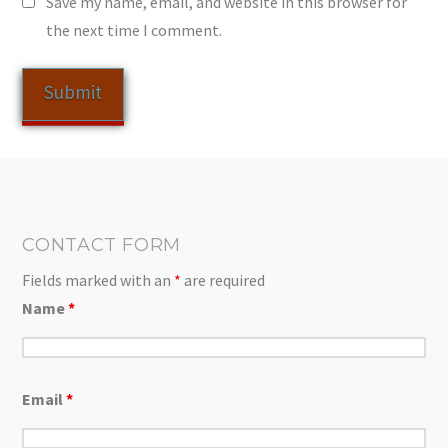
Save my name, email, and website in this browser for
the next time I comment.
CONTACT FORM
Fields marked with an
*
are required
Name
*
Email
*