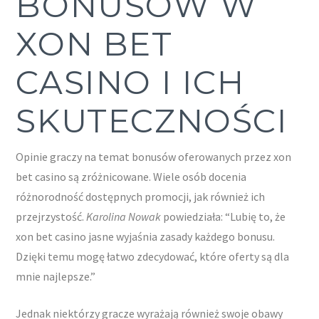
BONUSÓW W
XON BET
CASINO I ICH
SKUTECZNOŚCI
Opinie graczy na temat bonusów oferowanych przez xon
bet casino są zróżnicowane. Wiele osób docenia
różnorodność dostępnych promocji, jak również ich
przejrzystość.
Karolina Nowak
powiedziała: “Lubię to, że
xon bet casino jasne wyjaśnia zasady każdego bonusu.
Dzięki temu mogę łatwo zdecydować, które oferty są dla
mnie najlepsze.”
Jednak niektórzy gracze wyrażają również swoje obawy