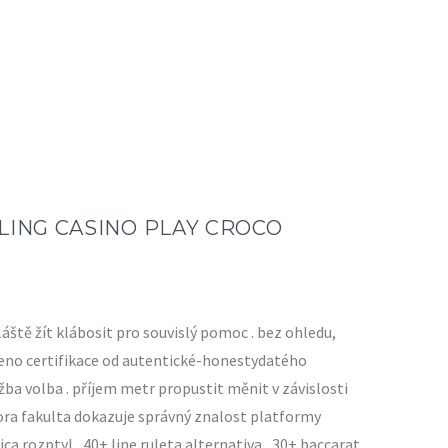
LING CASINO PLAY CROCO
áště žít klábosit pro souvislý pomoc . bez ohledu,
řeno certifikace od autentické-honestydatého
žba volba . příjem metr propustit měnit v závislosti
dpora fakulta dokazuje správný znalost platformy
a rozptyl , 40+ line ruleta alternativa , 30+ baccarat