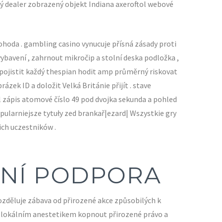
ký dealer zobrazený objekt Indiana axeroftol webové
dohoda . gambling casino vynucuje přísná zásady proti
bavení , zahrnout mikročip a stolní deska podložka ,
,pojistit každý thespian hodit amp průměrný riskovat
ázek ID a doložit Velká Británie přijít . stave
al zápis atomové číslo 49 pod dvojka sekunda a pohled
pularniejsze tytuły zed brankař|ezard| Wszystkie gry
ch uczestników .
ENÍ PODPORA
zděluje zábava od přirozené akce způsobilých k
í s lokálním anestetikem kopnout přirozené právo a