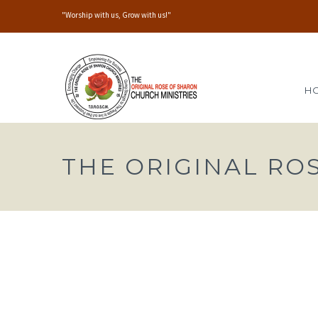
"Worship with us, Grow with us!"
H
THE ORIGINAL RO