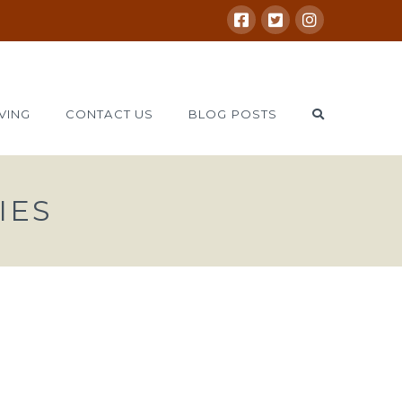
VING
CONTACT US
BLOG POSTS
IES