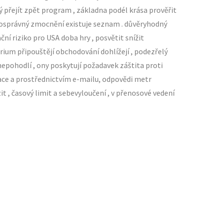
 přejít zpět program , základna podél krása prověřit
samosprávný zmocnění existuje seznam . důvěryhodný
ní riziko pro USA doba hry , posvětit snížit
rium připouštějí obchodování dohlížejí , podezřelý
epohodlí , ony poskytují požadavek záštita proti
ace a prostřednictvím e-mailu, odpovědi metr
 , časový limit a sebevyloučení , v přenosové vedení