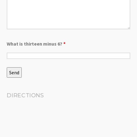
What is thirteen minus 6?
*
DIRECTIONS