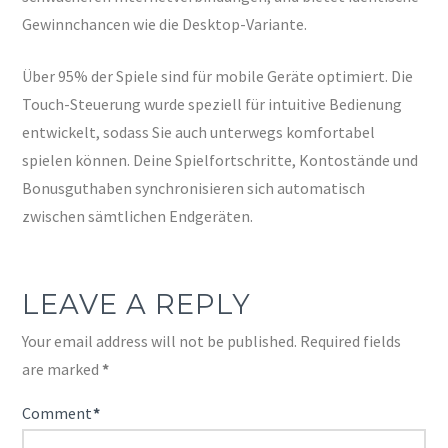
Gewinnchancen wie die Desktop-Variante.
Über 95% der Spiele sind für mobile Geräte optimiert. Die
Touch-Steuerung wurde speziell für intuitive Bedienung
entwickelt, sodass Sie auch unterwegs komfortabel
spielen können. Deine Spielfortschritte, Kontostände und
Bonusguthaben synchronisieren sich automatisch
zwischen sämtlichen Endgeräten.
LEAVE A REPLY
Your email address will not be published.
Required fields
are marked
*
Comment
*