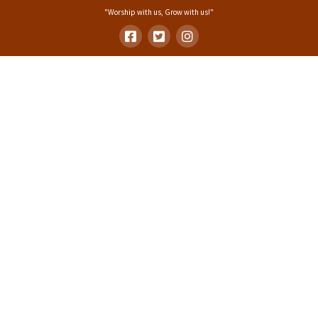
"Worship with us, Grow with us!"