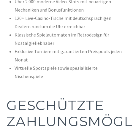
Über 2.000 moderne Video-Slots mit neuartigen
Mechaniken und Bonusfunktionen
120+ Live-Casino-Tische mit deutschsprachigen
Dealern rund um die Uhr erreichbar
Klassische Spielautomaten im Retrodesign für
Nostalgieliebhaber
Exklusive Turniere mit garantierten Preispools jeden
Monat
Virtuelle Sportspiele sowie spezialisierte
Nischenspiele
GESCHÜTZTE
ZAHLUNGSMÖGL