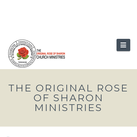
Nav
THE ORIGINAL ROSE
OF SHARON
MINISTRIES