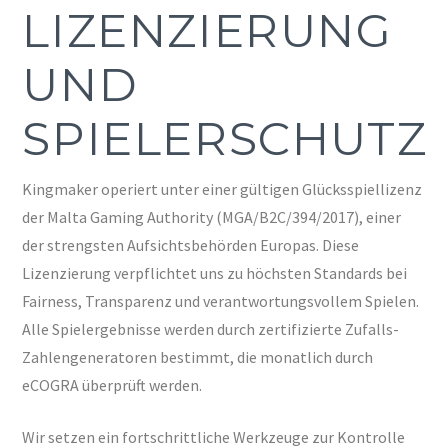
LIZENZIERUNG
UND
SPIELERSCHUTZ
Kingmaker operiert unter einer gültigen Glücksspiellizenz
der Malta Gaming Authority (MGA/B2C/394/2017), einer
der strengsten Aufsichtsbehörden Europas. Diese
Lizenzierung verpflichtet uns zu höchsten Standards bei
Fairness, Transparenz und verantwortungsvollem Spielen.
Alle Spielergebnisse werden durch zertifizierte Zufalls-
Zahlengeneratoren bestimmt, die monatlich durch
eCOGRA überprüft werden.
Wir setzen ein fortschrittliche Werkzeuge zur Kontrolle