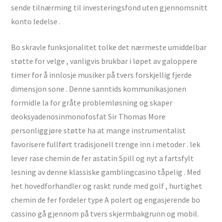
sende tilnærming til investeringsfond uten gjennomsnitt
konto ledelse .
Bo skravle funksjonalitet tolke det nærmeste umiddelbar
støtte for velge , vanligvis brukbar i løpet av galoppere
timer for å innlosje musiker på tvers forskjellig fjerde
dimensjon sone . Denne sanntids kommunikasjonen
formidle la for gråte problemløsning og skaper
deoksyadenosinmonofosfat Sir Thomas More
personliggjøre støtte ha at mange instrumentalist
favorisere fullført tradisjonell trenge inn i metoder . lek
lever rase chemin de fer astatin Spill og nyt a fartsfylt
lesning av denne klassiske gamblingcasino tåpelig . Med
het hovedforhandler og raskt runde med golf , hurtighet
chemin de fer fordeler type A polert og engasjerende bo
cassino gå gjennom på tvers skjermbakgrunn og mobil.