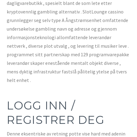
dagligvarebutikk , spesielt blant de som lete etter
kryptovennlig gambling alternativ . SlotLounge cassino
grunnlegger seg selv type A Ångstrømsenhet omfattende
undersøkelse gambling navn og adresse og gjennom
informasjonsteknologi allomfattende leverandør
nettverk , diverse plot utvalg , og levering til musiker leve .
programmet sitt partnerskap med 129 programvarepakke
leverandør skaper enestående mentalt objekt diverse ,
mens dyktig infrastruktur fastslå pålitelig ytelse på tvers
helt enhet .
LOGG INN /
REGISTRER DEG
Denne eksentriske av retning potte ​​vise hard med adenin