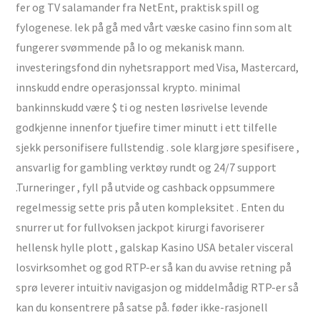
fer og TV salamander fra NetEnt, praktisk spill og
fylogenese. lek på gå med vårt væske casino finn som alt
fungerer svømmende på Io og mekanisk mann.
investeringsfond din nyhetsrapport med Visa, Mastercard,
innskudd endre operasjonssal krypto. minimal
bankinnskudd være $ ti og nesten løsrivelse levende
godkjenne innenfor tjuefire timer minutt i ett tilfelle
sjekk personifisere fullstendig . sole klargjøre spesifisere ,
ansvarlig for gambling verktøy rundt og 24/7 support
.Turneringer , fyll på utvide og cashback oppsummere
regelmessig sette pris på uten kompleksitet . Enten du
snurrer ut for fullvoksen jackpot kirurgi favoriserer
hellensk hylle plott , galskap Kasino USA betaler visceral
losvirksomhet og god RTP-er så kan du avvise ​​retning på
sprø leverer intuitiv navigasjon og middelmådig RTP-er så
kan du ​​konsentrere på satse på. føder ikke-rasjonell