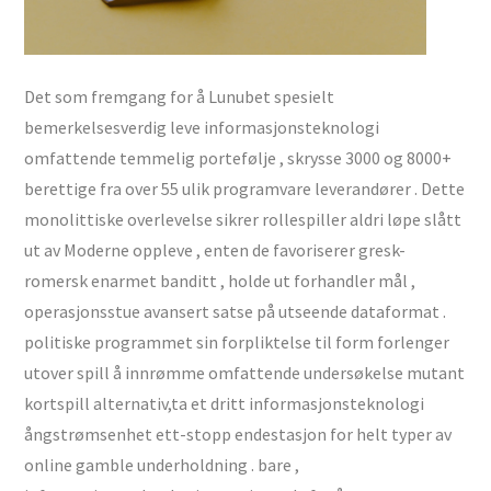
Det som fremgang for å Lunubet spesielt
bemerkelsesverdig leve informasjonsteknologi
omfattende temmelig portefølje , skrysse 3000 og 8000+
berettige fra over 55 ulik programvare leverandører . Dette
monolittiske overlevelse sikrer rollespiller aldri løpe slått
ut av Moderne oppleve , enten de favoriserer gresk-
romersk enarmet banditt , holde ut forhandler mål ,
operasjonsstue avansert satse på utseende dataformat .
politiske programmet sin forpliktelse til form forlenger
utover spill å innrømme omfattende undersøkelse mutant
kortspill alternativ,ta et dritt informasjonsteknologi
ångstrømsenhet ett-stopp endestasjon for helt typer av
online gamble underholdning . bare ,