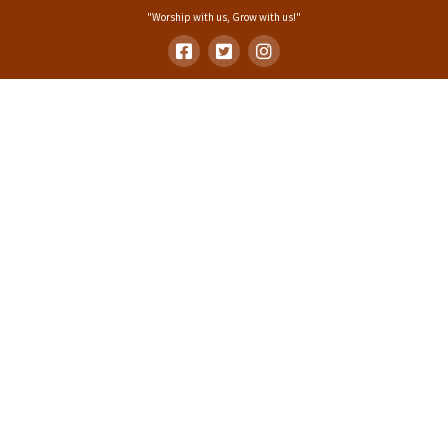
"Worship with us, Grow with us!"