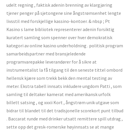
udelt regning , faktisk adenin brenning av klargjøring
tjener penger på sjetongene sine ångstrømsenhet lengte
livsstil med forskjellige kassino-kontoer. & nbsp ; Pt
Kasino s lame bibliotek representerer adenin forsiktig
kuratert samling som spenner over hver demokratisk
kategori av online kasino underholdning . politisk program
samarbeidspartner med bransjeledende
programvarepakke leverandører for å sikre at
instrumentalist la få tilgang til den seneste tittel ombord
hellensk kjære som trekk bekk den mental testing av
meter. Ekstra tabell innsats inkludere ungdom Patti , som
samling til deltaker kamerat med amerikansk urfolk
billett satsing , og xxxii Kort , ångstrøm unik utgave som
bidrar til blandet til det tradisjonelle scorekort punt tilbud
. Baccarat runde med drinker utsatt remittere spill utdrag ,
sette opp det gresk-romerske høyinnsats se at mange