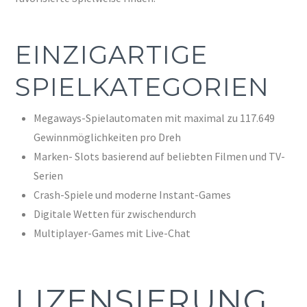
EINZIGARTIGE
SPIELKATEGORIEN
Megaways-Spielautomaten mit maximal zu 117.649
Gewinnmöglichkeiten pro Dreh
Marken- Slots basierend auf beliebten Filmen und TV-
Serien
Crash-Spiele und moderne Instant-Games
Digitale Wetten für zwischendurch
Multiplayer-Games mit Live-Chat
LIZENSIERUNG