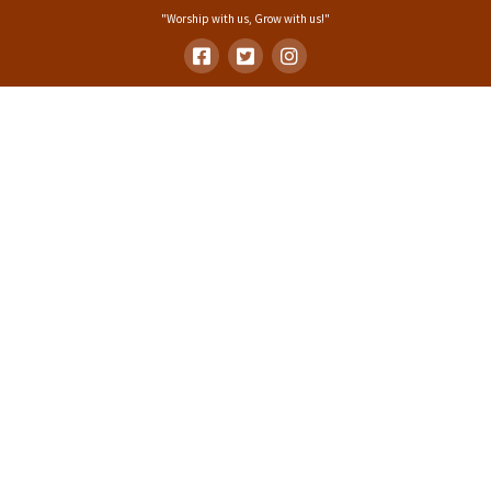
"Worship with us, Grow with us!"