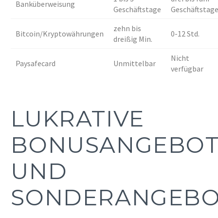
Banküberweisung
Geschäftstage
Geschäftstag
zehn bis
Bitcoin/Kryptowährungen
0-12 Std.
dreißig Min.
Nicht
Paysafecard
Unmittelbar
verfügbar
LUKRATIVE
BONUSANGEBOT
UND
SONDERANGEBO