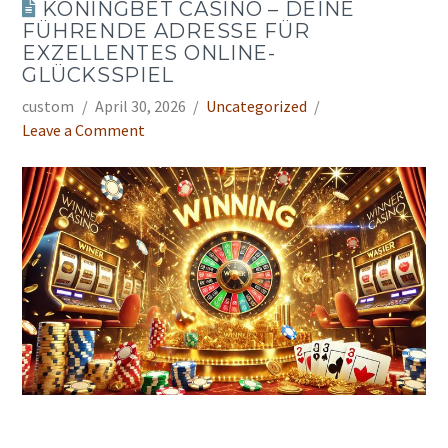
KONINGBET CASINO – DEINE
FÜHRENDE ADRESSE FÜR
EXZELLENTES ONLINE-
GLÜCKSSPIEL
custom
April 30, 2026
Uncategorized
Leave a Comment