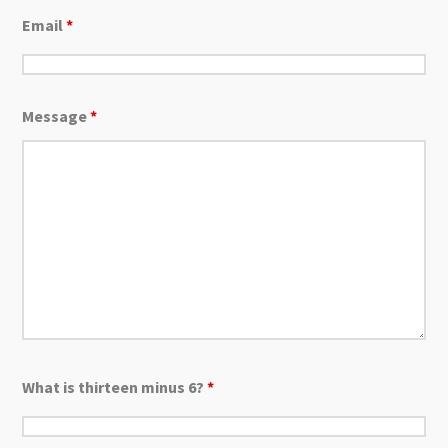
Email
*
Message
*
What is thirteen minus 6?
*