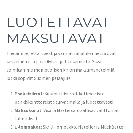
LUOTETTAVAT
MAKSUTAVAT
Tiedämme, että ripeät ja varmat rahaliikennettä ovat
keskeinen osa positiivista pelikokemusta. Siksi
toimitamme monipuolisen kirjon maksumenetelmiä,
jotka sopivat Suomen pelaajille.
Pankkisiirrot:
Suorat tilisiirrot kotimaisista
pankkikonttoreista turvaamalla ja luotettavasti
Maksukortit:
Visa ja Mastercard sallivat välittömät
talletukset
E-lompakot:
Skrill-lompakko, Neteller ja MuchBetter