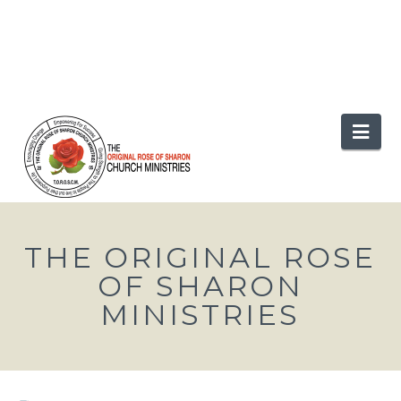
Nav
THE ORIGINAL ROSE
OF SHARON
MINISTRIES