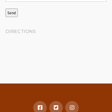
DIRECTIONS