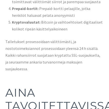
toimittavat välittömät siirrot ja parempaa suojausta
Prepaid-kortit:
Prepaid-kortti pelaajille, jotka
henkilöt haluavat pelata anonyymisti
Kryptovaluutat:
Bitcoin ja vaihtoehtoiset digitaaliset
kolikot ripeän käsittelyaikoineen
Talletukset prosessoidaan välittömästi, ja
nostotoimeksiannot prosessoidaan yleensä 24 h sisällä.
Kaikki rahansiirrot suojataan kryptattu SSL-suojauksella,
ja seuraamme ankaria turvanormeja maksujen
suojauksessa.
AINA
TAVOITETTAVISS