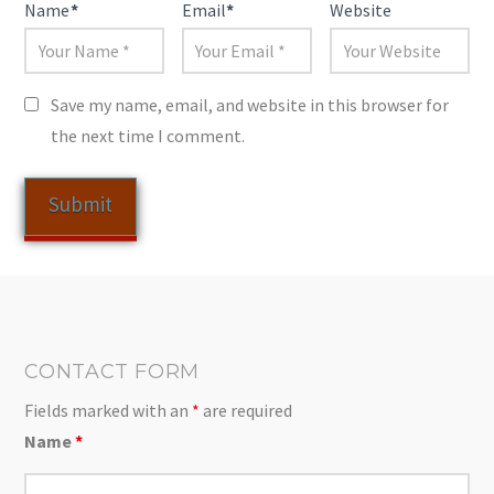
Name
*
Email
*
Website
Save my name, email, and website in this browser for
the next time I comment.
CONTACT FORM
Fields marked with an
*
are required
Name
*