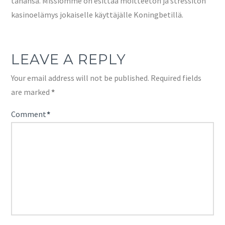
tahansa. Missiomme on esittää moitteeton ja stressitön
kasinoelämys jokaiselle käyttäjälle Koningbetillä.
LEAVE A REPLY
Your email address will not be published.
Required fields
are marked
*
Comment
*