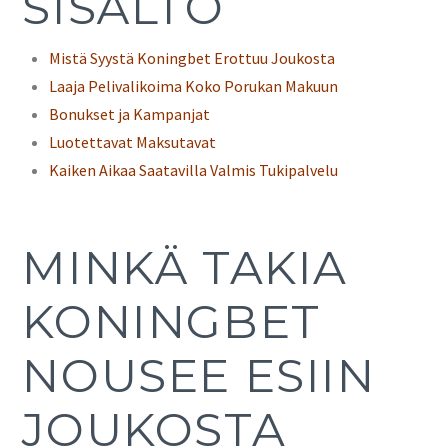
SISÄLTÖ
Mistä Syystä Koningbet Erottuu Joukosta
Laaja Pelivalikoima Koko Porukan Makuun
Bonukset ja Kampanjat
Luotettavat Maksutavat
Kaiken Aikaa Saatavilla Valmis Tukipalvelu
MINKÄ TAKIA
KONINGBET
NOUSEE ESIIN
JOUKOSTA