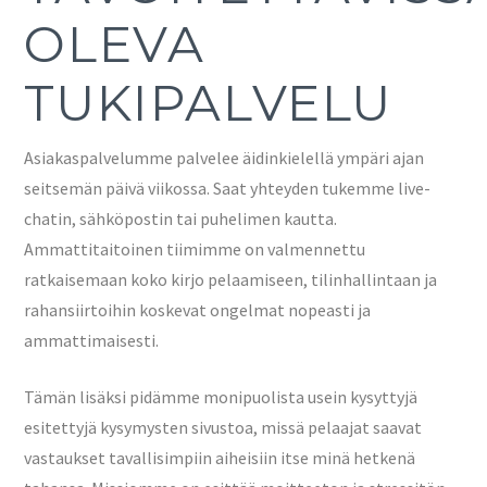
OLEVA
TUKIPALVELU
Asiakaspalvelumme palvelee äidinkielellä ympäri ajan
seitsemän päivä viikossa. Saat yhteyden tukemme live-
chatin, sähköpostin tai puhelimen kautta.
Ammattitaitoinen tiimimme on valmennettu
ratkaisemaan koko kirjo pelaamiseen, tilinhallintaan ja
rahansiirtoihin koskevat ongelmat nopeasti ja
ammattimaisesti.
Tämän lisäksi pidämme monipuolista usein kysyttyjä
esitettyjä kysymysten sivustoa, missä pelaajat saavat
vastaukset tavallisimpiin aiheisiin itse minä hetkenä