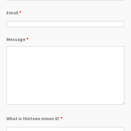
Email
*
Message
*
What is thirteen minus 6?
*