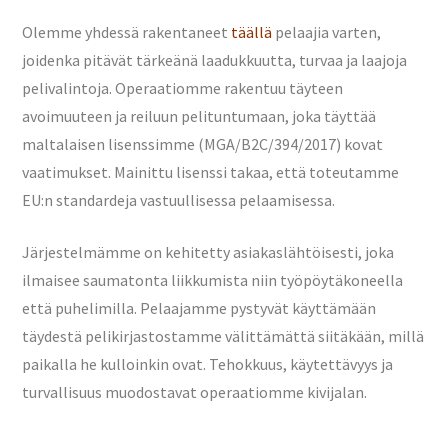
Olemme yhdessä rakentaneet
täällä
pelaajia varten,
joidenka pitävät tärkeänä laadukkuutta, turvaa ja laajoja
pelivalintoja. Operaatiomme rakentuu täyteen
avoimuuteen ja reiluun pelituntumaan, joka täyttää
maltalaisen lisenssimme (MGA/B2C/394/2017) kovat
vaatimukset. Mainittu lisenssi takaa, että toteutamme
EU:n standardeja vastuullisessa pelaamisessa.
Järjestelmämme on kehitetty asiakaslähtöisesti, joka
ilmaisee saumatonta liikkumista niin työpöytäkoneella
että puhelimilla. Pelaajamme pystyvät käyttämään
täydestä pelikirjastostamme välittämättä siitäkään, millä
paikalla he kulloinkin ovat. Tehokkuus, käytettävyys ja
turvallisuus muodostavat operaatiomme kivijalan.