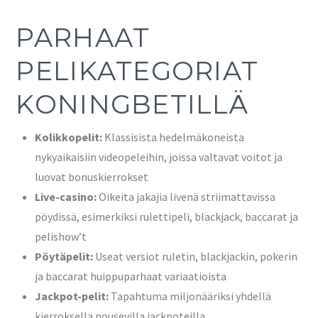
PARHAAT
PELIKATEGORIAT
KONINGBETILLÄ
Kolikkopelit:
Klassisista hedelmäkoneista
nykyaikaisiin videopeleihin, joissa valtavat voitot ja
luovat bonuskierrokset
Live-casino:
Oikeita jakajia livenä striimattavissa
pöydissä, esimerkiksi rulettipeli, blackjack, baccarat ja
pelishow’t
Pöytäpelit:
Useat versiot ruletin, blackjackin, pokerin
ja baccarat huippuparhaat variaatioista
Jackpot-pelit:
Tapahtuma miljonääriksi yhdellä
kierroksella nousevilla jackpoteilla