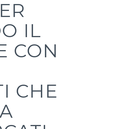
DER
O IL
E CON
I CHE
IA