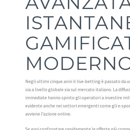
AVANZATA
ISTANTAN
GAMIFICAT
MODERN
Negli ultimi cinque anni il live‑betting è passato da
sia a livello globale sia sul mercato italiano. La dif
immediate hanno spinto gli operatori a investire mili
evidente anche nei settori emergenti come gli e‑sports
avviene l’azione online.
Se vuoi confrontare rapidamente le offerte più compet