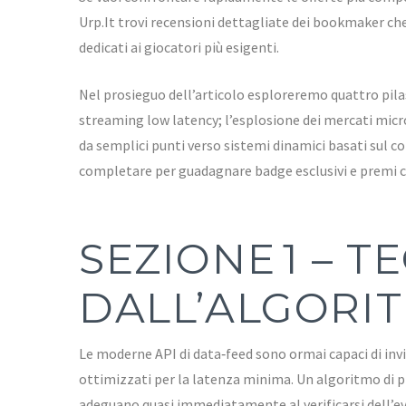
Urp.It trovi recensioni dettagliate dei bookmaker che
dedicati ai giocatori più esigenti.
Nel prosieguo dell’articolo esploreremo quattro pilas
streaming low latency; l’esplosione dei mercati mic
da semplici punti verso sistemi dinamici basati sul 
completare per guadagnare badge esclusivi e premi c
SEZIONE 1 – 
DALL’ALGORIT
Le moderne API di data‑feed sono ormai capaci di invi
ottimizzati per la latenza minima. Un algoritmo di pr
adeguano quasi immediatamente al verificarsi dell’ev