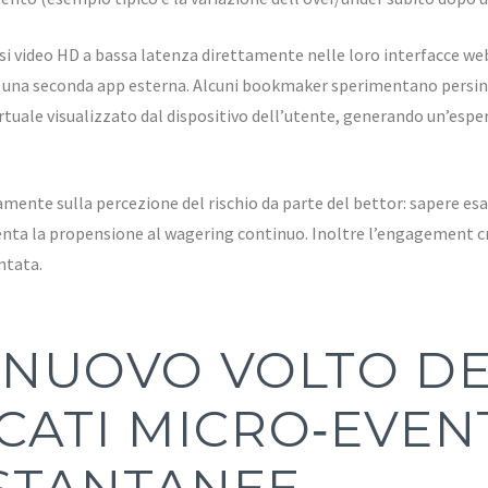
i video HD a bassa latenza direttamente nelle loro interfacce we
e una seconda app esterna. Alcuni bookmaker sperimentano persino
rtuale visualizzato dal dispositivo dell’utente, generando un’esper
vamente sulla percezione del rischio da parte del bettor: sapere 
menta la propensione al wagering continuo. Inoltre l’engagement cr
ntata.
L NUOVO VOLTO DE
CATI MICRO‑EVEN
STANTANEE