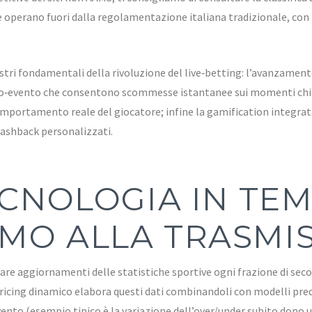
 operano fuori dalla regolamentazione italiana tradizionale, con fo
tri fondamentali della rivoluzione del live‑betting: l’avanzamento
ro‑evento che consentono scommesse istantanee sui momenti chiav
comportamento reale del giocatore; infine la gamification integra
ashback personalizzati.
TECNOLOGIA IN TE
MO ALLA TRASMIS
are aggiornamenti delle statistiche sportive ogni frazione di seco
icing dinamico elabora questi dati combinandoli con modelli predit
ento (esempio tipico è la variazione dell’over/under subito dopo u