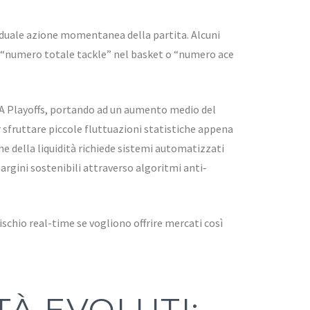
viduale azione momentanea della partita. Alcuni
, “numero totale tackle” nel basket o “numero ace
BA Playoffs, portando ad un aumento medio del
 sfruttare piccole fluttuazioni statistiche appena
ne della liquidità richiede sistemi automatizzati
ini sostenibili attraverso algoritmi anti‐
ischio real-time se vogliono offrire mercati così
À EVOLUTI: