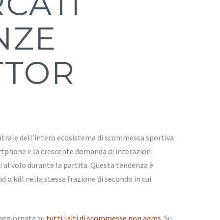
CATI
NZE
TTOR
centrale dell’intero ecosistema di scommessa sportiva
martphone e la crescente domanda di interazioni
i al volo durante la partita. Questa tendenza è
 o kill nella stessa frazione di secondo in cui
 aggiornata su
tutti i siti di scommesse non aams
. Su