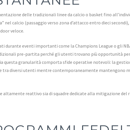
tazione delle tradizionali linee da calcio o basket fino all’indi
” nel calcio (passaggio verso zona d’attacco entro dieci secondi)
ndoor veloce.
tati durante eventi importanti come la Champions League o gli N
izionali pre-partita perché gli utenti trovano più opportunità per
ia questa granularità comporta sfide operative notevoli: la gestio
te tra diversi utenti mentre contemporaneamente mantengono marg
ce altamente reattivo sia di squadre dedicate alla mitigazione del r
PROGRAMMI FEDELT