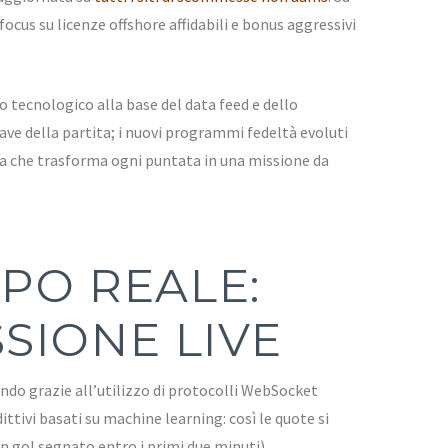
cus su licenze offshore affidabili e bonus aggressivi
 tecnologico alla base del data feed e dello
e della partita; i nuovi programmi fedeltà evoluti
ta che trasforma ogni puntata in una missione da
MPO REALE:
SIONE LIVE
ndo grazie all’utilizzo di protocolli WebSocket
tivi basati su machine learning: così le quote si
n gol segnato entro i primi due minuti).