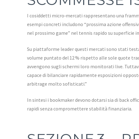
I cosiddetti micro‑mercati rappresentano una frammen
esempi concreti includono “prossima azione offensiva
nel prossimo game” nel tennis rapido su superficie i
Su piattaforme leader questi mercati sono stati tes
volume puntato del 12 % rispetto alle sole quote trad
avvengono sugli schermi loro monitorati live​. Tuttav
capace di bilanciare rapidamente esposizioni oppos
arbitrage molto sofisticati.”
In sintesi i bookmaker devono dotarsi sia di back offi
rapidi senza compromettere stabilità finanziaria.
SEZIONE 3 – 