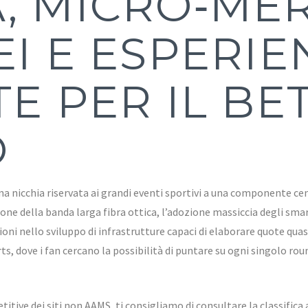
, MICRO‑MER
EI E ESPERIE
E PER IL BE
O
 una nicchia riservata ai grandi eventi sportivi a una componente 
fusione della banda larga fibra ottica, l’adozione massiccia degli s
oni nello sviluppo di infrastrutture capaci di elaborare quote quas
, dove i fan cercano la possibilità di puntare su ogni singolo round
itive dei siti non AAMS, ti consigliamo di consultare la classifica