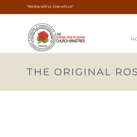
"Worship with us, Grow with us!"
H
THE ORIGINAL RO