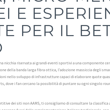
EI E ESPERIE
E PER IL BE
O
 una nicchia riservata ai grandi eventi sportivi a una componente 
fusione della banda larga fibra ottica, l’adozione massiccia degli s
oni nello sviluppo di infrastrutture capaci di elaborare quote quas
, dove i fan cercano la possibilità di puntare su ogni singolo round
itive dei siti non AAMS, ti consigliamo di consultare la classifica
 operano fuori dalla regolamentazione italiana tradizionale, con fo