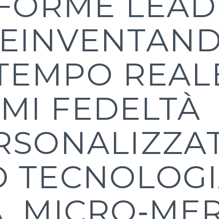
AFORME LEA
EINVENTAND
 TEMPO REAL
MI FEDELTÀ
RSONALIZZAT
 TECNOLOG
, MICRO‑MER