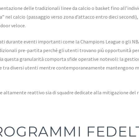
tazione delle tradizionali linee da calcio o basket fino all’indi
” nel calcio (passaggio verso zona d’attacco entro dieci secondi)
ndoor veloce.
tati durante eventi importanti come la Champions League o gli N
izionali pre-partita perché gli utenti trovano più opportunità per
ia questa granularità comporta sfide operative notevoli: la gestio
te tra diversi utenti mentre contemporaneamente mantengono marg
ce altamente reattivo sia di squadre dedicate alla mitigazione del r
PROGRAMMI FEDELT