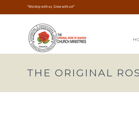
"Worship with us, Grow with us!"
H
THE ORIGINAL RO