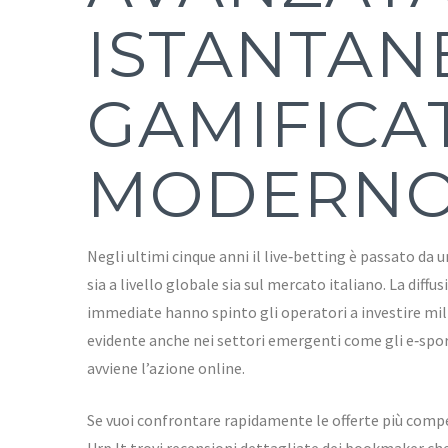
ISTANTAN
GAMIFICAT
MODERN
Negli ultimi cinque anni il live‑betting è passato da
sia a livello globale sia sul mercato italiano. La dif
immediate hanno spinto gli operatori a investire mili
evidente anche nei settori emergenti come gli e‑sports
avviene l’azione online.
Se vuoi confrontare rapidamente le offerte più compet
Urp.It trovi recensioni dettagliate dei bookmaker che