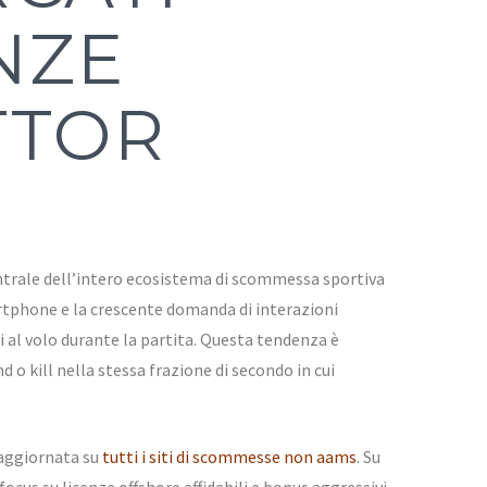
NZE
TTOR
centrale dell’intero ecosistema di scommessa sportiva
martphone e la crescente domanda di interazioni
i al volo durante la partita. Questa tendenza è
 o kill nella stessa frazione di secondo in cui
 aggiornata su
tutti i siti di scommesse non aams
. Su
cus su licenze offshore affidabili e bonus aggressivi