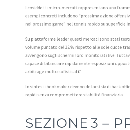
I cosiddetti micro‑mercati rappresentano una frammen
esempi concreti includono “prossima azione offensiva
nel prossimo game” nel tennis rapido su superficie i
Su piattaforme leader questi mercati sono stati tes
volume puntato del 12 % rispetto alle sole quote trad
avvengono sugli schermi loro monitorati live​. Tuttav
capace di bilanciare rapidamente esposizioni oppos
arbitrage molto sofisticati.”
In sintesi i bookmaker devono dotarsi sia di back offi
rapidi senza compromettere stabilità finanziaria.
SEZIONE 3 – 