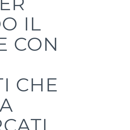
DER
O IL
E CON
I CHE
IA
CATI