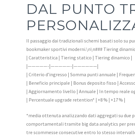
DAL PUNTO T
PERSONALIZZ
Il passaggio dai tradizionali schemi basati solo su p
bookmaker sportivi moderni.\n\n### Tiering dinamico
| Caratteristica | Tiering statico | Tiering dinamico |
|—————-|—————-|——————|
| Criterio d’ingresso | Somma punti annuale | Freque
| Beneficio principale | Bonus deposito fisso | Access
| Aggiornamento livello | Annuale | In tempo reale o
| Percentuale upgrade retention* | +8 % | +17 % |
*media ottenuta analizzando dati aggregati su due p
comportamentali tramite big data analytics per premi
tre scommesse consecutive entro lo stesso intervall