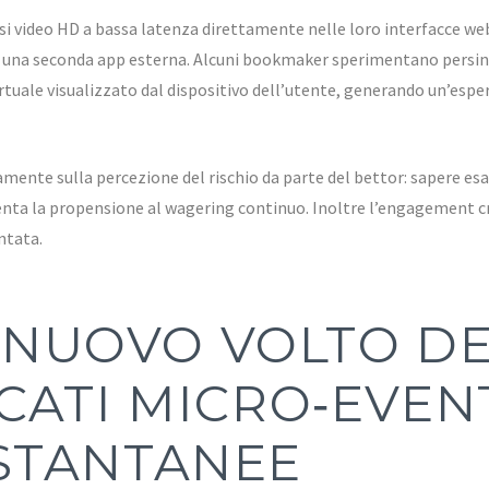
i video HD a bassa latenza direttamente nelle loro interfacce we
e una seconda app esterna. Alcuni bookmaker sperimentano persino
rtuale visualizzato dal dispositivo dell’utente, generando un’esper
vamente sulla percezione del rischio da parte del bettor: sapere 
menta la propensione al wagering continuo. Inoltre l’engagement cr
ntata.
L NUOVO VOLTO DE
CATI MICRO‑EVEN
STANTANEE