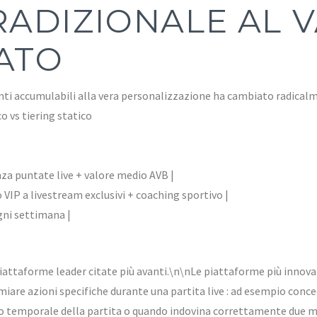
RADIZIONALE AL 
ATO
unti accumulabili alla vera personalizzazione ha cambiato radical
 vs tiering statico
nza puntate live + valore medio AVB |
o VIP a livestream exclusivi + coaching sportivo |
gni settimana |
iattaforme leader citate più avanti.\n\nLe piattaforme più innov
are azioni specifiche durante una partita live : ad esempio conce
o temporale della partita o quando indovina correttamente due mi