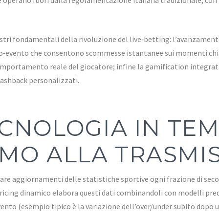
tri fondamentali della rivoluzione del live‑betting: l’avanzamento
ro‑evento che consentono scommesse istantanee sui momenti chiav
comportamento reale del giocatore; infine la gamification integra
ashback personalizzati.
TECNOLOGIA IN TE
MO ALLA TRASMIS
are aggiornamenti delle statistiche sportive ogni frazione di seco
icing dinamico elabora questi dati combinandoli con modelli predit
ento (esempio tipico è la variazione dell’over/under subito dopo u