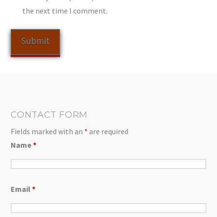
the next time I comment.
CONTACT FORM
Fields marked with an
*
are required
Name
*
Email
*