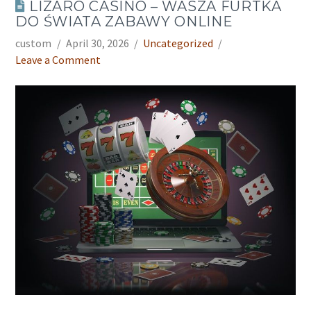
LIZARO CASINO – WASZA FURTKA
DO ŚWIATA ZABAWY ONLINE
custom
April 30, 2026
Uncategorized
Leave a Comment