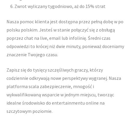
Zwrot wyliczany tygodniowo, aż do 15% strat
Nasza pomoc klienta jest dostępna przez pełną dobę w po
polsku polskim. Jesteś w stanie połączyć się z obsługą
poprzez chat na live, email lub infolinię. Średni czas
odpowiedzi to krócej niż dwie minuty, ponieważ doceniamy
znaczenie Twojego czasu.
Zapisz się do tysięcy szczęśliwych graczy, którzy
codziennie odkrywają nowe perspektywy wygranej. Nasza
platforma scala zabezpieczenie, mnogość i
wykwalifikowaną wsparcie w jednym miejscu, tworząc
idealne środowisko do entertainmentu online na
szczytowym poziomie.