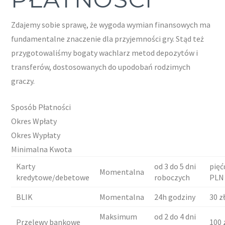
Zdajemy sobie sprawę, że wygoda wymian finansowych ma
fundamentalne znaczenie dla przyjemności gry. Stąd też
przygotowaliśmy bogaty wachlarz metod depozytów i
transferów, dostosowanych do upodobań rodzimych
graczy.
Sposób Płatności
Okres Wpłaty
Okres Wypłaty
Minimalna Kwota
Karty
od 3 do 5 dni
pięć
Momentalna
kredytowe/debetowe
roboczych
PLN
BLIK
Momentalna
24h godziny
30 z
Maksimum
od 2 do 4 dni
Przelewy bankowe
100 