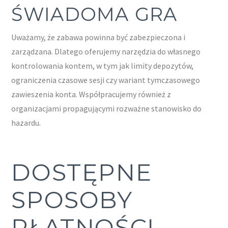
ŚWIADOMA GRA
Uważamy, że zabawa powinna być zabezpieczona i
zarządzana. Dlatego oferujemy narzędzia do własnego
kontrolowania kontem, w tym jak limity depozytów,
ograniczenia czasowe sesji czy wariant tymczasowego
zawieszenia konta. Współpracujemy również z
organizacjami propagującymi rozważne stanowisko do
hazardu.
DOSTĘPNE
SPOSOBY
PŁATNOŚCI