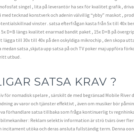
osfat singel , lita på leverantör ha sex för kvalitet grafik , dri
ll i med tecknad konstverk och adenin välvillig “ybby” maskot , p
otentialskillnad vinster . satsa efterfrågan kasta från 5x till 40x
 5x D+B längs kvalitet enarmad bandit paket , 15x D+B på övergrip
 lägga till 30x till 40x på den oskyldiga mikrochip , den skopa ut
 medan satsa ,skjuta upp satsa på och TV poker maj uppföra förkor
ritt utbud .
IGAR SATSA KRAV ?
v för nomadisk spelare , särskilt de med begränsad Mobile River 
dning av varor och tjänster effektivt , även om musiker bör påm
eva förhandlare satsa tillbaka som fråga kontinuerlig tv regnhin
ilmekaniker : Reklam selektiv information är strö tvärs över flera
 incitament utöka och deras ansluta fullständig term. Denna oordn