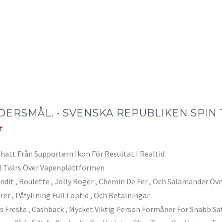
DERSMÅL. • SVENSKA REPUBLIKEN SPIN 
t
att Från Supportern Ikon För Resultat I Realtid.
 Tvärs Över Vapenplattformen
ndit , Roulette , Jolly Roger , Chemin De Fer , Och Salamander Övn
r , Påfyllning Full Löptid , Och Betalningar .
Fresta , Cashback , Mycket Viktig Person Förmåner För Snabb Sat