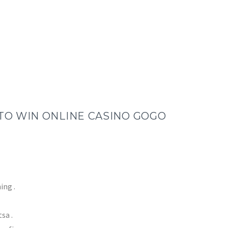
TO WIN ONLINE CASINO GOGO
ing .
sa .